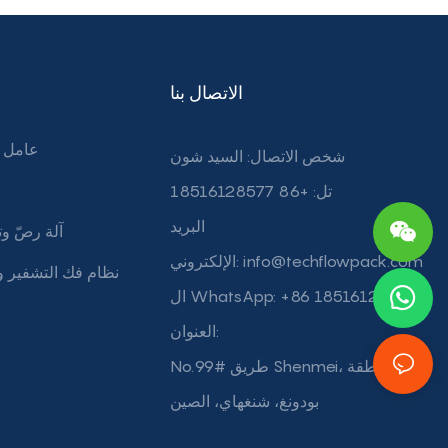
الاتصال بنا
عامل ت
شخص الاتصال: السيد شون
م
تل: +86 18516128577
البريد
آلة رصّ و
info@techflowpack.com
الإلكتروني:
نظام فك التشفير وا
ال WhatsApp: +86 18516128577
العنوان:
No.99# طريق Shenmei، منطقة
بودونغ، شنغهاي، الصين