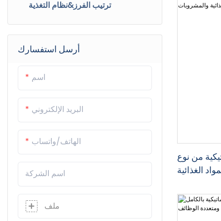
جهاز إزالة الباليتات عالي المستوى
ترتيب الفرز&نظام التغذية
طبقة البليتزر
أرسل استفسارك
منصة نقالة روبوتية
اسم
البريد الإلكتروني
الهاتف/واتساب
تيكية من نوع
واد الغذائية
اسم الشركة
المشروبات
ملف