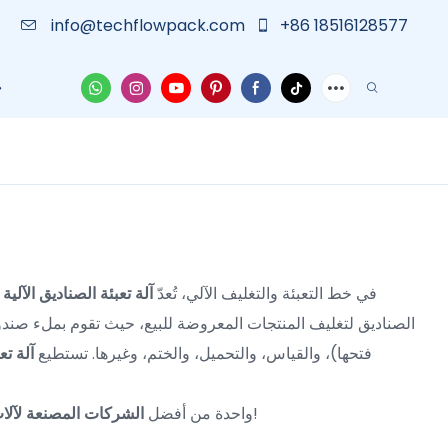
info@techflowpack.com
+86 18516128577
الاتصال بنا
أخبار
الق
في خط التعبئة والتغليف الآلي، تُعدّ
آلة تعبئة الصناديق الآلية
م
الصناديق لتغليف المنتجات المعروضة للبيع، حيث تقوم بملء صندوق 
فتحها)، والقياس، والتحميل، والختم، وغيرها. تستطيع
آلة تع
في الصين، ولديها أكثر من 10 سنوات من الخبرة في التصنيع، نرحب بتواصلكم معنا!
تُعدّ شركة Techflow Pack واحدة من أفضل
الشركات المصنعة لآلات