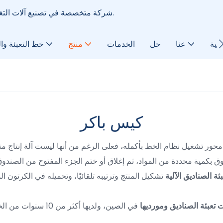
تعتبر شركة Techflow Pack شركة متخصصة في تصنيع آلات التغليف الأوتوماتيكية منذ عام 2006.
ضية
عنا
حل
الخدمات
منتج
خط التعبئة وا
كيس باكر
حور تشغيل نظام الخط بأكمله، فعلى الرغم من أنها ليست آلة إنتاج منتجا
بكمية محددة من المواد، ثم إغلاق أو ختم الجزء المفتوح من الصندوق. 
بئة الصناديق الآلية
تشكيل المنتج وترتيبه تلقائيًا، وتحميله في الكرتون ا
 تعبئة
الصناديق ومورديها