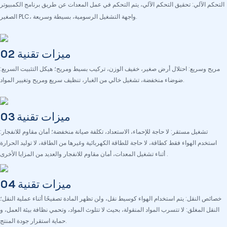
التحكم الآلي: تحقيق التحكم الآلي، يتم التحكم في عمل المعدات عن طريق برنامج الكمبيوتر
الصغير PLC، واجهة التشغيل الرسومية، بسيطة وسريعة.
ميزات تقنية 02
مريح وسريع: احتلال أرض صغير، خفيف الوزن، تركيب بسيط ومريح؛ هيكل التثبيت السريع:
ضوضاء منخفضة، تشغيل خالي من الغبار، تنظيف سريع ومريح وتغيير المواد.
ميزات تقنية 03
تشغيل مستقر: لا حاجة للإحماء، الاستعداد، تكلفة صيانة منخفضة؛ أمان مقاوم للانفجار:
استخدم الهواء فقط كطاقة، لا حاجة للطاقة الكهربائية وغيرها من الطاقة، لا توليد الحرارة
أثناء تشغيل المعدات، أمان مقاوم للانفجار والعديد من المزايا الأخرى .
ميزات تقنية 04
خصائص النقل: يتم استخدام الهواء كوسيط نقل، ولن تظهر المادة تصفيحًا أثناء عملية النقل؛
النقل المغلق: لا تتسرب المواد المنقولة، بحيث لا تتلوث المواد، وتحمي نظافة بيئة العمل، و
حماية استقرار جودة المنتج.