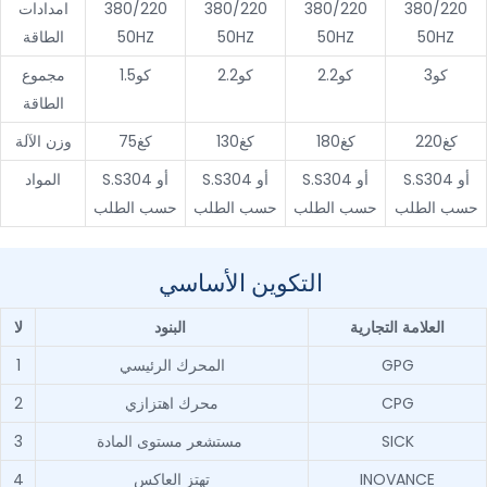
380/220
380/220
380/220
380/220
امدادات
50HZ
50HZ
50HZ
50HZ
الطاقة
كو3
كو2.2
كو2.2
كو1.5
مجموع
الطاقة
كغ220
كغ180
كغ130
كغ75
وزن الآلة
S.S304 أو
S.S304 أو
S.S304 أو
S.S304 أو
المواد
حسب الطلب
حسب الطلب
حسب الطلب
حسب الطلب
التكوين الأساسي
العلامة التجارية
البنود
لا
GPG
المحرك الرئيسي
1
CPG
محرك اهتزازي
2
SICK
مستشعر مستوى المادة
3
INOVANCE
تهتز العاكس
4