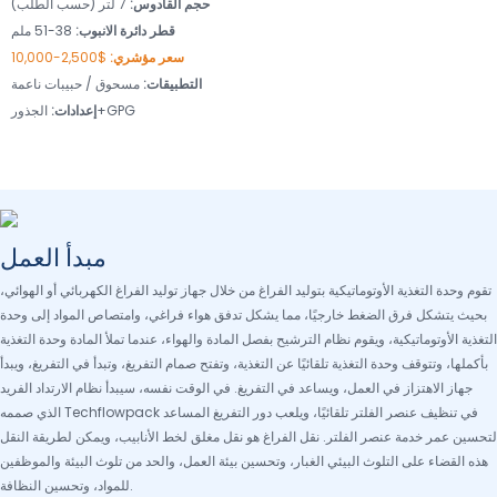
حجم القادوس:
7 لتر (حسب الطلب)
قطر دائرة الانبوب:
38-51 ملم
سعر مؤشري:
$2,500-10,000
التطبيقات:
مسحوق / حبيبات ناعمة
الجذور+GPG
إعدادات:
مبدأ العمل
تقوم وحدة التغذية الأوتوماتيكية بتوليد الفراغ من خلال جهاز توليد الفراغ الكهربائي أو الهوائي،
بحيث يتشكل فرق الضغط خارجيًا، مما يشكل تدفق هواء فراغي، وامتصاص المواد إلى وحدة
التغذية الأوتوماتيكية، ويقوم نظام الترشيح بفصل المادة والهواء، عندما تملأ المادة وحدة التغذية
بأكملها، وتتوقف وحدة التغذية تلقائيًا عن التغذية، وتفتح صمام التفريغ، وتبدأ في التفريغ، ويبدأ
جهاز الاهتزاز في العمل، ويساعد في التفريغ. في الوقت نفسه، سيبدأ نظام الارتداد الفريد
الذي صممه Techflowpack في تنظيف عنصر الفلتر تلقائيًا، ويلعب دور التفريغ المساعد
لتحسين عمر خدمة عنصر الفلتر. نقل الفراغ هو نقل مغلق لخط الأنابيب، ويمكن لطريقة النقل
هذه القضاء على التلوث البيئي الغبار، وتحسين بيئة العمل، والحد من تلوث البيئة والموظفين
للمواد، وتحسين النظافة.