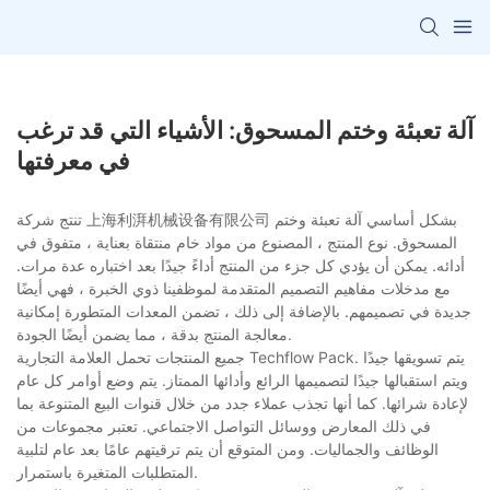
آلة تعبئة وختم المسحوق: الأشياء التي قد ترغب
في معرفتها
تنتج شركة 上海利湃机械设备有限公司 بشكل أساسي آلة تعبئة وختم
المسحوق. نوع المنتج ، المصنوع من مواد خام منتقاة بعناية ، متفوق في
أدائه. يمكن أن يؤدي كل جزء من المنتج أداءً جيدًا بعد اختباره عدة مرات.
مع مدخلات مفاهيم التصميم المتقدمة لموظفينا ذوي الخبرة ، فهي أيضًا
جديدة في تصميمهم. بالإضافة إلى ذلك ، تضمن المعدات المتطورة إمكانية
معالجة المنتج بدقة ، مما يضمن أيضًا الجودة.
جميع المنتجات تحمل العلامة التجارية Techflow Pack. يتم تسويقها جيدًا
ويتم استقبالها جيدًا لتصميمها الرائع وأدائها الممتاز. يتم وضع أوامر كل عام
لإعادة شرائها. كما أنها تجذب عملاء جدد من خلال قنوات البيع المتنوعة بما
في ذلك المعارض ووسائل التواصل الاجتماعي. تعتبر مجموعات من
الوظائف والجماليات. ومن المتوقع أن يتم ترقيتهم عامًا بعد عام لتلبية
المتطلبات المتغيرة باستمرار.