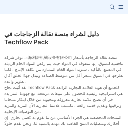
دليل لشراء منصة نقالة الزجاجات في
Techflow Pack
توفر شركة 上海利湃机械设备有限公司 منصة نقالة الزجاجة بأسعار
تنافسية للسوق. إنها متفوقة في المواد حيث يتم رفض المواد الخام الرديئة
في المصنع. بالتأكيد ، ستزيد المواد الخام الممتازة من تكلفة الإنتاج ، لكننا
نطرحها في السوق بسعر أقل من متوسط ​​الصناعة ونبذل جهدًا لخلق آفاق
تطوير واعدة.
لقد أثبت نجاح Techflow Pack للجميع أن هوية العلامة التجارية الرائعة
هي استراتيجية رئيسية للحصول على مبيعات مرتفعة. مع جهودنا المتزايدة
في أن نصبح علامة تجارية معروفة ومحبوبة من خلال ابتكار منتجاتنا
وترقيتها وتقديم خدمة رائعة ، تكتسب علامتنا التجارية الآن المزيد والمزيد
من التوصيات الإيجابية.
المنتجات المخصصة هي الجزء الأساسي من ما نقوم به كعمل تجاري. إن
أفكارك ومتطلبات المنتج الخاصة بك مهمة بالنسبة لنا، ونحن نقدم حلولًا