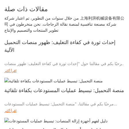
مقالات ذات صلة
من خلال سنوات من التطوير، تم اعتبار شركة 上海利湃机械设备有限公
司 شركة مصنعة تنافسية لمنصة نقالة الزجاجات. نحن منخرطون في
تطوير المنتجات والتصميم والإنتاج
إحداث ثورة في كفاءة التغليف: ظهور منصات التحميل
الآلية
مرحبًا بكم في مقالتنا حول "إحداث ثورة في كفاءة التغليف: ظهور منصات
النقل الآلية". في بيئة الأعمال سريعة الخطى والتنافسية اليوم، يعد إتقان
اقرأ أكثر
الكفاءة أمرًا بالغ الأهمية لأي صناعة. وعندما يتعلق الأمر بقطاع التعبئة
والتغليف، فإن منصات التحميل الآلية تحتل مركز الصدارة، مما يغير قواعد
اللعبة بالنسبة للشركات في جميع أنحاء العالم. انضم إلينا ونحن نتعمق في
منصة التحميل: تبسيط عمليات المستودعات بكفاءة تلقائية
عالم الأتمتة الرائع ونستكشف كيف تعمل هذه الروبوتات المبتكرة على
تحويل عمليات التعبئة والتغليف، وفتح مستويات غير مسبوقة من الإنتاجية،
مرحبًا بكم في مقالتنا، "منصة التحميل: تبسيط عمليات المستودعات
وإحداث ثورة في طريقة شحن البضائع والتعامل معها. اكتشف كيف تعمل
بكفاءة تلقائية،" حيث نتعمق في العالم الرائع للتكنولوجيا المتطورة التي
اقرأ أكثر
منصات التحميل الآلية على تبسيط العمليات، وتقليل التكاليف، وتحسين
أحدثت ثورة في صناعة الخدمات اللوجستية. في عالم اليوم سريع الخطى،
السلامة، وتقديم نتائج لا تشوبها شائبة. إذا كنت مهتمًا باستكشاف هذه
من المهم للمستودعات أن تجد طرقًا لتحسين الكفاءة والإنتاجية دون
التكنولوجيا المتطورة وآثارها على مستقبل التعبئة والتغليف، فاستعد وابدأ
المساس بالجودة. تستكشف هذه المقالة القوة التحويلية لمنصات التحميل -