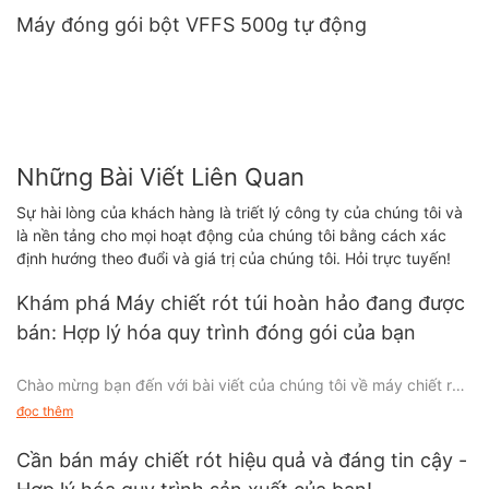
Máy đóng gói bột VFFS 500g tự động
Những Bài Viết Liên Quan
Sự hài lòng của khách hàng là triết lý công ty của chúng tôi và
là nền tảng cho mọi hoạt động của chúng tôi bằng cách xác
định hướng theo đuổi và giá trị của chúng tôi. Hỏi trực tuyến!
Khám phá Máy chiết rót túi hoàn hảo đang được
bán: Hợp lý hóa quy trình đóng gói của bạn
Chào mừng bạn đến với bài viết của chúng tôi về máy chiết rót
túi hoàn hảo để bán, được thiết kế để cách mạng hóa quy trình
đọc thêm
đóng gói của bạn và hợp lý hóa hoạt động hơn bao giờ hết!
Trong một thị trường ngày càng cạnh tranh, việc đóng gói hiệu
Cần bán máy chiết rót hiệu quả và đáng tin cậy -
quả và đáng tin cậy là điều tối quan trọng để các doanh nghiệp