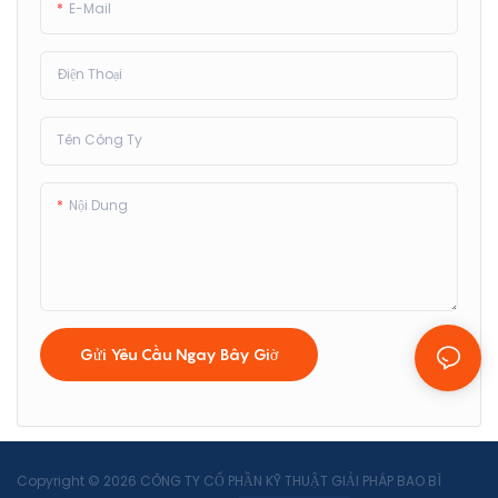
E-Mail
Điện Thoại
Tên Công Ty
Nội Dung
Gửi Yêu Cầu Ngay Bây Giờ
Copyright © 2026 CÔNG TY CỔ PHẦN KỸ THUẬT GIẢI PHÁP BAO BÌ