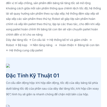
đến vị trí xếp chồng, sản phẩm đến băng tải tăng tốc sẽ mở rộng
khoảng cách giữa mỗi sản phẩm thông qua chênh lệch tốc độ; hệ thống
lái sẽ quay hướng sản phẩm theo sự sắp xếp; hệ thống đệm sắp xếp sẽ
sắp xếp các sản phẩm theo thứ tự; Robot sẽ gắp lớp sản phẩm hoàn
chỉnh và xếp lên pallet theo thứ tự, lặp lại các thao tác, cho đến khi xếp
xong pallet hoàn chỉnh thì băng tải con lăn sẽ vận chuyển pallet hoàn
chỉnh đến vị trí cho xe nâng
Dây đai tăng tốc → Cơ cấu lái → Hệ thống bố trí và giảm chấn
→
Robot → Bệ kẹp
→
Nền tảng nâng
→
Hoàn thiện ← Băng tải con lăn
← Hệ thống cung cấp pallet
Đặc Tính Kỹ Thuật 01
Cơ cấu dẫn động hộp: khi hộp dẫn động, tốc độ của dây băng tải phía
dưới bằng tốc độ của phần sau của dây đai tăng tốc; khi hộp cần xoay
90°, hình trụ sẽ giãn ra nhanh chóng để chặn một bên của hộp.