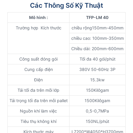
Các Thông Số Kỹ Thuật
Mô hình
:
TFP-LM
40
Trường hợp Kích thước
chiều rộng150mm-450mm
chiều cao: 100mm-350mm
Chiều dài: 200mm-600mm
Công suất đóng gói
Tối đa 40 gói/phút
Cung cấp điện
380V 50-60Hz 3P
Điện
15.3kw
Tải tối đa trên mỗi lớp
150Kilôgam
Tải trọng tối đa trên mỗi pallet
1500Kilôgam
Nguồn khí làm việc
0,5-0,7MPa
Tiêu thụ không khí
150NL/phút
Kích thước máy
L7200*W4050*H3700mm