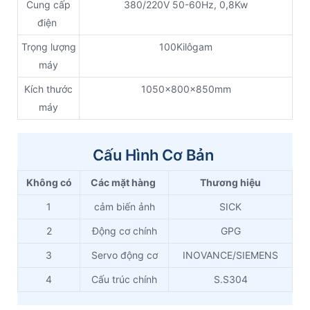
Cung cấp
380/220V 50-60Hz, 0,8Kw
điện
Trọng lượng
100Kilôgam
máy
Kích thước
1050x800x850mm
máy
Cấu Hình Cơ Bản
Không có
Các mặt hàng
Thương hiệu
1
cảm biến ảnh
SICK
2
Động cơ chính
GPG
3
Servo động cơ
INOVANCE/SIEMENS
4
Cấu trúc chính
S.S304