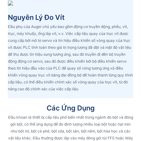
Nguyên Lý Đo Vít
Đầu phụ của Auger chủ yếu bao gồm động cơ truyền động, phễu, vít,
trục, máy khuấy, ống lắp vít, v.v. Việc cấp liệu quay của trục vít được
cung cấp bởi mô tơ servo và tín hiệu điều khiển số vòng quay của trục
vít được PLC tính toán theo giá trị trọng lượng đã đặt và mật độ vật liệu
để thu được tín hiệu xung tương ứng, sau đó truyền đi đến bộ truyền
động động cơ servo, sau đó được điều khiển bởi bộ điều khiển servo
theo tín hiệu đầu vào của PLC để quay số vòng tương ứng và điều
khiển vòng quay trục vít bằng đai đồng bộ để hoàn thành từng quy trình
cấp liệu, có thể điều khiển chính xác số vòng quay của trục vít, từ đó
nâng cao độ chính xác của việc cấp liệu
Các Ứng Dụng
Đầu khoan là thiết bị cấp liệu phổ biến nhất trong ngành đo bột và đóng
gói bột, có thể ứng dụng để đo định lượng nhiều loại bột hoặc hạt mịn
như bột mì, bột cà phê, bột sữa, bột sắn, bột nêm, bột hóa học và các
vật liệu khác. Đầu thường được lắp vào máy đóng gói túi FFS hoặc Máy