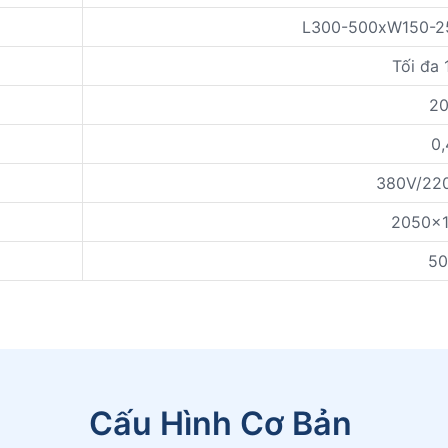
L300-500xW150-25
Tối đa 
20
0,
380V/220
2050x
50
Cấu Hình Cơ Bản