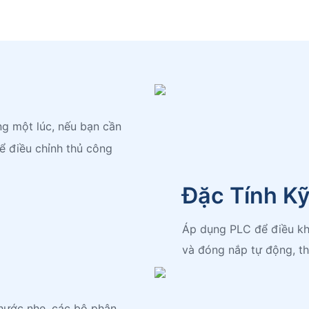
g một lúc, nếu bạn cần
hể điều chỉnh thủ công
Đặc Tính K
Áp dụng PLC để điều kh
và đóng nắp tự động, th
thước nhẹ, các bộ phận