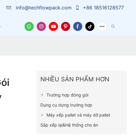
info@techflowpack.com
+86 18516128577
Về Chúng Tôi
Trường Hợp
Tin Tức
Liên Hệ
NHIỀU SẢN PHẨM HƠN
ói
y
Trường hợp đóng gói
Dụng cụ dựng trường hợp
Máy xếp pallet và máy dỡ pallet
Sắp xếp lại&Hệ thống cho ăn