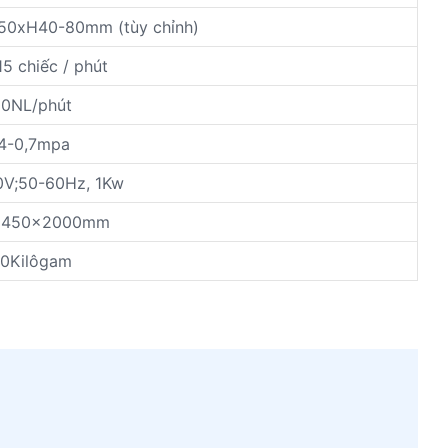
0xH40-80mm (tùy chỉnh)
15 chiếc / phút
0NL/phút
4-0,7mpa
V;50-60Hz, 1Kw
1450x2000mm
0Kilôgam