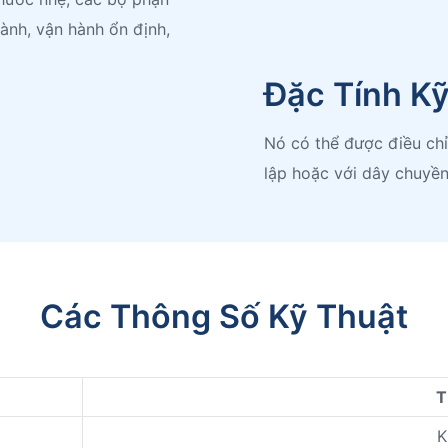
ành, vận hành ổn định,
Đặc Tính K
Nó có thể được điều ch
lập hoặc với dây chuyền
Các Thông Số Kỹ Thuật
T
K