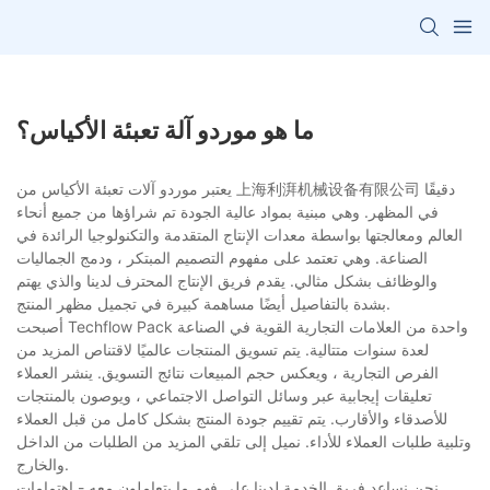
ما هو موردو آلة تعبئة الأكياس؟
يعتبر موردو آلات تعبئة الأكياس من 上海利湃机械设备有限公司 دقيقًا
في المظهر. وهي مبنية بمواد عالية الجودة تم شراؤها من جميع أنحاء
العالم ومعالجتها بواسطة معدات الإنتاج المتقدمة والتكنولوجيا الرائدة في
الصناعة. وهي تعتمد على مفهوم التصميم المبتكر ، ودمج الجماليات
والوظائف بشكل مثالي. يقدم فريق الإنتاج المحترف لدينا والذي يهتم
بشدة بالتفاصيل أيضًا مساهمة كبيرة في تجميل مظهر المنتج.
أصبحت Techflow Pack واحدة من العلامات التجارية القوية في الصناعة
لعدة سنوات متتالية. يتم تسويق المنتجات عالميًا لاقتناص المزيد من
الفرص التجارية ، ويعكس حجم المبيعات نتائج التسويق. ينشر العملاء
تعليقات إيجابية عبر وسائل التواصل الاجتماعي ، ويوصون بالمنتجات
للأصدقاء والأقارب. يتم تقييم جودة المنتج بشكل كامل من قبل العملاء
وتلبية طلبات العملاء للأداء. نميل إلى تلقي المزيد من الطلبات من الداخل
والخارج.
نحن نساعد فريق الخدمة لدينا على فهم ما يتعاملون معه - اهتمامات