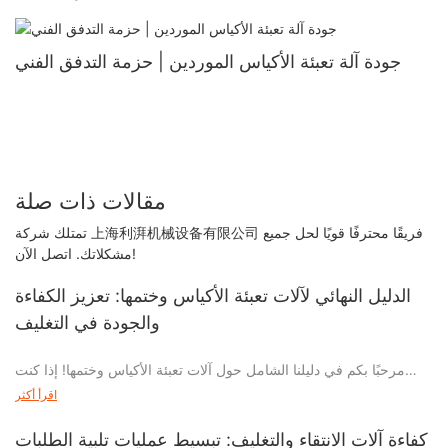
جودة آلة تعبئة الأكياس الموردين | حزمة التدفق الفني
مقالات ذات صلة
تمتلك شركة 上海利湃机械设备有限公司 فريقًا محترفًا قويًا لحل جميع
مشكلاتك. اتصل الآن!
الدليل النهائي لآلات تعبئة الأكياس وختمها: تعزيز الكفاءة
والجودة في التغليف
مرحبًا بكم في دليلنا الشامل حول آلات تعبئة الأكياس وختمها! إذا كنت
تعمل في مجال التعبئة والتغليف، فأنت تعرف مدى أهمية تبسيط الكفاءة
اقرأ أكثر
والحفاظ على الجودة الاستثنائية في عملياتك. في هذه المقالة، سوف
نتعمق في عالم آلات تعبئة الأكياس وختمها، ونستكشف إمكاناتها الهائلة
كفاءة آلات الانتقاء والتغليف: تبسيط عمليات تلبية الطلبات