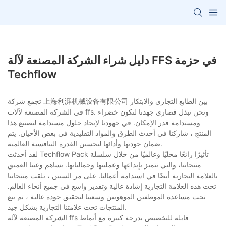
دليل شراء الشركة المصنعة لآلة FFS في حزمة
Techflow
تجمع شركة 上海利湃机械设备有限公司 بين الطابع التجاري والابتكار
في الشركة المصنعة لآلات ffs. ونحن نبذل قصارى جهدنا لتكون خضراء
ومستدامة قدر الإمكان. في جهودنا لإيجاد حلول مستدامة لتصنيع هذا
المنتج ، شاركنا في أحدث الطرق والمواد التقليدية في بعض الأحيان. يتم
ضمان جودتها وأدائها لتحسين القدرة التنافسية العالمية.
لقد أحدثت Techflow Pack تأثيرًا رائعًا محليًا وعالميًا من خلال سلسلة
منتجاتنا، والتي تتميز بإبداعها وعمليتها وجمالياتها. يساهم وعينا العميق
بالعلامة التجارية أيضًا في استدامة أعمالنا. على مر السنين ، تلقت منتجاتنا
تحت هذه العلامة التجارية إشادة عالية وتقدير واسع في جميع أنحاء العالم.
تحت مساعدة الموظفين الموهوبين وسعينا لتحقيق جودة عالية ، تم بيع
المنتجات تحت علامتنا التجارية بشكل جيد.
الشركة المصنعة لآلة ffs قابلة للتخصيص بدرجة كبيرة مع أنماط