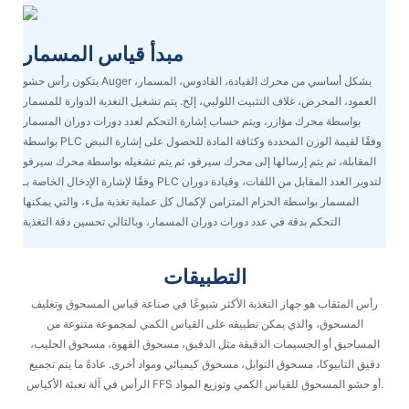
مبدأ قياس المسمار
يتكون رأس حشو Auger بشكل أساسي من محرك القيادة، القادوس، المسمار،
العمود، المحرض، غلاف التثبيت اللولبي، إلخ. يتم تشغيل التغذية الدوارة للمسمار
بواسطة محرك مؤازر، ويتم حساب إشارة التحكم لعدد دورات دوران المسمار
بواسطة PLC وفقًا لقيمة الوزن المحددة وكثافة المادة للحصول على إشارة النبض
المقابلة، ثم يتم إرسالها إلى محرك سيرفو، ثم يتم تشغيله بواسطة محرك سيرفو
وفقًا لإشارة الإدخال الخاصة بـ PLC لتدوير العدد المقابل من اللفات، وقيادة دوران
المسمار بواسطة الحزام المتزامن لإكمال كل عملية تغذية ملء، والتي يمكنها
التحكم بدقة في عدد دورات دوران المسمار، وبالتالي تحسين دقة التغذية
التطبيقات
رأس المثقاب هو جهاز التغذية الأكثر شيوعًا في صناعة قياس المسحوق وتغليف
المسحوق، والذي يمكن تطبيقه على القياس الكمي لمجموعة متنوعة من
المساحيق أو الجسيمات الدقيقة مثل الدقيق، مسحوق القهوة، مسحوق الحليب،
دقيق التابيوكا، مسحوق التوابل، مسحوق كيميائي ومواد أخرى. عادةً ما يتم تجميع
الرأس في آلة تعبئة الأكياس FFS أو حشو المسحوق للقياس الكمي وتوزيع المواد.