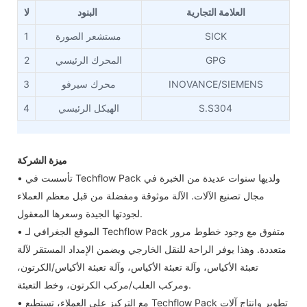
العلامة التجارية
البنود
لا
SICK
مستشعر الصورة
1
GPG
المحرك الرئيسي
2
INOVANCE/SIEMENS
محرك سيرفو
3
S.S304
الهيكل الرئيسي
4
ميزة الشركة
• تأسست في Techflow Pack ولديها سنوات عديدة من الخبرة في
مجال تصنيع الآلات. الآلة موثوقة ومفضلة من قبل معظم العملاء
لجودتها الجيدة وسعرها المعقول.
• الموقع الجغرافي لـ Techflow Pack متفوق مع وجود خطوط مرور
متعددة. وهذا يوفر الراحة للنقل الخارجي ويضمن الإمداد المستقر لآلة
تعبئة الأكياس، وآلة تعبئة الأكياس، وآلة تعبئة الأكياس/الكرتون،
ومركب العلب/مركب الكرتون، وخط التعبئة.
• مع التركيز على العملاء، تستطيع Techflow Pack تطوير وإنتاج آلات