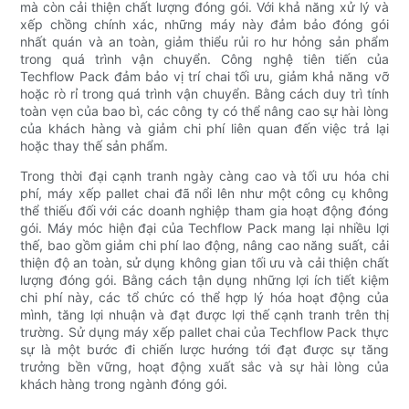
mà còn cải thiện chất lượng đóng gói. Với khả năng xử lý và
xếp chồng chính xác, những máy này đảm bảo đóng gói
nhất quán và an toàn, giảm thiểu rủi ro hư hỏng sản phẩm
trong quá trình vận chuyển. Công nghệ tiên tiến của
Techflow Pack đảm bảo vị trí chai tối ưu, giảm khả năng vỡ
hoặc rò rỉ trong quá trình vận chuyển. Bằng cách duy trì tính
toàn vẹn của bao bì, các công ty có thể nâng cao sự hài lòng
của khách hàng và giảm chi phí liên quan đến việc trả lại
hoặc thay thế sản phẩm.
Trong thời đại cạnh tranh ngày càng cao và tối ưu hóa chi
phí, máy xếp pallet chai đã nổi lên như một công cụ không
thể thiếu đối với các doanh nghiệp tham gia hoạt động đóng
gói. Máy móc hiện đại của Techflow Pack mang lại nhiều lợi
thế, bao gồm giảm chi phí lao động, nâng cao năng suất, cải
thiện độ an toàn, sử dụng không gian tối ưu và cải thiện chất
lượng đóng gói. Bằng cách tận dụng những lợi ích tiết kiệm
chi phí này, các tổ chức có thể hợp lý hóa hoạt động của
mình, tăng lợi nhuận và đạt được lợi thế cạnh tranh trên thị
trường. Sử dụng máy xếp pallet chai của Techflow Pack thực
sự là một bước đi chiến lược hướng tới đạt được sự tăng
trưởng bền vững, hoạt động xuất sắc và sự hài lòng của
khách hàng trong ngành đóng gói.