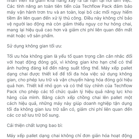
nhân viên và giảm khả năng xảy ra tai nạn tại nơi làm việc.
Các tính năng an toàn tiên tiến của Techflow Pack đảm bảo
máy vận hành trơn tru và an toàn, loại bỏ các mối nguy hiểm
tiềm ẩn liên quan đến xử lý thủ công. Điều này không chỉ bảo
vệ người lao động mà còn giảm thiểu nguy cơ hư hỏng chai,
mang lại hiệu quả cao hơn và giảm chi phí liên quan đến mất
mát hoặc vỡ sản phẩm.
Sử dụng không gian tối ưu:
Tối ưu hóa không gian là yếu tố quan trọng cần cân nhắc đối
với hoạt động đóng gói, vì không gian kho hạn chế có thể
ảnh hưởng đáng kể đến năng suất tổng thể. Máy xếp pallet
dạng chai được thiết kế để tối đa hóa việc sử dụng không
gian, cho phép lưu trữ và vận chuyển hàng hóa đóng gói hiệu
quả hơn. Thiết kế nhỏ gọn và có thể tùy chỉnh của Techflow
Pack cho phép các tổ chức quản lý hiệu quả năng lực kho
hàng của mình. Bằng cách xếp chồng chai lên pallet một
cách hiệu quả, những máy này giúp doanh nghiệp tận dụng
tối đa không gian lưu trữ sẵn có, giảm chi phí liên quan đến
các cơ sở lưu trữ bổ sung.
Cải thiện chất lượng bao bì:
Máy xếp pallet dạng chai không chỉ đơn giản hóa hoạt động