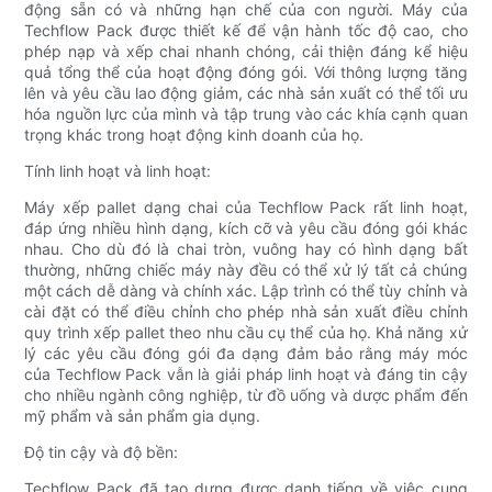
động sẵn có và những hạn chế của con người. Máy của
Techflow Pack được thiết kế để vận hành tốc độ cao, cho
phép nạp và xếp chai nhanh chóng, cải thiện đáng kể hiệu
quả tổng thể của hoạt động đóng gói. Với thông lượng tăng
lên và yêu cầu lao động giảm, các nhà sản xuất có thể tối ưu
hóa nguồn lực của mình và tập trung vào các khía cạnh quan
trọng khác trong hoạt động kinh doanh của họ.
Tính linh hoạt và linh hoạt:
Máy xếp pallet dạng chai của Techflow Pack rất linh hoạt,
đáp ứng nhiều hình dạng, kích cỡ và yêu cầu đóng gói khác
nhau. Cho dù đó là chai tròn, vuông hay có hình dạng bất
thường, những chiếc máy này đều có thể xử lý tất cả chúng
một cách dễ dàng và chính xác. Lập trình có thể tùy chỉnh và
cài đặt có thể điều chỉnh cho phép nhà sản xuất điều chỉnh
quy trình xếp pallet theo nhu cầu cụ thể của họ. Khả năng xử
lý các yêu cầu đóng gói đa dạng đảm bảo rằng máy móc
của Techflow Pack vẫn là giải pháp linh hoạt và đáng tin cậy
cho nhiều ngành công nghiệp, từ đồ uống và dược phẩm đến
mỹ phẩm và sản phẩm gia dụng.
Độ tin cậy và độ bền:
Techflow Pack đã tạo dựng được danh tiếng về việc cung