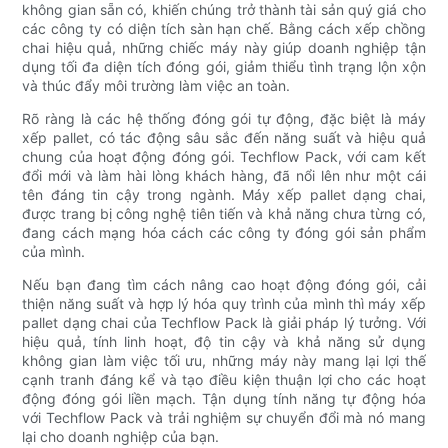
không gian sẵn có, khiến chúng trở thành tài sản quý giá cho
các công ty có diện tích sàn hạn chế. Bằng cách xếp chồng
chai hiệu quả, những chiếc máy này giúp doanh nghiệp tận
dụng tối đa diện tích đóng gói, giảm thiểu tình trạng lộn xộn
và thúc đẩy môi trường làm việc an toàn.
Rõ ràng là các hệ thống đóng gói tự động, đặc biệt là máy
xếp pallet, có tác động sâu sắc đến năng suất và hiệu quả
chung của hoạt động đóng gói. Techflow Pack, với cam kết
đổi mới và làm hài lòng khách hàng, đã nổi lên như một cái
tên đáng tin cậy trong ngành. Máy xếp pallet dạng chai,
được trang bị công nghệ tiên tiến và khả năng chưa từng có,
đang cách mạng hóa cách các công ty đóng gói sản phẩm
của mình.
Nếu bạn đang tìm cách nâng cao hoạt động đóng gói, cải
thiện năng suất và hợp lý hóa quy trình của mình thì máy xếp
pallet dạng chai của Techflow Pack là giải pháp lý tưởng. Với
hiệu quả, tính linh hoạt, độ tin cậy và khả năng sử dụng
không gian làm việc tối ưu, những máy này mang lại lợi thế
cạnh tranh đáng kể và tạo điều kiện thuận lợi cho các hoạt
động đóng gói liền mạch. Tận dụng tính năng tự động hóa
với Techflow Pack và trải nghiệm sự chuyển đổi mà nó mang
lại cho doanh nghiệp của bạn.