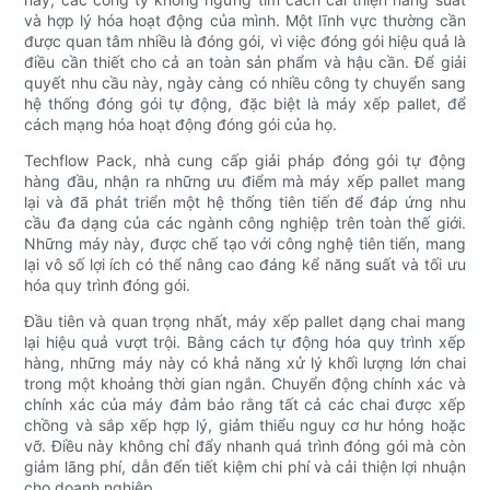
và hợp lý hóa hoạt động của mình. Một lĩnh vực thường cần
được quan tâm nhiều là đóng gói, vì việc đóng gói hiệu quả là
điều cần thiết cho cả an toàn sản phẩm và hậu cần. Để giải
quyết nhu cầu này, ngày càng có nhiều công ty chuyển sang
hệ thống đóng gói tự động, đặc biệt là máy xếp pallet, để
cách mạng hóa hoạt động đóng gói của họ.
Techflow Pack, nhà cung cấp giải pháp đóng gói tự động
hàng đầu, nhận ra những ưu điểm mà máy xếp pallet mang
lại và đã phát triển một hệ thống tiên tiến để đáp ứng nhu
cầu đa dạng của các ngành công nghiệp trên toàn thế giới.
Những máy này, được chế tạo với công nghệ tiên tiến, mang
lại vô số lợi ích có thể nâng cao đáng kể năng suất và tối ưu
hóa quy trình đóng gói.
Đầu tiên và quan trọng nhất, máy xếp pallet dạng chai mang
lại hiệu quả vượt trội. Bằng cách tự động hóa quy trình xếp
hàng, những máy này có khả năng xử lý khối lượng lớn chai
trong một khoảng thời gian ngắn. Chuyển động chính xác và
chính xác của máy đảm bảo rằng tất cả các chai được xếp
chồng và sắp xếp hợp lý, giảm thiểu nguy cơ hư hỏng hoặc
vỡ. Điều này không chỉ đẩy nhanh quá trình đóng gói mà còn
giảm lãng phí, dẫn đến tiết kiệm chi phí và cải thiện lợi nhuận
cho doanh nghiệp.