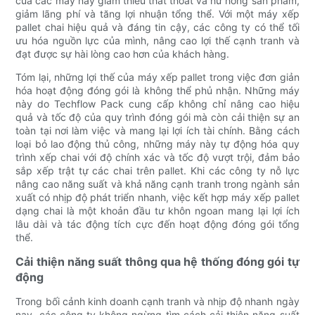
của các máy này giảm thiểu thất thoát và hư hỏng sản phẩm,
giảm lãng phí và tăng lợi nhuận tổng thể. Với một máy xếp
pallet chai hiệu quả và đáng tin cậy, các công ty có thể tối
ưu hóa nguồn lực của mình, nâng cao lợi thế cạnh tranh và
đạt được sự hài lòng cao hơn của khách hàng.
Tóm lại, những lợi thế của máy xếp pallet trong việc đơn giản
hóa hoạt động đóng gói là không thể phủ nhận. Những máy
này do Techflow Pack cung cấp không chỉ nâng cao hiệu
quả và tốc độ của quy trình đóng gói mà còn cải thiện sự an
toàn tại nơi làm việc và mang lại lợi ích tài chính. Bằng cách
loại bỏ lao động thủ công, những máy này tự động hóa quy
trình xếp chai với độ chính xác và tốc độ vượt trội, đảm bảo
sắp xếp trật tự các chai trên pallet. Khi các công ty nỗ lực
nâng cao năng suất và khả năng cạnh tranh trong ngành sản
xuất có nhịp độ phát triển nhanh, việc kết hợp máy xếp pallet
dạng chai là một khoản đầu tư khôn ngoan mang lại lợi ích
lâu dài và tác động tích cực đến hoạt động đóng gói tổng
thể.
Cải thiện năng suất thông qua hệ thống đóng gói tự
động
Trong bối cảnh kinh doanh cạnh tranh và nhịp độ nhanh ngày
nay, các công ty không ngừng tìm cách cải thiện năng suất