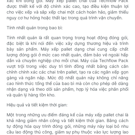
xác khi đóng gói. Máy xếp pallet chai của Techflow Pack
được thiết kế với độ chính xác cao, tạo điều kiện thuận lợi
cho việc xếp và sắp xếp chai một cách hoàn hảo, giảm thiểu
nguy cơ hư hỏng hoặc thất lạc trong quá trình vận chuyển.
Tính nhất quán trong bao bì:
Tính nhất quán là rất quan trọng trong hoạt động đóng gói,
đặc biệt là khi nói đến việc xây dựng thương hiệu và trình
bày sản phẩm. Máy xếp pallet dạng chai cung cấp chất
lượng đóng gói ở mức cao nhất quán, đảm bảo vẻ ngoài hấp
dẫn và chuyên nghiệp cho mỗi chai. Máy của Techflow Pack
vượt trội trong việc duy trì tính đồng nhất bằng cách căn
chỉnh chính xác các chai trên pallet, tạo ra các ngăn xếp gọn
gàng và ngăn nắp. Mức độ nhất quán này không chỉ nâng
cao hình thức tổng thể của bao bì mà còn cho phép dễ dàng
nhận dạng và theo dõi sản phẩm, hợp lý hóa việc phân phối
và quản lý hàng tồn kho.
Hiệu quả và tiết kiệm thời gian:
Một trong những ưu điểm đáng kể của máy xếp pallet chai là
khả năng giảm nhân công và tiết kiệm thời gian. Bằng cách
tự động hóa quy trình đóng gói, những máy này loại bỏ nhu
cầu lao động thủ công, giảm sự phụ thuộc vào lực lượng lao