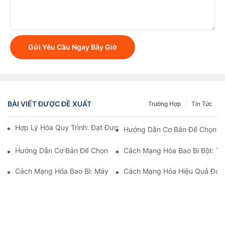
Gửi Yêu Cầu Ngay Bây Giờ
BÀI VIẾT ĐƯỢC ĐỀ XUẤT
Trường Hợp
Tin Tức
Hợp Lý Hóa Quy Trình: Đạt Được Hiệu Quả Với Máy Đóng Gói Bộ
Hướng Dẫn Cơ Bản Để Chọn Má
Hướng Dẫn Cơ Bản Để Chọn Một Công Ty Thiết Bị Chiết Rót Đá
Cách Mạng Hóa Bao Bì Bột: Thi
Cách Mạng Hóa Bao Bì: Máy Đóng Gói Túi Đứng
Cách Mạng Hóa Hiệu Quả Đóng G