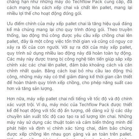
chẳng hạn như những máy do Techflow Pack cung cấp, đã
cách mạng hóa cách xếp chai và chất lên pallet, mang lại
nhiều lợi thế cho hoạt động đóng gói.
Ưu điểm chính của máy xếp pallet chai là tăng hiệu quả đáng
kể mà chúng mang lại cho quy trình đóng gói. Theo truyền
thống, lao động thủ công được yêu cầu xếp chồng chai lên
pallet, đây là một công việc tốn thời gian và cũng có nguy cơ
xảy ra lỗi của con người. Với sự ra đời của máy xếp pallet,
quy trình sử dụng nhiều lao động này đã hoàn toàn tự động.
Các máy này được trang bị công nghệ tiên tiến giúp sắp xếp
chính xác các chai lên pallet, đảm bảo khoảng cách và căn
chỉnh nhất quán. Bằng cách loại bỏ nhu cầu lao động thủ
công, những máy này có thể giảm đáng kể thời gian cần thiết
để hoàn thành quy trình xếp chồng, cho phép năng suất cao
hơn và tăng sản lượng.
Hơn nữa, máy xếp pallet chai nổi tiếng về tốc độ và độ chính
xác vượt trội. Ví dụ, máy móc của Techflow Pack được thiết
kế để hoạt động với tốc độ ấn tượng, dễ dàng xử lý các dây
chuyền sản xuất tốc độ cao tạo ra số lượng lớn chai. Những
máy này sử dụng các thuật toán và cảm biến thông minh để
phát hiện và định vị chính xác từng chai, đảm bảo chúng
được xếp chồng lên nhau gọn gàng và an toàn trên pallet.