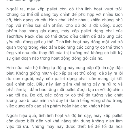
Ngoài ra, máy xếp pallet còn có tính linh hoạt vượt trội.
Chúng có thể dễ dàng tùy chỉnh để phù hợp với nhiều kích
cỡ, hình dạng và cấu hình chai khác nhau, khiến chúng phù
hợp với nhiều loại sản phẩm. Cho dù đó là đồ uống, dược
phẩm hay hàng gia dụng, máy xếp pallet dạng chai của
Techflow Pack đều có thể được điều chỉnh để đáp ứng các
yêu cầu đóng gói cụ thể. Tính linh hoạt này đóng một vai trò
quan trọng trong việc đảm bảo rằng các công ty có thể thích
ứng với nhu cầu thay đổi của thị trường mà không có bất kỳ
sự gián đoạn nào trong hoạt động đóng gói của họ.
Hơn nữa, các hệ thống tự động này cung cấp độ tin cậy đặc
biệt. Không giống như việc xếp pallet thủ công, dễ xảy ra lỗi
do con người, máy xếp pallet dạng chai luôn mang lại kết
quả chính xác. Điều này làm giảm khả năng xảy ra rủi ro và
phải làm lại, đảm bảo rằng mỗi pallet được tạo ra với độ chính
xác tối đa. Do đó, các công ty có thể tin tưởng vào chất
lượng bao bì của mình và duy trì danh tiếng vững chắc trong
việc cung cấp các sản phẩm hoàn hảo cho khách hàng.
Ngoài hiệu quả, tính linh hoạt và độ tin cậy, máy xếp pallet
còn được biết đến với khả năng tận dụng không gian làm
việc tối ưu. Những máy này được thiết kế để tối đa hóa