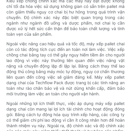
Kiểu xếp chồng chính xác mà các máy này đạt được không
chỉ tối đa hóa việc sử dụng không gian có sẵn trên pallet mà
còn giảm thiểu nguy cơ chai bị hư hỏng trong quá trình vận
chuyển. Độ chính xác này đặc biệt quan trọng trong các
ngành như ngành đồ uống và dược phẩm, nơi chai lọ cần
được xử lý hết sức cẩn thận để bảo toàn chất lượng và tính
toàn vẹn của sản phẩm.
Ngoài việc nâng cao hiệu quả và tốc độ, máy xếp pallet chai
còn có tác động tích cực đến an toàn nơi làm việc. Việc xếp
chồng chai bằng tay có thể gây nguy hiểm tiềm ẩn cho người
lao động vì việc này thường liên quan đến việc nâng vật
nặng và chuyển động lặp đi lặp lại. Bằng cách thay thế lao
động thủ công bằng máy móc tự động, nguy cơ chấn thương
liên quan đến công việc sẽ giảm đáng kể. Máy xếp pallet
dạng chai của Techflow Pack được trang bị các tính năng an
toàn như rào chắn bảo vệ và nút dừng khẩn cấp, đảm bảo
môi trường làm việc an toàn cho người vận hành.
Ngoài những lợi ích thiết thực, việc áp dụng máy xếp pallet
dạng chai còn mang lại lợi ích tài chính cho hoạt động đóng
gói. Bằng cách tự động hóa quy trình xếp hàng, các công ty
có thể giảm chi phí lao động vì cần ít công nhân hơn để hoàn
thành nhiệm vụ này. Ngoài ra, độ chính xác và độ chính xác