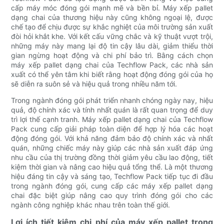
cấp máy móc đóng gói mạnh mẽ và bền bỉ. Máy xếp pallet
dạng chai của thương hiệu này cũng không ngoại lệ, được
chế tạo để chịu được sự khắc nghiệt của môi trường sản xuất
đòi hỏi khắt khe. Với kết cấu vững chắc và kỹ thuật vượt trội,
những máy này mang lại độ tin cậy lâu dài, giảm thiểu thời
gian ngừng hoạt động và chi phí bảo trì. Bằng cách chọn
máy xếp pallet dạng chai của Techflow Pack, các nhà sản
xuất có thể yên tâm khi biết rằng hoạt động đóng gói của họ
sẽ diễn ra suôn sẻ và hiệu quả trong nhiều năm tới.
Trong ngành đóng gói phát triển nhanh chóng ngày nay, hiệu
quả, độ chính xác và tính nhất quán là rất quan trọng để duy
trì lợi thế cạnh tranh. Máy xếp pallet dạng chai của Techflow
Pack cung cấp giải pháp toàn diện để hợp lý hóa các hoạt
động đóng gói. Với khả năng đảm bảo độ chính xác và nhất
quán, những chiếc máy này giúp các nhà sản xuất đáp ứng
nhu cầu của thị trường đồng thời giảm yêu cầu lao động, tiết
kiệm thời gian và nâng cao hiệu quả tổng thể. Là một thương
hiệu đáng tin cậy và sáng tạo, Techflow Pack tiếp tục đi đầu
trong ngành đóng gói, cung cấp các máy xếp pallet dạng
chai đặc biệt giúp nâng cao quy trình đóng gói cho các
ngành công nghiệp khác nhau trên toàn thế giới.
Lợi ích tiết kiệm chi phí của máy xếp pallet trong