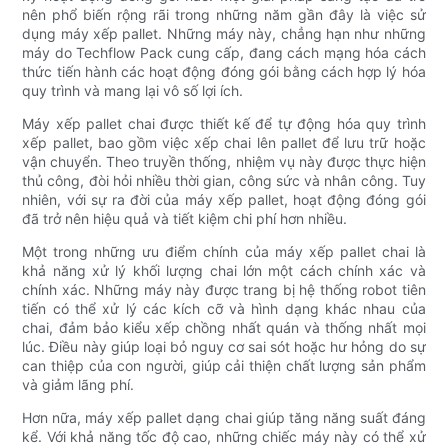
nên phổ biến rộng rãi trong những năm gần đây là việc sử
dụng máy xếp pallet. Những máy này, chẳng hạn như những
máy do Techflow Pack cung cấp, đang cách mạng hóa cách
thức tiến hành các hoạt động đóng gói bằng cách hợp lý hóa
quy trình và mang lại vô số lợi ích.
Máy xếp pallet chai được thiết kế để tự động hóa quy trình
xếp pallet, bao gồm việc xếp chai lên pallet để lưu trữ hoặc
vận chuyển. Theo truyền thống, nhiệm vụ này được thực hiện
thủ công, đòi hỏi nhiều thời gian, công sức và nhân công. Tuy
nhiên, với sự ra đời của máy xếp pallet, hoạt động đóng gói
đã trở nên hiệu quả và tiết kiệm chi phí hơn nhiều.
Một trong những ưu điểm chính của máy xếp pallet chai là
khả năng xử lý khối lượng chai lớn một cách chính xác và
chính xác. Những máy này được trang bị hệ thống robot tiên
tiến có thể xử lý các kích cỡ và hình dạng khác nhau của
chai, đảm bảo kiểu xếp chồng nhất quán và thống nhất mọi
lúc. Điều này giúp loại bỏ nguy cơ sai sót hoặc hư hỏng do sự
can thiệp của con người, giúp cải thiện chất lượng sản phẩm
và giảm lãng phí.
Hơn nữa, máy xếp pallet dạng chai giúp tăng năng suất đáng
kể. Với khả năng tốc độ cao, những chiếc máy này có thể xử