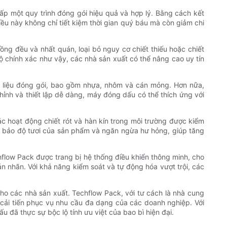
 một quy trình đóng gói hiệu quả và hợp lý. Bằng cách kết
ều này không chỉ tiết kiệm thời gian quý báu mà còn giảm chi
ng đều và nhất quán, loại bỏ nguy cơ chiết thiếu hoặc chiết
ộ chính xác như vậy, các nhà sản xuất có thể nâng cao uy tín
t liệu đóng gói, bao gồm nhựa, nhôm và cán mỏng. Hơn nữa,
hỉnh và thiết lập dễ dàng, máy đóng dấu có thể thích ứng với
 hoạt động chiết rót và hàn kín trong môi trường được kiểm
m bảo độ tươi của sản phẩm và ngăn ngừa hư hỏng, giúp tăng
flow Pack được trang bị hệ thống điều khiển thông minh, cho
 nhãn. Với khả năng kiểm soát và tự động hóa vượt trội, các
o các nhà sản xuất. Techflow Pack, với tư cách là nhà cung
cải tiến phục vụ nhu cầu đa dạng của các doanh nghiệp. Với
 đã thực sự bộc lộ tính ưu việt của bao bì hiện đại.