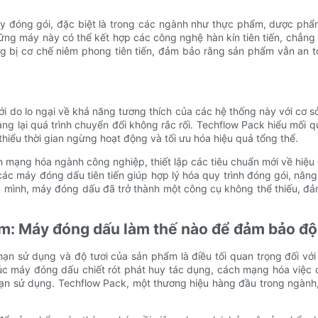
y đóng gói, đặc biệt là trong các ngành như thực phẩm, dược phẩm
 máy này có thể kết hợp các công nghệ hàn kín tiên tiến, chẳng h
bị cơ chế niêm phong tiên tiến, đảm bảo rằng sản phẩm vẫn an toà
 do lo ngại về khả năng tương thích của các hệ thống này với cơ sở
ang lại quá trình chuyển đổi không rắc rối. Techflow Pack hiểu mố
thiểu thời gian ngừng hoạt động và tối ưu hóa hiệu quả tổng thể.
ch mạng hóa ngành công nghiệp, thiết lập các tiêu chuẩn mới về hiệ
c máy đóng dấu tiên tiến giúp hợp lý hóa quy trình đóng gói, nâng
ủa mình, máy đóng dấu đã trở thành một công cụ không thể thiếu, đả
m: Máy đóng dấu làm thế nào để đảm bảo độ 
 hạn sử dụng và độ tươi của sản phẩm là điều tối quan trọng đối v
lúc máy đóng dấu chiết rót phát huy tác dụng, cách mạng hóa việ
hạn sử dụng. Techflow Pack, một thương hiệu hàng đầu trong ngành, 