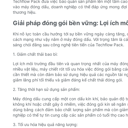
Techflow Pack đưa việc bảo quản sản phẩm lên một tầm cao m
vào máy đóng dấu, doanh nghiệp có thể đáp ứng mong đợi củ
thương hiệu.
Giải pháp đóng gói bền vững: Lợi ích 
Khi nỗ lực toàn cầu hướng tới sự bền vững ngày càng tăng, 
cách mạng như vậy nằm ở máy đóng dấu. Với trọng tâm là các 
sáng chói đằng sau công nghệ tiên tiến của Techflow Pack.
1. Giảm chất thải bao bì:
Lợi ích môi trường đầu tiên và quan trọng nhất của máy đó
nhiều vật liệu, máy chiết rót tối ưu hóa việc đóng gói bằng 
cần thiết mà còn đảm bảo sử dụng hiệu quả các nguồn tài 
giảm lãng phí tối thiểu và giảm đáng kể chất thải đóng gói.
2. Tăng thời hạn sử dụng sản phẩm:
Máy đóng dấu cung cấp một con dấu kín khí, bảo quản độ t
không khí hoặc chất gây ô nhiễm, việc đóng gói kín sẽ ngăn
dùng bằng cách đảm bảo chất lượng sản phẩm mà còn giảm t
nghiệp có thể tự tin cung cấp các sản phẩm có tuổi thọ cao 
3. Tối ưu hóa hiệu quả năng lượng: