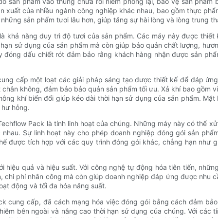
 đổ sản phẩm vào thùng chứa rồi niêm phong lại, bảo vệ sản phẩm 
 sản xuất của nhiều ngành công nghiệp khác nhau, bao gồm thực ph
hững sản phẩm tươi lâu hơn, giúp tăng sự hài lòng và lòng trung t
là khả năng duy trì độ tươi của sản phẩm. Các máy này được thiết 
i hạn sử dụng của sản phẩm mà còn giúp bảo quản chất lượng, hươn
 đóng dấu chiết rót đảm bảo rằng khách hàng nhận được sản ph
cung cấp một loạt các giải pháp sáng tạo được thiết kế để đáp ứn
hút chân không, đảm bảo bảo quản sản phẩm tối ưu. Xả khí bao gồm v
hông khí biến đổi giúp kéo dài thời hạn sử dụng của sản phẩm. Mặt k
 hư hỏng.
hflow Pack là tính linh hoạt của chúng. Những máy này có thể xử l
 nhau. Sự linh hoạt này cho phép doanh nghiệp đóng gói sản phẩ
ể được tích hợp với các quy trình đóng gói khác, chẳng hạn như gh
 hiệu quả và hiệu suất. Với công nghệ tự động hóa tiên tiến, nhữn
ian, chi phí nhân công mà còn giúp doanh nghiệp đáp ứng được nhu c
oạt động và tối đa hóa năng suất.
ck cung cấp, đã cách mạng hóa việc đóng gói bằng cách đảm bảo 
hiễm bên ngoài và nâng cao thời hạn sử dụng của chúng. Với các tí