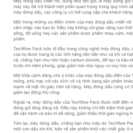
Máy đóng dấu chiết rót, đúng như tên gọi, là máy đóng gói
máy này đã trở thành một phần quan trọng trong quy trình
máy đóng dấu, các công ty có thể cung cấp cho khách hàng n
Một trong những ưu điểm chính của máy đóng dấu chiết rót 
xâm nhập vào bao bì. Điều này không chỉ giúp nâng cao thờ
sống, đồ uống hay các sản phẩm dược phẩm nhạy cảm, máy
phẩm.
Techflow Pack luôn đi đầu trong công nghệ máy đóng dấu, 
của họ được trang bị các tính năng tiên tiến như xả khí và 
vệ, chẳng hạn như nitơ hoặc carbon dioxide, để tạo ra bầu k
trước khi niêm phong, giúp giảm hơn nữa nguy cơ oxy hóa và
Một khía cạnh đáng chú ý khác của máy đóng dấu điền của Tec
mỏng, phù hợp với các kích cỡ và hình dạng sản phẩm khác
mạnh về mặt thị giác trên kệ hàng. Máy đóng dấu cũng có th
giảm lao động thủ công.
Ngoài ra, máy đóng dấu của Techflow Pack được biết đến với
đóng gói tăng đáng kể. Điều này không chỉ tiết kiệm thời g
để vận hành và bảo trì dễ dàng, giảm thiểu thời gian ngừng h
Tóm lại, máy đóng dấu, chẳng hạn như máy do Techflow Pa
một con dấu kín khí, bảo vệ sản phẩm khỏi các chất gây ô n