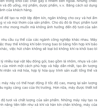
bên trong khỏi các chất gây ô nhiễm bên ngoài. Những chiếc
ẩm và đồ uống, mỹ phẩm, dược phẩm, v.v. Bằng cách sử dụng
hành của khách hàng.
kế để tạo ra một lớp đệm kín, ngăn không cho oxy và hơi ẩm
g vị và mùi thơm của sản phẩm. Cho dù đó là thực phẩm tươi
ẩm như mong muốn mà không ảnh hưởng đến độ tươi của sản
g nhu cầu cụ thể của các ngành công nghiệp khác nhau. Máy
iệc thay thế không khí bên trong bao bì bằng hỗn hợp khí bảo
hác, việc hút chân không sẽ loại bỏ không khí ra khỏi bao bì
ý nhiều loại vật liệu đóng gói, bao gồm lá nhôm, nhựa và cán
m của mình một cách phù hợp và hấp dẫn nhất, tạo ấn tượng
i nhãn và mã hóa, hợp lý hóa quy trình sản xuất tổng thể và
g máy này có thể hoạt động ở tốc độ cao, mang lại sản lượng
ầu ngày càng cao của thị trường. Hơn nữa, máy được thiết kế
độ tươi và chất lượng của sản phẩm. Những máy này tạo ra
nh năng tiên tiến như xả khí và hàn kín chân không, máy của