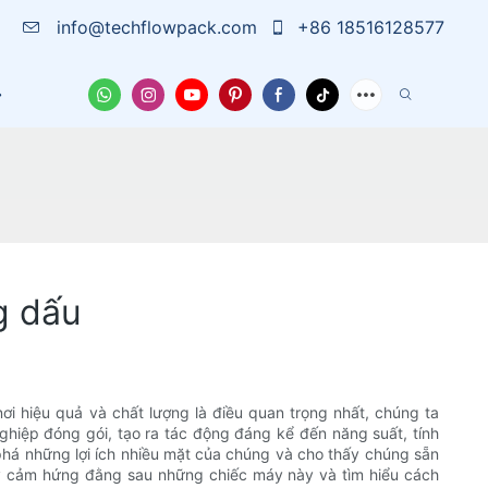
info@techflowpack.com
+86 18516128577
Về Chúng Tôi
Trường Hợp
Tin Tức
Liên Hệ
g dấu
i hiệu quả và chất lượng là điều quan trọng nhất, chúng ta
hiệp đóng gói, tạo ra tác động đáng kể đến năng suất, tính
phá những lợi ích nhiều mặt của chúng và cho thấy chúng sẵn
ầy cảm hứng đằng sau những chiếc máy này và tìm hiểu cách