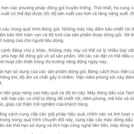
hơn các phương pháp đóng gói truyền thống. Thứ nhất, họ cung cấp
 xuất có thể đạt được tốc độ sản xuất cao hơn và tăng năng suất. Đi
xác trong quá trình đóng gói. Những máy này đảm bảo chiết rót đồ
ảm bảo tính toàn vẹn và độ tươi của sản phẩm được đóng gói. Với đ
 lượng cao cho người tiêu dùng.
a cạnh đáng chú ý khác. Những máy này có thể xử lý nhiều loại vậ
phù hợp để đóng gói vô số sản phẩm. Với các cài đặt có thể điều c
inh hoạt cần thiết trong thị trường năng động ngày nay.
ời hạn sử dụng của các sản phẩm đóng gói. Bằng cách thực hiện các
 không khí, độ ẩm và chất gây ô nhiễm. Việc niêm phong kín này đả
t.
n tiến giúp nâng cao hiệu quả và độ tin cậy. Máy đóng dấu của Tech
kết hợp các cơ chế tự động để chiết rót, niêm phong, mã hóa và dán
n, giúp cải thiện trải nghiệm của khách hàng.
g cách cung cấp các giải pháp hiệu quả, chính xác và linh hoạt ch
rọng trong quá trình chuyển đổi này, cung cấp các máy đóng dấu 
 dài thời hạn sử dụng và tích hợp công nghệ tiên tiến, máy đóng dấu