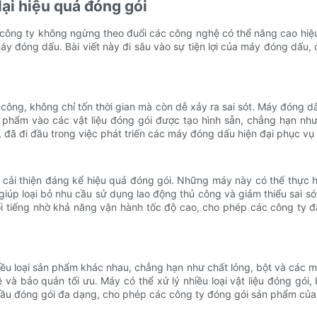
lại hiệu quả đóng gói
c công ty không ngừng theo đuổi các công nghệ có thể nâng cao hiệu 
y đóng dấu. Bài viết này đi sâu vào sự tiện lợi của máy đóng dấu,
hủ công, không chỉ tốn thời gian mà còn dễ xảy ra sai sót. Máy đón
phẩm vào các vật liệu đóng gói được tạo hình sẵn, chẳng hạn như
y, đã đi đầu trong việc phát triển các máy đóng dấu hiện đại phục v
 cải thiện đáng kể hiệu quả đóng gói. Những máy này có thể thực 
giúp loại bỏ nhu cầu sử dụng lao động thủ công và giảm thiểu sai s
i tiếng nhờ khả năng vận hành tốc độ cao, cho phép các công ty đ
iều loại sản phẩm khác nhau, chẳng hạn như chất lỏng, bột và các m
 và bảo quản tối ưu. Máy có thể xử lý nhiều loại vật liệu đóng gói
ầu đóng gói đa dạng, cho phép các công ty đóng gói sản phẩm của m