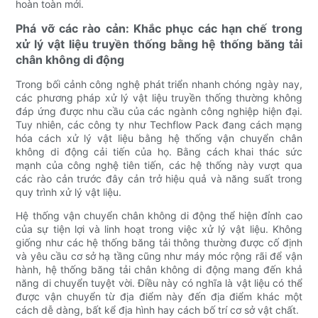
hoàn toàn mới.
Phá vỡ các rào cản: Khắc phục các hạn chế trong
xử lý vật liệu truyền thống bằng hệ thống băng tải
chân không di động
Trong bối cảnh công nghệ phát triển nhanh chóng ngày nay,
các phương pháp xử lý vật liệu truyền thống thường không
đáp ứng được nhu cầu của các ngành công nghiệp hiện đại.
Tuy nhiên, các công ty như Techflow Pack đang cách mạng
hóa cách xử lý vật liệu bằng hệ thống vận chuyển chân
không di động cải tiến của họ. Bằng cách khai thác sức
mạnh của công nghệ tiên tiến, các hệ thống này vượt qua
các rào cản trước đây cản trở hiệu quả và năng suất trong
quy trình xử lý vật liệu.
Hệ thống vận chuyển chân không di động thể hiện đỉnh cao
của sự tiện lợi và linh hoạt trong việc xử lý vật liệu. Không
giống như các hệ thống băng tải thông thường được cố định
và yêu cầu cơ sở hạ tầng cũng như máy móc rộng rãi để vận
hành, hệ thống băng tải chân không di động mang đến khả
năng di chuyển tuyệt vời. Điều này có nghĩa là vật liệu có thể
được vận chuyển từ địa điểm này đến địa điểm khác một
cách dễ dàng, bất kể địa hình hay cách bố trí cơ sở vật chất.