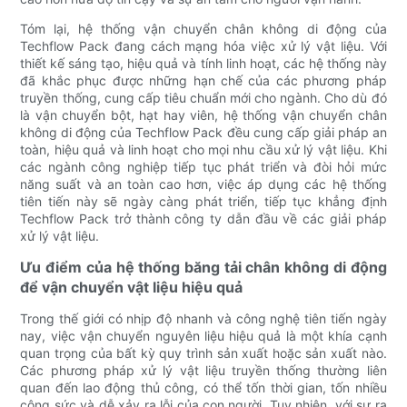
Tóm lại, hệ thống vận chuyển chân không di động của
Techflow Pack đang cách mạng hóa việc xử lý vật liệu. Với
thiết kế sáng tạo, hiệu quả và tính linh hoạt, các hệ thống này
đã khắc phục được những hạn chế của các phương pháp
truyền thống, cung cấp tiêu chuẩn mới cho ngành. Cho dù đó
là vận chuyển bột, hạt hay viên, hệ thống vận chuyển chân
không di động của Techflow Pack đều cung cấp giải pháp an
toàn, hiệu quả và linh hoạt cho mọi nhu cầu xử lý vật liệu. Khi
các ngành công nghiệp tiếp tục phát triển và đòi hỏi mức
năng suất và an toàn cao hơn, việc áp dụng các hệ thống
tiên tiến này sẽ ngày càng phát triển, tiếp tục khẳng định
Techflow Pack trở thành công ty dẫn đầu về các giải pháp
xử lý vật liệu.
Ưu điểm của hệ thống băng tải chân không di động
để vận chuyển vật liệu hiệu quả
Trong thế giới có nhịp độ nhanh và công nghệ tiên tiến ngày
nay, việc vận chuyển nguyên liệu hiệu quả là một khía cạnh
quan trọng của bất kỳ quy trình sản xuất hoặc sản xuất nào.
Các phương pháp xử lý vật liệu truyền thống thường liên
quan đến lao động thủ công, có thể tốn thời gian, tốn nhiều
công sức và dễ xảy ra lỗi của con người. Tuy nhiên, với sự ra