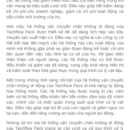
các hệ thống này giảm thiểu mức tiêu thụ điện năng trong khi
vẫn mang lại hiệu suất vượt trội. Điều này giúp tiết kiệm đáng
kể chi phí cho doanh nghiệp, giảm cả chi phí hoạt động và
dấu chân môi trường của họ.
Hơn nữa, hệ thống vận chuyển chân không di động của
Techflow Pack được thiết kế để dễ dàng tích hợp vào dây
chuyền sản xuất hiện có. Điều này có nghĩa là các công ty có
thể kết hợp liền mạch các hệ thống này vào hoạt động của
mình mà không gặp phải sự gián đoạn đáng kể hoặc chi phí
liên quan đến việc cấu hình lại cơ sở của họ. Với giao diện
thân thiện với người dùng, các hệ thống này có thể được
điều khiển và giám sát dễ dàng, cung cấp khả năng hiển thị
và kiểm soát theo thời gian thực trong quá trình xử lý vật liệu.
Một trong những tính năng nổi bật của hệ thống vận chuyển
chân không di động của Techflow Pack là khả năng tự động
hóa thông minh. Các hệ thống này được trang bị các cảm
biến và hệ thống điều khiển tiên tiến nhằm đảm bảo độ chính
xác, chính xác và nhất quán trong suốt quá trình xử lý vật
liệu. Điều này giúp loại bỏ lỗi của con người và giảm nguy cơ
tai nạn, dẫn đến tăng cường an toàn cho người lao động.
Những lợi ích mà hệ thống vận chuyển chân không di động
của Techflow Pack mang lại còn vượt xa cả quy trình xử lý