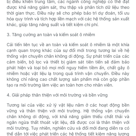
bị điều khiển trung tâm, các ngành công nghiệp có thể đạt
được khả năng giám sát, thu thập và phân tích dữ liệu theo
thời gian thực. Điều này sẽ cho phép bảo trì dự đoán, tối ưu
hóa quy trình và tích hợp liền mạch với các hệ thống sản xuất
khác, giúp tăng năng suất và tiết kiệm chi phí.
3. Tăng cường an toàn và kiểm soát ô nhiễm
Cải tiến liên tục về an toàn và kiểm soát ô nhiễm là một khía
cạnh quan trọng khác của sự đổi mới trong tương lai về hệ
thống vận chuyển chân không di động. Sự phát triển của các
cảm biến, bộ lọc và thiết bị giám sát tiên tiến sẽ đảm bảo
phát hiện và loại bỏ mọi mối nguy hiểm tiềm ẩn, chất gây ô
nhiễm hoặc vật liệu lạ trong quá trình vận chuyển. Điều này
không chỉ nâng cao chất lượng sản phẩm mà còn góp phần
tạo ra môi trường làm việc an toàn hơn cho nhân viên.
4. Giải pháp thân thiện với môi trường và bền vững
Tương lai của việc xử lý vật liệu nằm ở các hoạt động bền
vững và thân thiện với môi trường. Hệ thống vận chuyển
chân không di động, với khả năng giảm thiểu chất thải và
ngăn ngừa thất thoát vật liệu, đã được coi là thân thiện với
môi trường. Tuy nhiên, nghiên cứu và đổi mới đang diễn ra có
thể dẫn tới việc phát triển các hệ thống tiết kiệm năng lượng