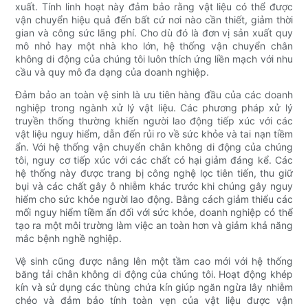
xuất. Tính linh hoạt này đảm bảo rằng vật liệu có thể được
vận chuyển hiệu quả đến bất cứ nơi nào cần thiết, giảm thời
gian và công sức lãng phí. Cho dù đó là đơn vị sản xuất quy
mô nhỏ hay một nhà kho lớn, hệ thống vận chuyển chân
không di động của chúng tôi luôn thích ứng liền mạch với nhu
cầu và quy mô đa dạng của doanh nghiệp.
Đảm bảo an toàn vệ sinh là ưu tiên hàng đầu của các doanh
nghiệp trong ngành xử lý vật liệu. Các phương pháp xử lý
truyền thống thường khiến người lao động tiếp xúc với các
vật liệu nguy hiểm, dẫn đến rủi ro về sức khỏe và tai nạn tiềm
ẩn. Với hệ thống vận chuyển chân không di động của chúng
tôi, nguy cơ tiếp xúc với các chất có hại giảm đáng kể. Các
hệ thống này được trang bị công nghệ lọc tiên tiến, thu giữ
bụi và các chất gây ô nhiễm khác trước khi chúng gây nguy
hiểm cho sức khỏe người lao động. Bằng cách giảm thiểu các
mối nguy hiểm tiềm ẩn đối với sức khỏe, doanh nghiệp có thể
tạo ra một môi trường làm việc an toàn hơn và giảm khả năng
mắc bệnh nghề nghiệp.
Vệ sinh cũng được nâng lên một tầm cao mới với hệ thống
băng tải chân không di động của chúng tôi. Hoạt động khép
kín và sử dụng các thùng chứa kín giúp ngăn ngừa lây nhiễm
chéo và đảm bảo tính toàn vẹn của vật liệu được vận