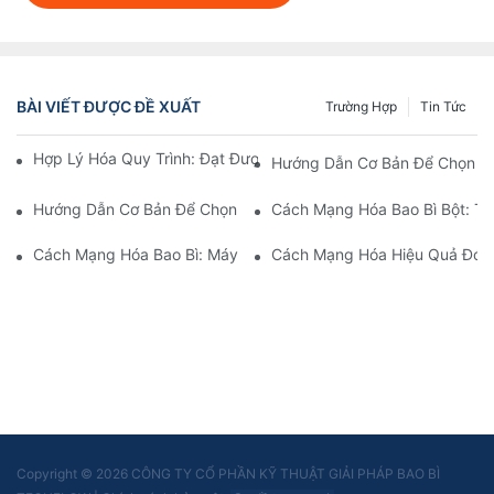
BÀI VIẾT ĐƯỢC ĐỀ XUẤT
Trường Hợp
Tin Tức
Hợp Lý Hóa Quy Trình: Đạt Được Hiệu Quả Với Máy Đóng Gói Bộ
Hướng Dẫn Cơ Bản Để Chọn Má
Hướng Dẫn Cơ Bản Để Chọn Một Công Ty Thiết Bị Chiết Rót Đá
Cách Mạng Hóa Bao Bì Bột: Thi
Cách Mạng Hóa Bao Bì: Máy Đóng Gói Túi Đứng
Cách Mạng Hóa Hiệu Quả Đóng G
Copyright © 2026 CÔNG TY CỔ PHẦN KỸ THUẬT GIẢI PHÁP BAO BÌ