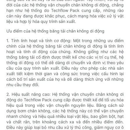
đời của các hệ thống vận chuyển chân không di động, chẳng
hạn như hệ thống do Techflow Pack cung cấp, những rào
cản này đang được khắc phục, cách mạng hóa việc xử lý vật
liệu và hợp lý hóa quy trình sản xuất.
Ưu điểm của hệ thống băng tải chân không di động
1. Tính linh hoạt và tính cơ động: Một trong những ưu điểm
chính của hệ thống băng tải chân không di động là tính linh
hoạt và tính di động của chúng. Không giống như các hệ
thống băng tải cố định được thiết kế cho các vị trí cụ thể, hệ
thống di động có thể dễ dàng di chuyển và định vị theo yêu
cầu của quy trình sản xuất. Điều này cho phép các nhà sản
xuất tiết kiệm thời gian và công sức trong việc cấu hình lại
cách bố trí sản xuất của họ và dễ dàng thích ứng với những
nhu cầu thay đổi.
2. Hiệu suất nâng cao: Hệ thống vận chuyển chân không di
động do Techflow Pack cung cấp được thiết kế để tối ưu hóa
hiệu quả trong việc vận chuyển nguyên liệu. Bằng cách sử
dụng bơm chân không, các hệ thống này có thể vận chuyển
nhanh chóng và hiệu quả nhiều loại vật liệu, bao gồm bột, hạt
và chất rắn, trên khoảng cách xa và đến nhiều điểm đến.
Điều này giúp loại bỏ nhu cầu xử lý thủ công, giảm nguy cơ ô