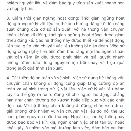
nhiễm nguyên liệu và đảm bảo quy trình sản xuất nhanh hơn
và hợp lý hơn.
3. Giảm thời gian ngừng hoạt động: Thời gian ngừng hoạt
động trong xử lý vật liệu có thể ảnh hưởng đáng kể đến năng
suất chung của cơ sở sản xuất. Với hệ thống vận chuyển
chân không di động, thời gian ngừng hoạt động được giảm
thiểu đáng kể. Các hệ thống này được thiết kế để hoạt động
liên tục, giúp vận chuyển vật liệu không bị gián đoạn. Việc sử
dụng công nghệ tiên tiến đảm bảo rằng mọi tắc nghẽn hoặc
vật cản tiềm ẩn đều được phát hiện và giải quyết nhanh
chóng, đảm bảo dòng nguyên liệu trôi chảy và hiệu quả
trong suốt quá trình sản xuất.
4. Cải thiện độ an toàn và vệ sinh: Việc sử dụng hệ thống vận
chuyển chân không di động cũng giúp tăng cường độ an
toàn và vệ sinh trong xử lý vật liệu. Việc xử lý vật liệu bằng
tay có thể gây ra rủi ro đáng kể cho người lao động, chẳng
hạn như chấn thương cơ xương hoặc tiếp xúc với các chất
độc hại. Với hệ thống chân không di động, nhân viên được
giải phóng khỏi nhiệm vụ vận chuyển vật liệu đòi hỏi thể lực
cao, giảm nguy cơ chấn thương. Ngoài ra, các hệ thống này
được bao bọc và kín khí, ngăn chặn việc phát tán bụi hoặc
chất gây ô nhiễm vào môi trường làm việc, đảm bảo nơi làm