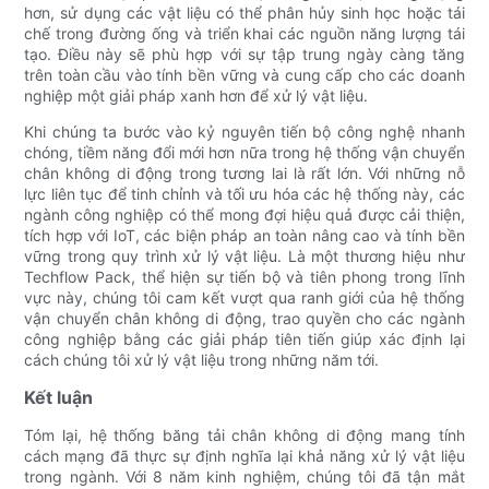
hơn, sử dụng các vật liệu có thể phân hủy sinh học hoặc tái
chế trong đường ống và triển khai các nguồn năng lượng tái
tạo. Điều này sẽ phù hợp với sự tập trung ngày càng tăng
trên toàn cầu vào tính bền vững và cung cấp cho các doanh
nghiệp một giải pháp xanh hơn để xử lý vật liệu.
Khi chúng ta bước vào kỷ nguyên tiến bộ công nghệ nhanh
chóng, tiềm năng đổi mới hơn nữa trong hệ thống vận chuyển
chân không di động trong tương lai là rất lớn. Với những nỗ
lực liên tục để tinh chỉnh và tối ưu hóa các hệ thống này, các
ngành công nghiệp có thể mong đợi hiệu quả được cải thiện,
tích hợp với IoT, các biện pháp an toàn nâng cao và tính bền
vững trong quy trình xử lý vật liệu. Là một thương hiệu như
Techflow Pack, thể hiện sự tiến bộ và tiên phong trong lĩnh
vực này, chúng tôi cam kết vượt qua ranh giới của hệ thống
vận chuyển chân không di động, trao quyền cho các ngành
công nghiệp bằng các giải pháp tiên tiến giúp xác định lại
cách chúng tôi xử lý vật liệu trong những năm tới.
Kết luận
Tóm lại, hệ thống băng tải chân không di động mang tính
cách mạng đã thực sự định nghĩa lại khả năng xử lý vật liệu
trong ngành. Với 8 năm kinh nghiệm, chúng tôi đã tận mắt