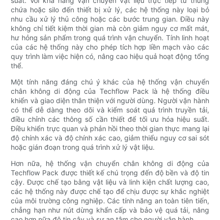
suất. Với khả năng vận chuyển vật liệu trực tiếp từ thùng
chứa hoặc silo đến thiết bị xử lý, các hệ thống này loại bỏ
nhu cầu xử lý thủ công hoặc các bước trung gian. Điều này
không chỉ tiết kiệm thời gian mà còn giảm nguy cơ mất mát,
hư hỏng sản phẩm trong quá trình vận chuyển. Tính linh hoạt
của các hệ thống này cho phép tích hợp liền mạch vào các
quy trình làm việc hiện có, nâng cao hiệu quả hoạt động tổng
thể.
Một tính năng đáng chú ý khác của hệ thống vận chuyển
chân không di động của Techflow Pack là hệ thống điều
khiển và giao diện thân thiện với người dùng. Người vận hành
có thể dễ dàng theo dõi và kiểm soát quá trình truyền tải,
điều chỉnh các thông số cần thiết để tối ưu hóa hiệu suất.
Điều khiển trực quan và phản hồi theo thời gian thực mang lại
độ chính xác và độ chính xác cao, giảm thiểu nguy cơ sai sót
hoặc gián đoạn trong quá trình xử lý vật liệu.
Hơn nữa, hệ thống vận chuyển chân không di động của
Techflow Pack được thiết kế chú trọng đến độ bền và độ tin
cậy. Được chế tạo bằng vật liệu và linh kiện chất lượng cao,
các hệ thống này được chế tạo để chịu được sự khắc nghiệt
của môi trường công nghiệp. Các tính năng an toàn tiên tiến,
chẳng hạn như nút dừng khẩn cấp và bảo vệ quá tải, nâng
cao hơn nữa độ tin cậy và sự an tâm cho người vận hành.