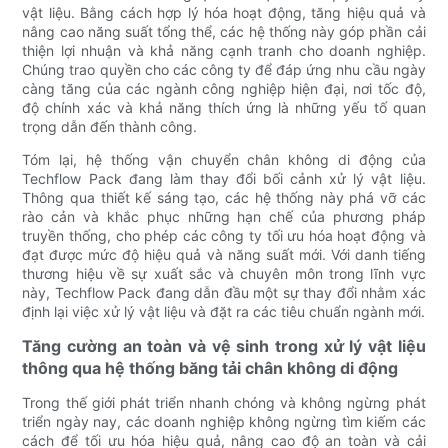
vật liệu. Bằng cách hợp lý hóa hoạt động, tăng hiệu quả và
nâng cao năng suất tổng thể, các hệ thống này góp phần cải
thiện lợi nhuận và khả năng cạnh tranh cho doanh nghiệp.
Chúng trao quyền cho các công ty để đáp ứng nhu cầu ngày
càng tăng của các ngành công nghiệp hiện đại, nơi tốc độ,
độ chính xác và khả năng thích ứng là những yếu tố quan
trọng dẫn đến thành công.
Tóm lại, hệ thống vận chuyển chân không di động của
Techflow Pack đang làm thay đổi bối cảnh xử lý vật liệu.
Thông qua thiết kế sáng tạo, các hệ thống này phá vỡ các
rào cản và khắc phục những hạn chế của phương pháp
truyền thống, cho phép các công ty tối ưu hóa hoạt động và
đạt được mức độ hiệu quả và năng suất mới. Với danh tiếng
thương hiệu về sự xuất sắc và chuyên môn trong lĩnh vực
này, Techflow Pack đang dẫn đầu một sự thay đổi nhằm xác
định lại việc xử lý vật liệu và đặt ra các tiêu chuẩn ngành mới.
Tăng cường an toàn và vệ sinh trong xử lý vật liệu
thông qua hệ thống băng tải chân không di động
Trong thế giới phát triển nhanh chóng và không ngừng phát
triển ngày nay, các doanh nghiệp không ngừng tìm kiếm các
cách để tối ưu hóa hiệu quả, nâng cao độ an toàn và cải