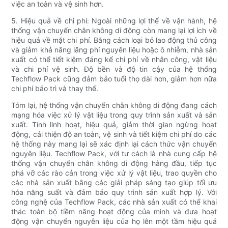
việc an toàn và vệ sinh hơn.
5. Hiệu quả về chi phí: Ngoài những lợi thế về vận hành, hệ
thống vận chuyển chân không di động còn mang lại lợi ích về
hiệu quả về mặt chi phí. Bằng cách loại bỏ lao động thủ công
và giảm khả năng lãng phí nguyên liệu hoặc ô nhiễm, nhà sản
xuất có thể tiết kiệm đáng kể chi phí về nhân công, vật liệu
và chi phí vệ sinh. Độ bền và độ tin cậy của hệ thống
Techflow Pack cũng đảm bảo tuổi thọ dài hơn, giảm hơn nữa
chi phí bảo trì và thay thế.
Tóm lại, hệ thống vận chuyển chân không di động đang cách
mạng hóa việc xử lý vật liệu trong quy trình sản xuất và sản
xuất. Tính linh hoạt, hiệu quả, giảm thời gian ngừng hoạt
động, cải thiện độ an toàn, vệ sinh và tiết kiệm chi phí do các
hệ thống này mang lại sẽ xác định lại cách thức vận chuyển
nguyên liệu. Techflow Pack, với tư cách là nhà cung cấp hệ
thống vận chuyển chân không di động hàng đầu, tiếp tục
phá vỡ các rào cản trong việc xử lý vật liệu, trao quyền cho
các nhà sản xuất bằng các giải pháp sáng tạo giúp tối ưu
hóa năng suất và đảm bảo quy trình sản xuất hợp lý. Với
công nghệ của Techflow Pack, các nhà sản xuất có thể khai
thác toàn bộ tiềm năng hoạt động của mình và đưa hoạt
động vận chuyển nguyên liệu của họ lên một tầm hiệu quả