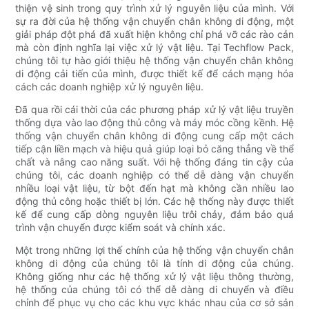
thiện vệ sinh trong quy trình xử lý nguyên liệu của mình. Với
sự ra đời của hệ thống vận chuyển chân không di động, một
giải pháp đột phá đã xuất hiện không chỉ phá vỡ các rào cản
mà còn định nghĩa lại việc xử lý vật liệu. Tại Techflow Pack,
chúng tôi tự hào giới thiệu hệ thống vận chuyển chân không
di động cải tiến của mình, được thiết kế để cách mạng hóa
cách các doanh nghiệp xử lý nguyên liệu.
Đã qua rồi cái thời của các phương pháp xử lý vật liệu truyền
thống dựa vào lao động thủ công và máy móc cồng kềnh. Hệ
thống vận chuyển chân không di động cung cấp một cách
tiếp cận liền mạch và hiệu quả giúp loại bỏ căng thẳng về thể
chất và nâng cao năng suất. Với hệ thống đáng tin cậy của
chúng tôi, các doanh nghiệp có thể dễ dàng vận chuyển
nhiều loại vật liệu, từ bột đến hạt mà không cần nhiều lao
động thủ công hoặc thiết bị lớn. Các hệ thống này được thiết
kế để cung cấp dòng nguyên liệu trôi chảy, đảm bảo quá
trình vận chuyển được kiểm soát và chính xác.
Một trong những lợi thế chính của hệ thống vận chuyển chân
không di động của chúng tôi là tính di động của chúng.
Không giống như các hệ thống xử lý vật liệu thông thường,
hệ thống của chúng tôi có thể dễ dàng di chuyển và điều
chỉnh để phục vụ cho các khu vực khác nhau của cơ sở sản