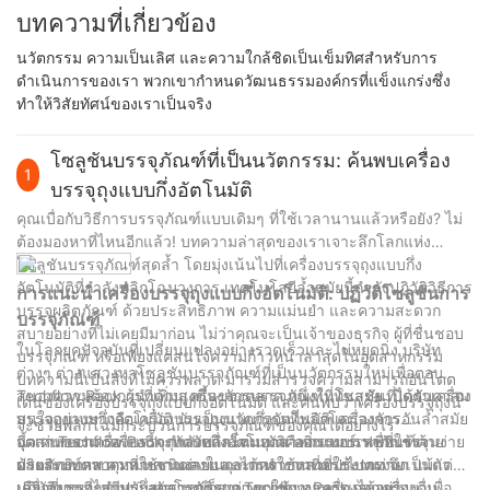
บทความที่เกี่ยวข้อง
นวัตกรรม ความเป็นเลิศ และความใกล้ชิดเป็นเข็มทิศสำหรับการ
ดำเนินการของเรา พวกเขากำหนดวัฒนธรรมองค์กรที่แข็งแกร่งซึ่ง
ทำให้วิสัยทัศน์ของเราเป็นจริง
โซลูชันบรรจุภัณฑ์ที่เป็นนวัตกรรม: ค้นพบเครื่อง
1
บรรจุถุงแบบกึ่งอัตโนมัติ
คุณเบื่อกับวิธีการบรรจุภัณฑ์แบบเดิมๆ ที่ใช้เวลานานแล้วหรือยัง? ไม่
ต้องมองหาที่ไหนอีกแล้ว! บทความล่าสุดของเราเจาะลึกโลกแห่ง
โซลูชันบรรจุภัณฑ์สุดล้ำ โดยมุ่งเน้นไปที่เครื่องบรรจุถุงแบบกึ่ง
อัตโนมัติที่กำลังพลิกโฉมวงการ เทคโนโลยีล้ำสมัยนี้กำลังปฏิวัติวิธีการ
การแนะนำเครื่องบรรจุถุงแบบกึ่งอัตโนมัติ: ปฏิวัติโซลูชันการ
บรรจุผลิตภัณฑ์ ด้วยประสิทธิภาพ ความแม่นยำ และความสะดวก
บรรจุภัณฑ์
สบายอย่างที่ไม่เคยมีมาก่อน ไม่ว่าคุณจะเป็นเจ้าของธุรกิจ ผู้ที่ชื่นชอบ
ในโลกยุคปัจจุบันที่เปลี่ยนแปลงอย่างรวดเร็วและไม่หยุดนิ่ง บริษัท
บรรจุภัณฑ์ หรือเพียงแค่สนใจความก้าวหน้าล่าสุดในอุตสาหกรรม
ต่างๆ ต่างแสวงหาโซลูชันบรรจุภัณฑ์ที่เป็นนวัตกรรมใหม่เพื่อตอบ
บทความนี้เป็นสิ่งที่ไม่ควรพลาด มาร่วมสำรวจความสามารถอันโดด
สนองความต้องการที่เพิ่มสูงขึ้นของตลาด หนึ่งในโซลูชันที่ได้รับความ
Techflow Pack ผู้นำด้านเครื่องจักรบรรจุภัณฑ์ที่ทันสมัย ​​เปิดตัวเครื่อง
เด่นของเครื่องบรรจุถุงแบบกึ่งอัตโนมัติ และค้นพบว่าเครื่องบรรจุถุงนี้
สนใจอย่างมากคือเครื่องบรรจุถุงแบบกึ่งอัตโนมัติ เครื่องจักรอันล้ำสมัย
บรรจุถุงแบบกึ่งอัตโนมัติ นับเป็นนวัตกรรมที่พลิกโฉมวงการ
จะช่วยพลิกโฉมกระบวนการบรรจุภัณฑ์ของคุณได้อย่างไร
นี้จาก Techflow Pack กำลังพลิกโฉมอุตสาหกรรมบรรจุภัณฑ์ด้วย
อุตสาหกรรม เครื่องนี้กะทัดรัดและทนทาน ออกแบบมาเพื่อบรรจุ
จุดเด่นของเครื่องบรรจุถุงแบบกึ่งอัตโนมัติคืออินเทอร์เฟซที่ใช้งานง่าย
ประสิทธิภาพ ความหลากหลาย และการใช้งานที่ใช้งานง่าย
ผลิตภัณฑ์หลากหลายชนิดลงในถุงได้หลากหลายประเภท จึงเป็นตัว
ด้วยระบบควบคุมที่ใช้งานง่ายและการทำงานที่ตรงไปตรงมา แม้แต่ผู้
เลือกที่เหมาะสำหรับอุตสาหกรรมต่างๆ เช่น อาหารและเครื่องดื่ม
ปฏิบัติงานที่ไม่มีประสบการณ์ก็สามารถใช้งานเครื่องได้อย่าง
เครื่องบรรจุถุงแบบกึ่งอัตโนมัติจาก Techflow Pack ออกแบบมาเพื่อ