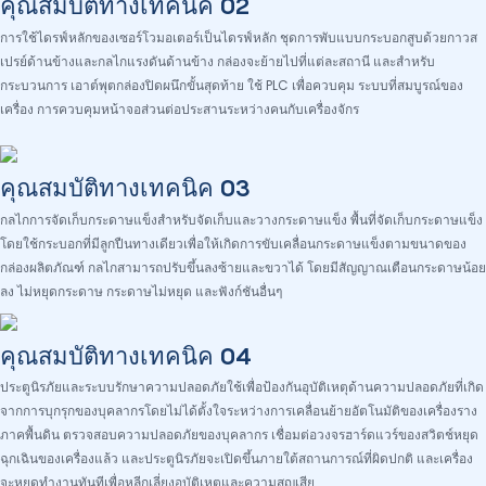
คุณสมบัติทางเทคนิค 02
การใช้ไดรฟ์หลักของเซอร์โวมอเตอร์เป็นไดรฟ์หลัก ชุดการพับแบบกระบอกสูบด้วยกาวส
เปรย์ด้านข้างและกลไกแรงดันด้านข้าง กล่องจะย้ายไปที่แต่ละสถานี และสำหรับ
กระบวนการ เอาต์พุตกล่องปิดผนึกขั้นสุดท้าย ใช้ PLC เพื่อควบคุม ระบบที่สมบูรณ์ของ
เครื่อง การควบคุมหน้าจอส่วนต่อประสานระหว่างคนกับเครื่องจักร
คุณสมบัติทางเทคนิค 03
กลไกการจัดเก็บกระดาษแข็งสำหรับจัดเก็บและวางกระดาษแข็ง พื้นที่จัดเก็บกระดาษแข็ง
โดยใช้กระบอกที่มีลูกปืนทางเดียวเพื่อให้เกิดการขับเคลื่อนกระดาษแข็งตามขนาดของ
กล่องผลิตภัณฑ์ กลไกสามารถปรับขึ้นลงซ้ายและขวาได้ โดยมีสัญญาณเตือนกระดาษน้อย
ลง ไม่หยุดกระดาษ กระดาษไม่หยุด และฟังก์ชันอื่นๆ
คุณสมบัติทางเทคนิค 04
ประตูนิรภัยและระบบรักษาความปลอดภัยใช้เพื่อป้องกันอุบัติเหตุด้านความปลอดภัยที่เกิด
จากการบุกรุกของบุคลากรโดยไม่ได้ตั้งใจระหว่างการเคลื่อนย้ายอัตโนมัติของเครื่องราง
ภาคพื้นดิน ตรวจสอบความปลอดภัยของบุคลากร เชื่อมต่อวงจรฮาร์ดแวร์ของสวิตช์หยุด
ฉุกเฉินของเครื่องแล้ว และประตูนิรภัยจะเปิดขึ้นภายใต้สถานการณ์ที่ผิดปกติ และเครื่อง
จะหยุดทำงานทันทีเพื่อหลีกเลี่ยงอุบัติเหตุและความสูญเสีย