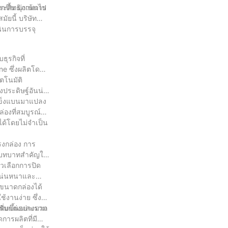
ขึ้น มุ่งเน้นไป
ประสิทธิภาพการ
ัยนี้ บริษัท
ินการบรรจุ
ุรกิจที่
e ซึ่งผลิตโดย
ตโนมัติ
่งประดิษฐ์อันน่า
ษแข็งแบนมาแปลง
่องที่สมบูรณ์
ด้โดยไม่จำเป็น
รงกล่อง การ
งมีบทบาทสำคัญใน
ัวเลือกการปิด
งแน่นหนาและ
บขนาดกล่องได้
านง่าย ซึ่งผู้
ปรับแต่งและรวม
ิ่มขึ้นอย่างมาก
ารผลิตที่มี