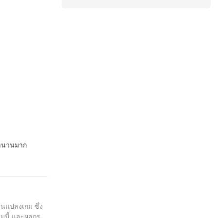
าจำนวนมาก
่ยนแปลงเกม ซึ่ง
รรมนี้ และผลกระ