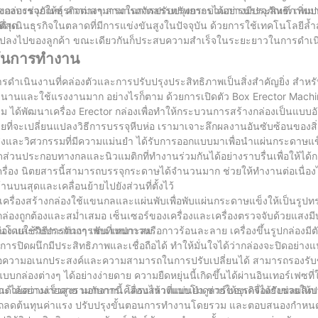
งกล่องช่วยให้ธุรกิจต่างๆ สามารถจัดสรรทรัพยากรได้อย่างมีประสิทธิภาพมาก
ภาพของบรรจุภัณฑ์ ความสามารถในการปรับปรุงกระบวนการบรรจุภัณฑ์ เพิ่ม
่สุด
ี่ดำเนินธุรกิจในตลาดที่มีการแข่งขันสูงในปัจจุบัน ด้วยการใช้เทคโนโลยีล้ำสม
ยนแปลงไปของลูกค้า ขณะเดียวกันก็ประสบความสำเร็จในระยะยาวในการดำเน
์ชันการทำงาน
ดำเนินงานที่คล่องตัวและการปรับปรุงประสิทธิภาพเป็นสิ่งสำคัญยิ่ง สำหรับธ
นานและใช้แรงงานมาก อย่างไรก็ตาม ด้วยการเปิดตัว Box Erector Machin
 ได้พัฒนาเครื่อง Erector กล่องเพื่อทำให้กระบวนการสร้างกล่องเป็นแบบอั
าหมายที่จะเปลี่ยนแปลงวิธีการบรรจุหีบห่อ เรามาเจาะลึกผลงานอันซับซ้อนของสิ
้นสูงและวิศวกรรมที่มีความแม่นยำ ได้รับการออกแบบมาเพื่อนำแผ่นกระดา
ดส่วนประกอบทางกลและนิวแมติกที่ทำงานร่วมกันได้อย่างราบรื่นเพื่อให้ได้กล
่อง นิตยสารนี้สามารถบรรจุกระดาษได้จำนวนมาก ช่วยให้ทำงานต่อเนื่องไ
ด้านบนสุดและเคลื่อนย้ายไปยังส่วนที่ตั้งไว้
ครื่องสร้างกล่องใช้แขนกลและแผ่นพับเพื่อพับแผ่นกระดาษแข็งให้เป็นรูปท
าดกล่องถูกต้องและสม่ำเสมอ เซ็นเซอร์ของเครื่องและเครื่องตรวจจับด้วยแส
อง และรับประกันการพับที่เหมาะสม
แน่นโดยใช้วิธีการต่างๆ เช่น เทปกาวหรือกาวร้อนละลาย เครื่องขึ้นรูปกล่องมีต
วนการปิดผนึกมีประสิทธิภาพและเชื่อถือได้ ทำให้มั่นใจได้ว่ากล่องจะปิดอย่า
นๆ คือความอเนกประสงค์และความสามารถในการปรับเปลี่ยนได้ สามารถรองรั
ต่างๆ ได้อย่างง่ายดาย ความยืดหยุ่นนี้เกิดขึ้นได้ผ่านอินเทอร์เฟซที่ใช้ง
าะได้อย่างง่ายดาย นอกจากนี้ โครงสร้างแบบโมดูลาร์ของเครื่องยังช่วยให้
ด้วยความเร็วสูงรวมกับการเคลื่อนไหวที่แม่นยำ ช่วยให้ธุรกิจได้รับผลผลิตเพ
มารถลดต้นทุนค่าแรง ปรับปรุงขั้นตอนการทำงานโดยรวม และตอบสนองกำหนดก