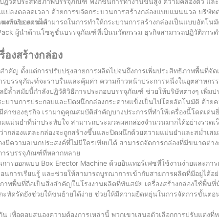
ปฏิวัติประสิทธิภาพบรรจุภัณฑ์ ฟังก์ชันการทำงานขั้นสูง ความคล่องตัว และ
ี่ยนแปลงตลอดเวลา ด้วยการขจัดกระบวนการสร้างกล่องแบบแมนนวล บริษัทต
เนินงานของตนได้
ย่างแท้จริง ความสามารถในการทำให้กระบวนการสร้างกล่องเป็นแบบอัตโนมัติ
ck ผู้นำด้านโซลูชั่นบรรจุภัณฑ์ที่เป็นนวัตกรรม ธุรกิจสามารถปฏิวัติกา
ื่องสร้างกล่อง
คัญ ตั้งแต่การปรับปรุงสายการผลิตไปจนถึงการเพิ่มประสิทธิภาพพื้นที่จัดเก
นการบรรจุภัณฑ์จะราบรื่นและคุ้มค่า ความก้าวหน้าประการหนึ่งในอุตสาหกรรม
ีล้ำสมัยนี้กำลังปฏิวัติวิธีการประกอบบรรจุภัณฑ์ ช่วยให้บริษัทต่างๆ เพิ่ม
ำให้กระบวนการประกอบและปิดผนึกกล่องกระดาษแข็งเป็นไปโดยอัตโนมัติ ด้วย
าของธุรกิจ เรามาดูคุณสมบัติสำคัญบางประการที่ทำให้เครื่องนี้โดดเด่นยิ่ง
ะความแม่นยำที่น่าประทับใจ สามารถประมวลผลกล่องจำนวนมากได้อย่างรวดเ
ได้ว่ากล่องแต่ละกล่องจะถูกสร้างขึ้นและปิดผนึกด้วยความแม่นยำและสม่ำเสม
องมีความอเนกประสงค์ที่ไม่มีใครเทียบได้ สามารถจัดการกล่องที่มีขนาดต่างก
งการบรรจุภัณฑ์ที่หลากหลาย
ในการออกแบบ Box Erector Machine ด้วยอินเทอร์เฟซที่ใช้งานง่ายและการค
้นตอนการเรียนรู้ และช่วยให้สามารถบูรณาการเข้ากับสายการผลิตที่มีอยู่ได้อย
ื้นที่ถือเป็นสิ่งสำคัญในโรงงานผลิตที่ทันสมัย เครื่องสร้างกล่องใช้พื้นที่น้
ที่กะทัดรัดยังช่วยให้ขนย้ายได้ง่าย ช่วยให้มีความยืดหยุ่นในการจัดการขั้น
งกัน เพื่อตอบสนองความต้องการเหล่านี้ พวกเขาเสนอตัวเลือกการปรับแต่งที่