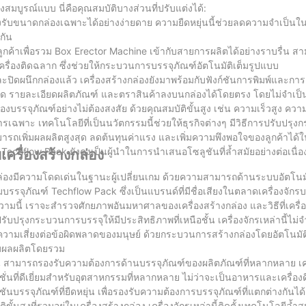
สมบูรณ์แบบ นี่คือคุณสมบัติบางส่วนที่ปรับแต่งได้:
องรับขนาดกล่องเฉพาะได้อย่างง่ายดาย ความยืดหยุ่นนี้ช่วยลดความจำเป็นใ
กัน
ลูกค้าเพื่อรวม Box Erector Machine เข้ากับสายการผลิตได้อย่างราบรื่น ส
เครื่องติดฉลาก ซึ่งช่วยให้กระบวนการบรรจุภัณฑ์อัตโนมัติเต็มรูปแบบ
ผนึกกล่องแล้ว เครื่องสร้างกล่องยังมาพร้อมกับฟังก์ชันการพิมพ์และการ
์โค้ด รายละเอียดผลิตภัณฑ์ และตราสินค้าลงบนกล่องได้โดยตรง โดยไม่จำเป็น
องบรรจุภัณฑ์อย่างไม่ต้องสงสัย ด้วยคุณสมบัติขั้นสูง เช่น ความเร็วสูง คว
าะ เทคโนโลยีที่เป็นนวัตกรรมนี้ช่วยให้ธุรกิจต่างๆ มีวิธีการปรับปรุง
ามารถเพิ่มผลผลิตสูงสุด ลดต้นทุนค่าแรง และเพิ่มความพึงพอใจของลูกค้าได้ใน
Techflow Pack ยังคงเป็นผู้นำในการนำเสนอโซลูชันที่ล้ำสมัยอย่างต่อเนื่
ครื่องสร้างกล่อง
งกล่องมีความโดดเด่นในฐานะผู้เปลี่ยนเกม ด้วยความสามารถด้านระบบอัตโนมั
บรรจุภัณฑ์ Techflow Pack ซึ่งเป็นแบรนด์ที่มีชื่อเสียงในตลาดเครื่องจักรบ
วามนี้ เราจะสำรวจศักยภาพอันมหาศาลของเครื่องสร้างกล่อง และวิธีที่เครื่อง
บปรุงกระบวนการบรรจุให้มีประสิทธิภาพที่เหนือชั้น เครื่องจักรเหล่านี้ไม่จ
มเสี่ยงต่อข้อผิดพลาดของมนุษย์ ด้วยกระบวนการสร้างกล่องโดยอัตโนมัติ 
ิ่มผลผลิตโดยรวม
 สามารถรองรับความต้องการด้านบรรจุภัณฑ์ของผลิตภัณฑ์ที่หลากหลาย เครื่
นที่ดีเยี่ยมสำหรับอุตสาหกรรมที่หลากหลาย ไม่ว่าจะเป็นอาหารและเครื่องด
นบรรจุภัณฑ์ที่ยืดหยุ่น เพื่อรองรับความต้องการบรรจุภัณฑ์ที่แตกต่างกันได
ูงที่รวมอยู่ในเครื่องสร้างกล่อง เครื่องจักรเหล่านี้ติดตั้งเทคโนโลยีล้ำ