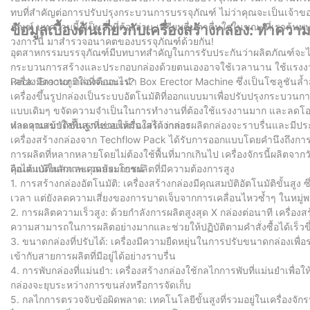
ทบที่สำคัญต่อการปรับปรุงกระบวนการบรรจุภัณฑ์ ไม่ว่าคุณจะเป็นเจ้าของ
ภัณฑ์ บทความนี้ก็เป็นสิ่งที่ต้องอ่าน เตรียมตื่นตาตื่นใจในขณะที่เราค้
ข้อมูลเบื้องต้นเกี่ยวกับเครื่องสร้างกล่อง: ทำควา
วงการนี้ มาสำรวจอนาคตของบรรจุภัณฑ์ด้วยกัน!
อุตสาหกรรมบรรจุภัณฑ์มีบทบาทสำคัญในการรับประกันว่าผลิตภัณฑ์จะได้
กระบวนการสร้างและประกอบกล่องด้วยตนเองอาจใช้เวลานาน ใช้แรงงานมา
Pack มีความภูมิใจที่จะแนะนำ Box Erector Machine ซึ่งเป็นโซลูชันล้ำส
เครื่อง Erector กล่องคืออะไร?
เครื่องขึ้นรูปกล่องเป็นระบบอัตโนมัติที่ออกแบบมาเพื่อปรับปรุงกระบ
แบบเดิมๆ ขจัดความจำเป็นในการทำงานที่ต้องใช้แรงงานมาก และลดโอกาสท
และคุณสมบัติขั้นสูงที่ช่วยให้มั่นใจได้ว่าการผลิตกล่องจะราบรื่นและมีป
ทำความเข้าใจพื้นฐานของเครื่องสร้างกล่อง
เครื่องสร้างกล่องจาก Techflow Pack ได้รับการออกแบบโดยคำนึงถึงการใช้ง
การผลิตที่หลากหลายโดยไม่ต้องใช้พื้นที่มากเกินไป เครื่องจักรนี้ผลิต
ถือได้ แม้ในสภาพแวดล้อมการผลิตที่มีความต้องการสูง
คุณสมบัติหลักและคุณประโยชน์
1. การสร้างกล่องอัตโนมัติ: เครื่องสร้างกล่องมีคุณสมบัติอัตโนมัติขั้
เวลา แต่ยังลดความเสี่ยงของการบาดเจ็บจากการเคลื่อนไหวซ้ำๆ ในหมู่พ
2. การผลิตความเร็วสูง: ด้วยกำลังการผลิตสูงสุด X กล่องต่อนาที เครื่อง
ความสามารถในการผลิตอย่างมากและช่วยให้ปฏิบัติตามคำสั่งซื้อได้เร็วขึ
3. ขนาดกล่องที่ปรับได้: เครื่องมีความยืดหยุ่นในการปรับขนาดกล่องเ
เข้ากับสายการผลิตที่มีอยู่ได้อย่างราบรื่น
4. การพับกล่องที่แม่นยำ: เครื่องสร้างกล่องใช้กลไกการพับที่แม่นยำเพื่อ
กล่องจะยุบระหว่างการขนส่งหรือการจัดเก็บ
5. กลไกการตรวจจับข้อผิดพลาด: เทคโนโลยีขั้นสูงที่รวมอยู่ในเครื่องจัก