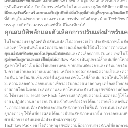
ความต้องการสูงได้อย่างง่ายดาย
เครื่อง Erector กล่องของ Techflow Pack เป็นผู้นำระดับแนวหน้าในการ
ธุรกิจมีความได้เปรียบในการแข่งขันในโลกของบรรจุภัณฑ์ที่มีการเปล
เพิ่มประสิทธิภาพโดยรวมและมุ่งเน้นไปที่แง่มุมที่สำคัญอื่นๆ ของการดำ
โดยสรุป เครื่องสร้างกล่องเป็นผู้เปลี่ยนเกมในอุตสาหกรรมบรรจุภัณฑ์อ
ที่สำคัญในแง่ของเวลา แรงงาน และการประหยัดต้นทุน ด้วย Techflow Pa
บรรลุประสิทธิภาพบรรจุภัณฑ์ที่ไม่มีใครเทียบได้
คุณสมบัติหลักและตัวเลือกการปรับแต่งสำหรับเคร
ในโลกของบรรจุภัณฑ์ที่เปลี่ยนแปลงไปอย่างรวดเร็ว ประสิทธิภาพเป็นสิ่งสำ
แสวงหาโซลูชันที่เป็นนวัตกรรมอย่างต่อเนื่องเพื่อให้มั่นใจว่าการดำเนิ
ตัวเครื่องสร้างกล่อง ด้วยคุณสมบัติหลักและตัวเลือกการปรับแต่ง เทคโนโลย
คุณสมบัติที่สำคัญของเครื่องสร้างกล่อง
สูงสุดและลดต้นทุนค่าโสหุ้ยได้
เครื่องขึ้นรูปกล่อง ผลิตโดย Techflow Pack เป็นอุปกรณ์ล้ำสมัยที่ท
สูง ทำให้ไม่จำเป็นต้องใช้แรงงานคน ช่วยประหยัดเวลาและทรัพยากรอันมีค่
1. ความเร็วและความแม่นยำสูง: เครื่อง Erector กล่องมีความเร็วแล
อันสั้น มาพร้อมกับเซ็นเซอร์ขั้นสูงและเทคโนโลยีล้ำสมัย ช่วยให้มั่นใจ
2. ความคล่องตัว: ออกแบบมาเพื่อรองรับกล่องขนาดต่างๆ เครื่องสร้างกล่
ง่ายดายโดยไม่ลดประสิทธิภาพลง ทำให้เหมาะสำหรับธุรกิจที่มีความต้อ
3. ใช้งานง่าย: Techflow Pack ให้ความสำคัญกับความเป็นมิตรต่อผู้ใช้
ง่าย ผู้ปฏิบัติงานสามารถปรับตัวเข้ากับเครื่องจักรได้อย่างรวดเร็ว ลดขั
4. การออกแบบที่กะทัดรัดและประสิทธิภาพการใช้พื้นที่: การเพิ่มประสิทธิภาพพ
ธุรกิจต่างๆ ใช้พื้นที่การผลิตได้อย่างมีประสิทธิภาพมากขึ้น การออกแบบ
ตัวเลือกการปรับแต่งเพื่อประสิทธิภาพสูงสุด
Techflow Pack เข้าใจดีว่าทุกธุรกิจมีความต้องการบรรจุภัณฑ์ที่แตกต่า