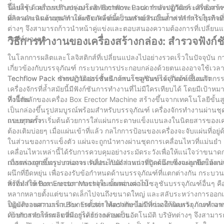
นี้ไปใช้ ด้วยการปรับปรุงประสิทธิภาพกระบวนการบรรจุภัณฑ์ เครื่องสร้า
โดยสรุป เครื่องสร้างกล่องโดย Techflow Pack กำลังปฏิวัติประสิทธิ
ที่การดำเนินงานหลัก และขับเคลื่อนความสามารถในการทำกำไรในท้ายที
ผลิต และลดต้นทุน ทำให้ผลิตภัณฑ์นี้เป็นทรัพย์สินอันล้ำค่าสำหรับธุรกิจท
ต่างๆ จึงสามารถก้าวนำหน้าคู่แข่งและตอบสนองความต้องการที่เปลี่
ภัณฑ์ของตน
วิธีการทำงานของเครื่องสร้างกล่อง: สำรวจฟังก
ในโลกการผลิตและโลจิสติกส์ที่เปลี่ยนแปลงไปอย่างรวดเร็วในปัจจุบัน การ
เกี่ยวข้องกับบรรจุภัณฑ์ กระบวนการประกอบกล่องด้วยตนเองอาจใช้เวลา
Techflow Pack การปฏิวัติประสิทธิภาพบรรจุภัณฑ์ได้เริ่มต้นขึ้นแล้ว
Techflow Pack ซัพพลายเออร์ชั้นนำด้านโซลูชันบรรจุภัณฑ์เชิงนวัตกรรม
เครื่องจักรที่ล้ำสมัยนี้มีฟังก์ชันการทำงานที่ไม่มีใครเทียบได้ โดยมีเป้
ทึ่งนี้กัน
หัวใจหลักของเครื่อง Box Erector Machine สร้างขึ้นจากเทคโนโลยีขั
เป็นกล่องขึ้นรูปสมบูรณ์พร้อมสำหรับบรรจุภัณฑ์ เครื่องจักรทำงานผ่านชุ
แบบทุกครั้ง
กระบวนการเริ่มต้นด้วยการใส่แผ่นกระดาษแข็งแบนลงในนิตยสารของเครื
ต้องเติมบ่อยๆ เมื่อแผ่นเข้าที่แล้ว กลไกการป้อนของเครื่องจะจับแผ่นที่อยู่
ในส่วนของการแข็งตัว แผ่นจะถูกนำทางผ่านชุดการเคลื่อนไหวที่แม่นยำ เ
เคลื่อนไหวเหล่านี้ได้รับการควบคุมอย่างระมัดระวังเพื่อให้แน่ใจว่าขน
การตรวจสอบกระบวนการ รับประกันตำแหน่งที่ถูกต้องของแผ่นพับของกล่
เมื่อกล่องถูกขึ้นรูป กล่องจะเคลื่อนไปยังส่วนการปิดผนึก ซึ่งจะถูกยึดให้
ผนึกที่ยืดหยุ่น เพื่อรองรับข้อกำหนดด้านบรรจุภัณฑ์ที่แตกต่างกัน กระบ
พร้อมสำหรับกระบวนการบรรจุในขั้นตอนต่อไป
สิ่งที่ทำให้ Box Erector Machine แตกต่างจากโซลูชันบรรจุภัณฑ์อื่
หลากหลายตั้งแต่ขนาดเล็กไปจนถึงขนาดใหญ่ และสลับระหว่างการออกแบบกล่อง
ปฏิบัติงานสามารถปรับการตั้งค่าให้ตรงกับข้อกำหนดด้านบรรจุภัณฑ์เฉพ
ในแง่ของความเร็ว Box Erector Machine ไม่มีที่ว่างให้ผิดหวัง การทำงาน
เข้ากับสายการผลิตที่มีอยู่ได้อย่างง่ายดาย
ด้วยการทำให้กระบวนการสร้างกล่องเป็นอัตโนมัติ บริษัทต่างๆ จึงสา