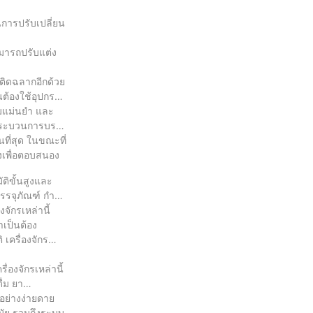
นการปรับเปลี่ยน
ามารถปรับแต่ง
ติดฉลากอีกด้วย
ต้องใช้อุปกรณ์
ามแม่นยำ และ
กระบวนการบรรจุ
ที่สุด ในขณะที่
องเพื่อตอบสนอง
ติขั้นสูงและ
รรจุภัณฑ์ กำลัง
จักรเหล่านี้
ำเป็นต้อง
เครื่องจักร
องจักรเหล่านี้
ื่ม ยา
้อย่างง่ายดาย
สมัย รวมถึงระบบ