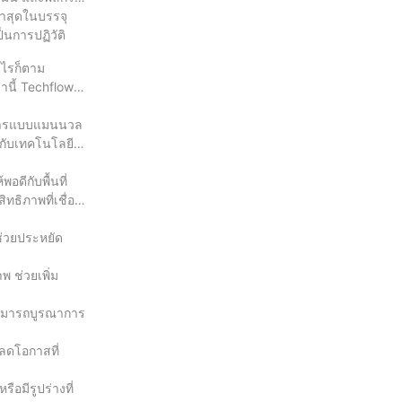
่าสุดในบรรจุ
็นการปฏิวัติ
งไรก็ตาม
นี้ Techflow
ธีการแบบแมนนวล
มกับเทคโนโลยี
ดีกับพื้นที่
ธิภาพที่เชื่อ
ช่วยประหยัด
พ ช่วยเพิ่ม
้สามารถบูรณาการ
ยลดโอกาสที่
อมีรูปร่างที่