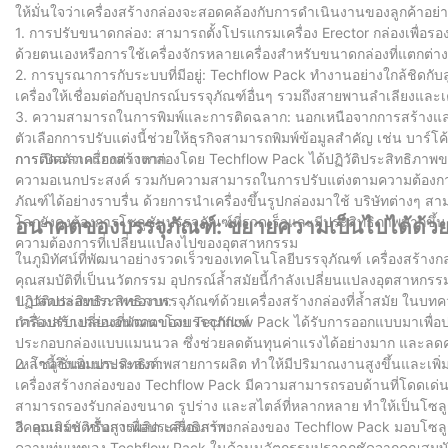
ให้มั่นใจว่าเครื่องสร้างกล่องจะสอดคล้องกับการดำเนินงานของลูกค้าอย่าง
1. การปรับขนาดกล่อง: สามารถตั้งโปรแกรมเครื่อง Erector กล่องเพื่อร
ด้วยตนเองหรือการใช้เครื่องจักรหลายเครื่องสำหรับขนาดกล่องที่แตกต่าง
2. การบูรณาการกับระบบที่มีอยู่: Techflow Pack ทำงานอย่างใกล้ชิดกับ
เครื่องให้เชื่อมต่อกับอุปกรณ์บรรจุภัณฑ์อื่นๆ รวมถึงสายพานลำเลียงและ
3. ความสามารถในการพิมพ์และการติดฉลาก: นอกเหนือจากการสร้างและปิด
ตัวเลือกการปรับแต่งนี้ช่วยให้ธุรกิจสามารถพิมพ์ข้อมูลสำคัญ เช่น บาร
การติดฉลากแยกต่างหาก
การเปิดตัวเครื่องสร้างกล่องโดย Techflow Pack ได้ปฏิวัติประสิทธิภาพข
ความอเนกประสงค์ รวมกับความสามารถในการปรับแต่งตามความต้องการเฉพ
ภัณฑ์ได้อย่างราบรื่น ด้วยการนำเครื่องขึ้นรูปกล่องมาใช้ บริษัทต่างๆ ส
โลกยังคงต้องการโซลูชันบรรจุภัณฑ์ที่รวดเร็วและมีประสิทธิภาพมากขึ้น 
อนาคตของบรรจุภัณฑ์: ขยายความเป็นไปได้ด้วยเ
ความต้องการที่เปลี่ยนแปลงไปของอุตสาหกรรม
ในภูมิทัศน์ที่พัฒนาอย่างรวดเร็วของเทคโนโลยีบรรจุภัณฑ์ เครื่องสร้า
คุณสมบัติที่เป็นนวัตกรรม อุปกรณ์ล้ำสมัยนี้กำลังเปลี่ยนแปลงอุตสาหกรรม
ปฏิวัติประสิทธิภาพของบรรจุภัณฑ์ด้วยเครื่องสร้างกล่องที่ล้ำสมัย ในบทค
1. ปลดปล่อยประสิทธิภาพ:
กำลังปรับเปลี่ยนอนาคตของบรรจุภัณฑ์
เครื่องสร้างกล่องที่พัฒนาโดย Techflow Pack ได้รับการออกแบบมาเพื่อปรั
ประกอบกล่องแบบแมนนวล ซึ่งช่วยลดต้นทุนค่าแรงได้อย่างมาก และลดควา
เหล่านี้จึงเพิ่มประสิทธิภาพสายการผลิต ทำให้มีปริมาณงานสูงขึ้นและเพ
2. โซลูชั่นอเนกประสงค์:
เครื่องสร้างกล่องของ Techflow Pack มีความสามารถรอบด้านที่โดดเด่น
สามารถรองรับกล่องขนาด รูปร่าง และสไตล์ที่หลากหลาย ทำให้เป็นโซลูชั่
อีคอมเมิร์ซ หรือการผลิต เครื่องสร้างกล่องของ Techflow Pack มอบโซลูชั
3. คุณสมบัติขั้นสูงเพื่อประสิทธิภาพ:
ความทุ่มเทของ Techflow Pack ในด้านนวัตกรรมปรากฏชัดจากคุณสมบัติขั้นส