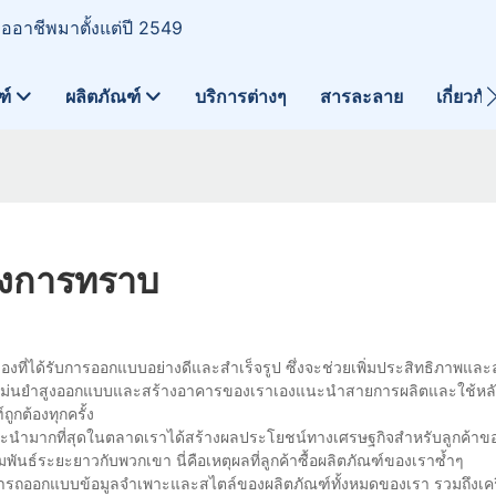
มืออาชีพมาตั้งแต่ปี 2549
ฑ์
ผลิตภัณฑ์
บริการต่างๆ
สารละลาย
เกี่ยวกั
้องการทราบ
ี่ได้รับการออกแบบอย่างดีและสำเร็จรูป ซึ่งจะช่วยเพิ่มประสิทธิภาพและ
ความแม่นยำสูงออกแบบและสร้างอาคารของเราเองแนะนำสายการผลิตและใช้หลัก
ูกต้องทุกครั้ง
แนะนำมากที่สุดในตลาดเราได้สร้างผลประโยชน์ทางเศรษฐกิจสำหรับลูกค้าข
นธ์ระยะยาวกับพวกเขา นี่คือเหตุผลที่ลูกค้าซื้อผลิตภัณฑ์ของเราซ้ำๆ
รถออกแบบข้อมูลจำเพาะและสไตล์ของผลิตภัณฑ์ทั้งหมดของเรา รวมถึงเครื