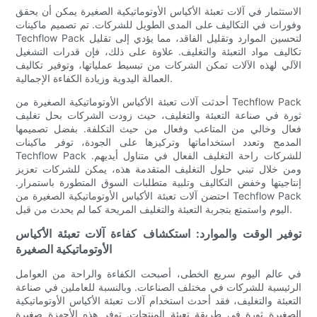
الاستثمار في آلات تعبئة الأكياس الأوتوماتيكية الصغيرة يمكن أن يحقق
وفورات في التكاليف على المدى الطويل للشركات. تم تصميم ماكينات
Techflow Pack لتحسين الموارد وتقليل الفاقد، مما يؤدي إلى تقليل
تكاليف مواد التعبئة والتغليف. علاوة على ذلك، فإن قدرات التشغيل
الآلي لهذه الآلات تمكن الشركات من تبسيط عملياتها، وتوفير تكاليف
العمالة اليدوية وزيادة الكفاءة الإجمالية.
أحدثت آلات تعبئة الأكياس الأوتوماتيكية الصغيرة من Techflow Pack
ثورة في صناعة التعبئة والتغليف، حيث زودت الشركات بحل تغليف
فعال وخالي من المتاعب وفعال من حيث التكلفة. بفضل تصميمها
المدمج وتعدد استخداماتها وتركيزها على الجودة، توفر ماكينات
Techflow Pack للشركات راحة التغليف الفعال في متناول أيديهم.
ومن خلال تبني حلول التغليف المتقدمة هذه، يمكن للشركات تعزيز
إنتاجيتها وخفض التكاليف وتلبية متطلبات السوق المتطورة باستمرار.
احتضن آلات تعبئة الأكياس الأوتوماتيكية الصغيرة من Techflow Pack
اليوم واستمتع بتجربة التعبئة والتغليف المريحة كما لم يحدث من قبل.
توفير الوقت والموارد: استكشاف كفاءة آلات تعبئة الأكياس
الأوتوماتيكية الصغيرة
في عالم اليوم سريع الخطى، أصبحت الكفاءة والراحة من العوامل
الرئيسية للشركات في مختلف الصناعات. وبالنسبة للعاملين في صناعة
التعبئة والتغليف، فقد أحدث استخدام آلات تعبئة الأكياس الأوتوماتيكية
الصغيرة ثورة في طريقة تعبئة المنتجات. توفر هذه الأجهزة صغيرة