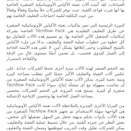
الصناعات. لقد أثبتت آلات تعبئة الأكياس الأوتوماتيكية الصغيرة الخاصة
بها أنها غيرت قواعد اللعبة، حيث توفر للشركات حلاً مناسبًا وفعالًا وفعالاً
من حيث التكلفة لتلبية احتياجات التغليف الخاصة بهم.
الميزة الرئيسية التي تميز ماكينات تعبئة الأكياس الأوتوماتيكية الصغيرة
الخاصة بشركة Techflow Pack عن طرق التغليف التقليدية هي
إمكانيات التشغيل الآلي الخاصة بها. تم تصميم هذه الآلات للتعامل مع
كل خطوة من خطوات عملية التعبئة والتغليف، بدءًا من ملء الأكياس
بالمنتج المطلوب وحتى إغلاقها بشكل آمن. لا تلغي هذه الأتمتة الحاجة
إلى العمل اليدوي فحسب، بل تضمن أيضًا مستوى عالٍ من الدقة
والكفاءة باستمرار.
يعد الحجم الصغير لهذه الآلات ميزة أخرى تجدها الشركات جذابة. على
عكس آلات التعبئة والتغليف الأكبر حجمًا التي تتطلب مساحة كبيرة
وبنية تحتية كبيرة، يمكن لآلات تعبئة الأكياس الأوتوماتيكية الصغيرة من
Techflow Pack أن تتناسب بسهولة مع أي منشأة إنتاج، سواء كانت
صغيرة أو كبيرة. تسمح هذه المرونة في الحجم للشركات بتحسين
مساحة العمل الخاصة بها وتحسين الإنتاجية الإجمالية.
من المزايا الأخرى الجديرة بالملاحظة لآلات تعبئة الأكياس الأوتوماتيكية
الصغيرة من Techflow Pack هي الواجهة سهلة الاستخدام. تم تجهيز
هذه الآلات بأدوات تحكم بديهية تجعل من السهل تشغيلها لأي شخص،
بغض النظر عن خبرته الفنية. من خلال تبسيط عملية التعبئة والتغليف،
يمكن للشركات تقليل وقت التدريب لموظفيها وضمان التعبئة والتغليف