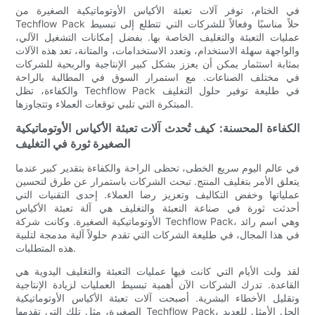
في الختام، توفر آلات تعبئة الأكياس الأوتوماتيكية الصغيرة من
Techflow Pack حلاً مناسبًا وفعالاً للشركات التي تتطلع إلى تبسيط
عمليات التعبئة والتغليف الخاصة بها. بفضل إمكانات التشغيل الآلي،
والواجهة سهلة الاستخدام، وتعدد الاستخدامات، والمتانة، تعد هذه الآلات
بمثابة استثمار يمكن أن يعزز بشكل كبير الإنتاجية والربحية للشركات
في مختلف الصناعات. مع استمرار السوق في المطالبة بالراحة
والكفاءة، تظل Techflow Pack في طليعة توفير حلول التغليف
المبتكرة التي تلبي توقعات العملاء وتتجاوزها.
الكفاءة المحسنة: كيف تُحدث آلات تعبئة الأكياس الأوتوماتيكية
الصغيرة ثورة في التغليف
في عالم اليوم سريع الخطى، تحظى الراحة والكفاءة بتقدير كبير عندما
يتعلق الأمر بتغليف المنتج. تبحث الشركات باستمرار عن طرق لتحسين
عملياتها وخفض التكاليف وتعزيز رضا العملاء. إحدى التقنيات التي
أحدثت ثورة في صناعة التعبئة والتغليف هي آلة تعبئة الأكياس
الأوتوماتيكية الصغيرة. وكانت شركة Techflow Pack، وهي اسم رائد
في هذا المجال، في طليعة الشركات التي تقدم حلولاً آلية مدمجة لتلبية
هذه المتطلبات.
لقد ولت الأيام التي كانت فيها عمليات التعبئة والتغليف اليدوية هي
القاعدة. تدرك الشركات الآن أهمية تبسيط العمليات لزيادة الإنتاجية
وتقليل الأخطاء البشرية. أصبحت آلات تعبئة الأكياس الأوتوماتيكية
الصغيرة، مثل تلك التي تقدمها Techflow Pack، الحل الأمثل للعديد