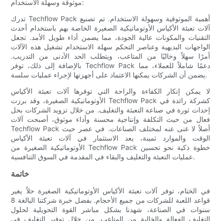
موثوقة وسهلة الاستخدام:
تدرك Techflow Pack أهمية الموثوقية وسهولة الاستخدام. تم تصنيع
آلات تعبئة الأكياس الأوتوماتيكية الصغيرة الخاصة بهم باستخدام أحدث
التقنيات والمكونات عالية الجودة، مما يضمن أداء طويل الأمد. تجعل
الواجهات البديهية وعناصر التحكم سهلة الاستخدام تشغيل هذه الآلات
أمرًا سهلاً وخاليًا من المتاعب، ويتطلب الحد الأدنى من التدريب.
بالإضافة إلى ذلك، توفر Techflow Pack دعمًا شاملاً للعملاء، مما
يضمن أن الشركات يمكنها الاعتماد على أجهزتها لإجراء عمليات سلسة.
لا يمكن إنكار الكفاءة والراحة التي توفرها آلات تعبئة الأكياس
الأوتوماتيكية الصغيرة، وقد برزت Techflow Pack كشركة رائدة في
إحداث ثورة في صناعة التعبئة والتغليف. من خلال تزويد الشركات بحل
فعال من حيث التكلفة وإنتاجية محسنة وأداء موثوق، أصبحت آلات
Techflow Pack أصلاً لا غنى عنه لمختلف الصناعات. في عصر حيث
الوقت والموارد ثمينة، يعد الاستثمار في آلات تعبئة الأكياس
الأوتوماتيكية الصغيرة من Techflow Pack خطوة ذكية نحو تحسين
عمليات التعبئة والتغليف والبقاء في المقدمة في السوق التنافسية.
خاتمة
في الختام، توفر آلات تعبئة الأكياس الأوتوماتيكية الصغيرة حلاً يغير
قواعد اللعبة للشركات من جميع الأحجام. بفضل خبرة شركتنا البالغة 8
سنوات في الصناعة، شهدنا بشكل مباشر القوة التحويلية لحلول
التغليف الفعالة والخالية من المتاعب. من خلال توفير التغليف في