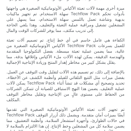
ميزة أخرى مهمة لآلات تعبئة الأكياس الأوتوماتيكية الصغيرة هي واجهتها
سهلة الاستخدام. تم تجهيز ماكينات Techflow Pack بأدوات تحكم
بديهية وشاشة تعمل باللمس سهلة الاستخدام، مما يسهل على
المشغلين تشغيل ومراقبة عملية التعبئة والتغليف. وهذا يلغي الحاجة
إلى تدريب مكثف، مما يوفر للشركات الوقت والمال.
الكفاءة هي عامل حاسم في أي خط إنتاج. تم تصميم آلات تعبئة
الأكياس الأوتوماتيكية الصغيرة من Techflow Pack للعمل بسرعات
عالية، مما يضمن عملية تعبئة مبسطة. بفضل التكنولوجيا المتقدمة
والهندسة الدقيقة، يمكن لهذه الآلات ملء الأكياس وإغلاقها بدقة، مما
يقلل بشكل كبير من مخاطر إهدار المنتج وزيادة الإنتاجية الإجمالية.
بالإضافة إلى ذلك، تم تصميم هذه الآلات لتقليل وقت التوقف عن العمل.
بفضل ميزات مثل التتبع التلقائي للفيلم وأنظمة الكشف عن الأخطاء،
يمكن لآلات Techflow Pack تحديد وتصحيح أي مشكلات قد تنشأ أثناء
عملية التغليف. يضمن هذا النهج الاستباقي للصيانة أن تتمكن الشركات
من الحفاظ على مستوى عالٍ من الإنتاجية وتقليل مخاطر التوقف
المكلف.
تم تجهيز آلات تعبئة الأكياس الأوتوماتيكية الصغيرة التي تقدمها
Techflow Pack أيضًا بميزات أمان متقدمة. ويشمل ذلك أزرار التوقف
في حالات الطوارئ، وأجهزة استشعار السلامة، وأنظمة التعشيق، مما
يضمن سلامة كل من المشغلين وخط الإنتاج. إن هذا الالتزام بالسلامة لا