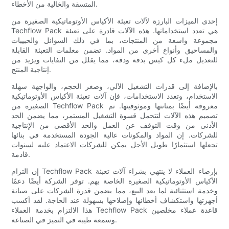
المتسقة والخالية من الأخطاء.
إحدى الميزات البارزة لآلات تعبئة الأكياس الأوتوماتيكية الصغيرة من
Techflow Pack هي تعدد استخداماتها. هذه الآلات قادرة على تعبئة
مجموعة واسعة من المنتجات، بما في ذلك السوائل والحبيبات
والمساحيق وأنواع أخرى من المواد. تضمن معلمات التعبئة القابلة
للتعديل ملء كل كيس بدقة ودقة، مما يقلل من النفايات ويزيد من
إنتاجية المنتج.
بالإضافة إلى قدرات التشغيل الآلي، وصغر الحجم، والواجهة سهلة
الاستخدام، وتعدد الاستخدامات، فإن آلات تعبئة الأكياس الأوتوماتيكية
الصغيرة من Techflow Pack معروفة أيضًا بمتانتها وموثوقيتها. تم
تصميم هذه الآلات لتتحمل قسوة التشغيل المستمر، مما يضمن الحد
الأدنى من وقت التوقف عن العمل والحد الأقصى من الإنتاجية
للشركات. إن المواد والمكونات عالية الجودة المستخدمة في بنائها
تجعلها استثمارًا طويل الأجل يمكن للشركات الاعتماد عليه لسنوات
قادمة.
إن التزام Techflow Pack بإرضاء العملاء لا ينتهي بشراء آلات تعبئة
الأكياس الأوتوماتيكية الصغيرة الخاصة بهم. توفر الشركة أيضًا دعمًا
وخدمة استثنائية لما بعد البيع، مما يضمن قدرة الشركات على صيانة
أجهزتها واستكشاف أخطائها وإصلاحها بسهولة عند الحاجة. لقد أكسب
هذا الالتزام بخدمة العملاء Techflow Pack قاعدة عملاء مخلصين
وسمعة طيبة في التميز في الصناعة.