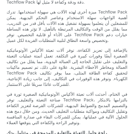
Techflow Pack دقة ودقة وكفاءة لا مثيل لها.
ميزة أخرى لهذه الآلات هي سهولة استخدامها. تدرك Techflow Pack
أهمية الواجهات سهلة الاستخدام وعناصر التحكم البديهية. يمكن
للمشغلين أن يتعلموا بسهولة تشغيل هذه الآلات بأقل قدر من التدريب،
مما يقلل من الوقت والتكاليف المرتبطة بالتأهيل. لا تؤثر هذه البساطة
على الأداء أو قابلية التخصيص. توفر Techflow Pack خيارات دعم
وتخصيص واسعة النطاق لتلبية المتطلبات الفريدة لكل عميل.
بالإضافة إلى تعزيز الكفاءة، توفر آلات تعبئة الأكياس الأوتوماتيكية
الصغيرة أيضًا وفورات كبيرة في التكلفة. تعمل أتمتة عمليات التعبئة
والتغليف على تقليل الحاجة إلى العمالة اليدوية، مما يقلل من تكاليف
العمالة ومخاطر الأخطاء البشرية. علاوة على ذلك، تم تصميم ماكينات
Techflow Pack لتحقيق كفاءة الطاقة المثلى، مما يوفر تكاليف
الكهرباء. وتوفر هذه الوفورات في التكاليف، إلى جانب زيادة الإنتاجية،
للشركات عائدًا سريعًا على الاستثمار.
في الختام، أحدثت آلات تعبئة الأكياس الأوتوماتيكية الصغيرة ثورة في
صناعة التعبئة والتغليف. توفر Techflow Pack، بالتزامها بالابتكار
والتصميم المدمج والضوابط البديهية، للشركات الفرصة لتعزيز الكفاءة
وتقليل التكاليف ومواكبة متطلبات التغليف الحديث. ومن خلال دمج هذه
الحلول الآلية في عملياتها، يمكن للشركات البقاء في صدارة المنافسة
وتوفير الراحة والكفاءة التي يتوقعها العملاء.
راحة حلول التعبئة والتغليف المدمجة في متناول يدك