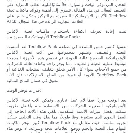
الحجم، التي توفر الوقت والموارد، حلاً مثاليًا لتلبية الطلب المتزايد على
التغليف الفعال. في هذه المقالة، نتطرق إلى أهمية وفوائد ماكينات تعبئة
الأكياس الأوتوماتيكية الصغيرة، مع التركيز بشكل خاص على Techflow
Pack، العلامة التجارية الرائدة في هذا المجال.
تمت إعادة تعريف الكفاءة باستخدام ماكينات تعبئة الأكياس
الأوتوماتيكية الصغيرة من Techflow Pack:
لقد أسست Techflow Pack نفسها كاسم حسن السمعة في صناعة
التعبئة والتغليف، وتشتهر بمجموعتها من آلات تعبئة الأكياس
الأوتوماتيكية الصغيرة عالية الجودة. تم تصميم هذه الأجهزة المدمجة
لتبسيط عملية التعبئة والتغليف، مما يوفر راحة وكفاءة هائلة للشركات
من جميع الأحجام. سواء كان الأمر يتعلق بتغليف المنتجات الغذائية أو
الأدوية أو غيرها من السلع الاستهلاكية، فإن آلات Techflow Pack
تتفوق في ضمان النتائج المثالية.
قدرات توفير الوقت:
يعد الوقت موردًا قيمًا لأي عمل تجاري، وتمكن آلات تعبئة الأكياس
الأوتوماتيكية الصغيرة الشركات من الاستفادة منه بأفضل طريقة
ممكنة. بفضل ميزات الأتمتة المتقدمة، تلغي هذه الآلات الحاجة إلى
العمل اليدوي الذي يستغرق وقتًا طويلاً، مما يقلل وقت التغليف بشكل
كبير. توفر ماكينات Techflow Pack تجربة سلسة، حيث تتعامل مع
المهام مثل التعبئة والختم ووضع العلامات بدقة وسرعة. لا توفر هذه