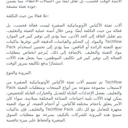
الأتمتة الوقت فحسب، بل تقلل أيضًا من احتمالات الأخطاء، مما يضمن
جودة تعبئة متسقة.
حلا فعالا من حيث التكلفة:
آلات تعبئة الأكياس الأوتوماتيكية الصغيرة ليست فعالة فحسب، بل
فعالة من حيث التكلفة أيضًا. ومن خلال أتمتة عملية التعبئة والتغليف،
يتم تقليل الفاقد إلى الحد الأدنى، مما يؤدي إلى توفير كبير في الموارد
والمواد. إن التحكم والقياسات الدقيقة التي توفرها ماكينات Techflow
Pack تمنع التعبئة الزائدة أو الناقص، مما يؤدي إلى تحسين استخدام
مواد التعبئة والتغليف. بالإضافة إلى ذلك، يُترجم انخفاض متطلبات
العمالة إلى توفير كبير في تكاليف الموظفين، مما يجعل هذه الآلات
استثمارًا يدفع تكاليفه بمرور الوقت.
المرونة والتنوع:
تم تصميم آلات تعبئة الأكياس الأوتوماتيكية الصغيرة من Techflow
Pack لاستيعاب مجموعة متنوعة من أنواع المنتجات ومتطلبات التعبئة
والتغليف. بفضل الإعدادات القابلة للتعديل والخيارات القابلة للتخصيص،
يمكن لهذه الآلات تلبية احتياجات الصناعة المختلفة بسلاسة. سواء كان
الأمر يتعلق بأحجام مختلفة للأكياس، أو أحجام التعبئة، أو مواد التعبئة
والتغليف، فإن ماكينات Techflow Pack مجهزة للتعامل مع كل ذلك.
تسمح هذه المرونة للشركات بالتكيف بسرعة مع متطلبات السوق
المتغيرة والحفاظ على ميزة تنافسية.