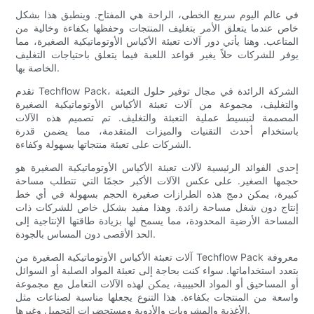
في عالم اليوم سريع الخطى، الراحة هي المفتاح. وينطبق هذا بشكل
خاص عندما يتعلق الأمر بتغليف المنتجات وحفظها بكفاءة وخالية من
المتاعب. وهنا يأتي دور آلات تعبئة الأكياس الأوتوماتيكية الصغيرة، مما
يوفر للشركات حلاً يغير قواعد اللعبة فيما يتعلق باحتياجات التغليف
الخاصة بها.
تقدم Techflow Pack، الشركة الرائدة في مجال توفير حلول التعبئة
والتغليف، مجموعة من آلات تعبئة الأكياس الأوتوماتيكية الصغيرة
المصممة لتبسيط عملية التعبئة والتغليف. تم تصميم هذه الآلات
باستخدام أحدث التقنيات والميزات المتقدمة، مما يضمن قدرة
الشركات على تعبئة منتجاتها بسهولة وكفاءة.
إحدى الفوائد الرئيسية لآلات تعبئة الأكياس الأوتوماتيكية الصغيرة هو
حجمها الصغير. على عكس الآلات الأكبر حجمًا التي تتطلب مساحة
كبيرة، يمكن دمج هذه الطرازات صغيرة الحجم بسهولة في أي خط
إنتاج دون شغل مساحة زائدة. وهذا مفيد بشكل خاص للشركات ذات
المساحة الأرضية المحدودة، مما يسمح لها بزيادة طاقتها الإنتاجية إلى
الحد الأقصى دون المساس بالجودة.
آلات تعبئة الأكياس الأوتوماتيكية الصغيرة من Techflow Pack معروفة
بتعدد استخداماتها. سواء كنت بحاجة إلى تعبئة المواد الصلبة أو السوائل
أو المساحيق أو المواد الحبيبية، يمكن لهذه الآلات التعامل مع مجموعة
واسعة من المنتجات بكفاءة. هذا التنوع يجعلها مناسبة لصناعات مثل
الأغذية والمشروبات والأدوية ومستحضرات التجميل وغيرها.