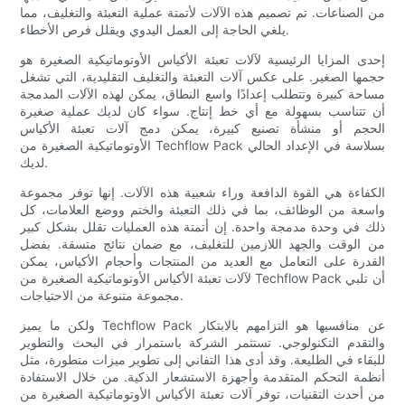
من الصناعات. تم تصميم هذه الآلات لأتمتة عملية التعبئة والتغليف، مما
يلغي الحاجة إلى العمل اليدوي ويقلل فرص الأخطاء.
إحدى المزايا الرئيسية لآلات تعبئة الأكياس الأوتوماتيكية الصغيرة هو
حجمها الصغير. على عكس آلات التعبئة والتغليف التقليدية، التي تشغل
مساحة كبيرة وتتطلب إعدادًا واسع النطاق، يمكن لهذه الآلات المدمجة
أن تتناسب بسهولة مع أي خط إنتاج. سواء كان لديك عملية صغيرة
الحجم أو منشأة تصنيع كبيرة، يمكن دمج آلات تعبئة الأكياس
الأوتوماتيكية الصغيرة من Techflow Pack بسلاسة في الإعداد الحالي
لديك.
الكفاءة هي القوة الدافعة وراء شعبية هذه الآلات. إنها توفر مجموعة
واسعة من الوظائف، بما في ذلك التعبئة والختم ووضع العلامات، كل
ذلك في وحدة مدمجة واحدة. إن أتمتة هذه العمليات تقلل بشكل كبير
من الوقت والجهد اللازمين للتغليف، مع ضمان نتائج متسقة. بفضل
القدرة على التعامل مع العديد من المنتجات وأحجام الأكياس، يمكن
لآلات تعبئة الأكياس الأوتوماتيكية الصغيرة من Techflow Pack أن تلبي
مجموعة متنوعة من الاحتياجات.
ولكن ما يميز Techflow Pack عن منافسيها هو التزامهم بالابتكار
والتقدم التكنولوجي. تستثمر الشركة باستمرار في البحث والتطوير
للبقاء في الطليعة. وقد أدى هذا التفاني إلى تطوير ميزات متطورة، مثل
أنظمة التحكم المتقدمة وأجهزة الاستشعار الذكية. من خلال الاستفادة
من أحدث التقنيات، توفر آلات تعبئة الأكياس الأوتوماتيكية الصغيرة من