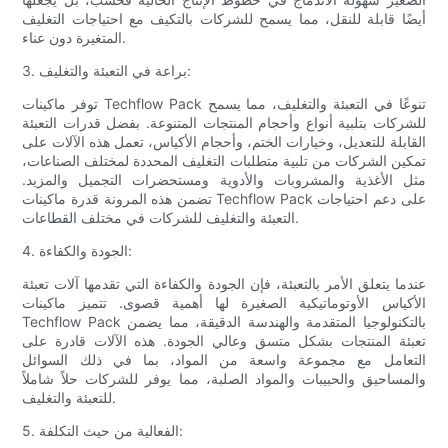
أيضًا قابلة للنقل، مما يسمح للشركات بالتكيف مع احتياجات التغليف
المتغيرة دون عناء.
3. براعة في التعبئة والتغليف:
توفر ماكينات Techflow Pack تنوعًا في التعبئة والتغليف، مما يسمح
للشركات بتلبية أنواع وأحجام المنتجات المتنوعة. بفضل قدرات التعبئة
القابلة للتعديل، وخيارات الختم، وأحجام الأكياس، تعمل هذه الآلات على
تمكين الشركات من تلبية متطلبات التغليف المحددة لمختلف الصناعات،
مثل الأغذية والمشروبات والأدوية ومستحضرات التجميل والمزيد.
تضمن هذه المرونة قدرة ماكينات Techflow Pack على دعم احتياجات
التعبئة والتغليف للشركات في مختلف القطاعات.
4. الجودة والكفاءة:
عندما يتعلق الأمر بالتعبئة، فإن الجودة والكفاءة التي تقدمها آلات تعبئة
الأكياس الأوتوماتيكية الصغيرة لها أهمية قصوى. تتميز ماكينات
Techflow Pack بالتكنولوجيا المتقدمة والهندسة الدقيقة، مما يضمن
تعبئة المنتجات بشكل متسق وعالي الجودة. هذه الآلات قادرة على
التعامل مع مجموعة واسعة من المواد، بما في ذلك السوائل
والمساحيق والحبيبات والمواد الصلبة، مما يوفر للشركات حلاً شاملاً
للتعبئة والتغليف.
5. الفعالية من حيث التكلفة: