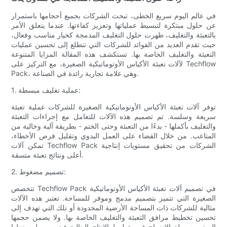
في عالم اليوم سريع الخطى، تبحث الشركات بجميع أحجامها باستمرار
عن حلول مبتكرة لتبسيط عملياتها وتعزيز كفاءتها. عندما يتعلق الأمر
بالتعبئة والتغليف، ظهرت حلول التغليف المدمجة كخيار مناسب وفعال،
حيث تقدم العديد من الفوائد للشركات التي تتطلع إلى تحسين عمليات
التعبئة والتغليف الخاصة بها. تستكشف هذه المقالة المزايا المتنوعة
لآلات تعبئة الأكياس الأوتوماتيكية الصغيرة، مع التركيز على Techflow
Pack، وهي علامة تجارية رائدة في الصناعة.
1. عملية تغليف مبسطة:
توفر آلات تعبئة الأكياس الأوتوماتيكية الصغيرة للشركات عملية تعبئة
سريعة وسلسة. تم تصميم هذه الآلات للتعامل مع إجراءات التعبئة
والتغليف بأكملها - بدءًا من التعبئة وحتى الختم - بطريقة آلية وخالية من
المتاعب. من خلال القضاء على العمل اليدوي وتقليل فرص الأخطاء،
تمكن آلات Techflow Pack الشركات من تحقيق مستويات إنتاجية
أعلى ونتائج تعبئة متسقة.
2. تصميم مضغوط:
تتخصص Techflow Pack في تصميم آلات تعبئة الأكياس الأوتوماتيكية
الصغيرة التي تتميز بتصميم مدمج وموفر للمساحة. تعتبر هذه الآلات
مثالية للشركات ذات المساحة الأرضية المحدودة أو تلك التي تهدف إلى
تحسين تخطيط مرافق التعبئة والتغليف الخاصة بها. ولا يضمن حجمها
الصغير سهولة الاندماج في خطوط الإنتاج الحالية فحسب، بل يجعلها