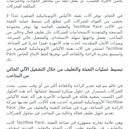
يحمي الأفراد فحسب، بل يقلل أيضًا من مخاطر الحوادث والالتزامات
المكلفة للشركات.
في الختام، توفر آلات تعبئة الأكياس الأوتوماتيكية الصغيرة عددًا لا
يحصى من الفوائد للشركات التي تتطلع إلى تبسيط عملية التعبئة
والتغليف الخاصة بها. توفر مجموعة Techflow Pack من الآلات
المدمجة والمتعددة الاستخدامات للشركات حل تغليف فعال وخالي من
المتاعب. بفضل واجهتها سهلة الاستخدام، والتشغيل عالي السرعة،
وميزات الأمان المتقدمة، تُحدث هذه الأجهزة تغييرًا جذريًا في الصناعة.
استثمر في آلات تعبئة الأكياس الأوتوماتيكية الصغيرة من Techflow
Pack واستمتع بتجربة الراحة والكفاءة التي توفرها لخط الإنتاج الخاص
بك.
تبسيط عمليات التعبئة والتغليف من خلال التشغيل الآلي الخالي
من المتاعب
في عالم يتم فيه تقدير الراحة والكفاءة أكثر من أي وقت مضى، تبحث
الشركات باستمرار عن حلول مبتكرة لتبسيط عملياتها. أحد هذه الحلول
التي اكتسبت شعبية هائلة في السنوات الأخيرة هي آلة تعبئة الأكياس
الأوتوماتيكية الصغيرة. أحدثت هذه الآلات، التي تقدمها شركة Techflow
Pack الرائدة في الصناعة، ثورة في صناعة التعبئة والتغليف من خلال
تقديم حلول تغليف فعالة وخالية من المتاعب في متناول الشركات.
كانت Techflow Pack، وهي علامة تجارية مشهورة في صناعة التعبئة
والتغليف، في طليعة تطوير آلات التعبئة والتغليف الحديثة لمختلف