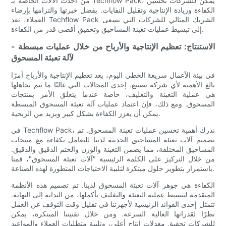
من أحدث الآلات الخاصة بـ Techflow Pack، يمكن للشركات تحسين
الكفاءة وزيادة الإنتاجية وتقليل النفايات. بفضل خبرتها والتزامها بإرضاء
العملاء، تعد Techflow Pack الشريك المثالي للشركات التي تسعى
إلى تبسيط عمليات تعبئة المساحيق وتحقيق أقصى قدر من الكفاءة.
- الاستنتاج: تعظيم الإنتاجية والأرباح من خلال عمليات مبسطة
لآلة تعبئة المسحوق
في بيئة الأعمال سريعة الخطى اليوم، يعد تعظيم الإنتاجية والأرباح أمرًا
بالغ الأهمية لأي شركة تصنيع. إحدى المجالات التي غالبًا ما يتم تجاهلها
هي عملية التعبئة والتغليف، خاصة عندما يتعلق الأمر بمنتجات
المسحوق. ومع ذلك، فإن اعتماد عمليات آلة تعبئة المسحوق المبسطة
يمكن أن يعزز الكفاءة بشكل كبير ويزيد من الربحية.
في Techflow Pack، ندرك أهمية تحسين عمليات تعبئة المسحوق. تم
تصميم آلات تعبئة المساحيق الحديثة لدينا للتعامل بكفاءة مع منتجات
المساحيق المختلفة، مما يضمن التعبئة والوزن والختم الدقيق والدقيق.
من خلال التركيز على الكلمة الرئيسية "آلات تعبئة المسحوق"، قمنا
باستمرار بتطوير حلول مبتكرة لتلبية الاحتياجات المتطورة لهذه الصناعة.
الكفاءة هي جوهر آلات تعبئة المسحوق لدينا. تم تصميم هذه الأنظمة
المتقدمة لتبسيط عملية التعبئة والتغليف بأكملها، من البداية إلى النهاية.
تتمثل إحدى الفوائد الرئيسية لأجهزتنا في تقليل وقت التوقف عن العمل
نظرًا لقدراتها العالية السرعة. ومن خلال تقنيتنا المبتكرة، يمكن
للشركات تحقيق معدلات إنتاج أعلى، وتلبية متطلبات العملاء والمواعيد