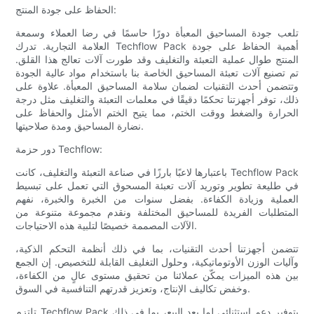
الحفاظ على جودة المنتج:
تلعب جودة المساحيق المعبأة دورًا حاسمًا في رضا العملاء وسمعة
العلامة التجارية. تدرك Techflow Pack أهمية الحفاظ على جودة
المنتج طوال عملية التعبئة والتغليف وقد طورت آلات تعالج هذا القلق.
تم تصنيع آلات تعبئة المساحيق الخاصة بنا باستخدام مواد عالية الجودة
وتتضمن أحدث التقنيات لضمان سلامة المساحيق المعبأة. علاوة على
ذلك، توفر أجهزتنا تحكمًا دقيقًا في معلمات التعبئة والتغليف مثل درجة
الحرارة والضغط ووقت الختم، مما يتيح الختم الأمثل والحفاظ على
نضارة المساحيق ومدة صلاحيتها.
دور حزمة Techflow:
باعتبارها لاعبًا بارزًا في صناعة التعبئة والتغليف، كانت Techflow Pack
في طليعة تطوير وتوريد آلات تعبئة المسحوق التي تعمل على تبسيط
العملية وزيادة الكفاءة. بفضل سنوات من الخبرة والخبرة، نفهم
المتطلبات الفريدة للمساحيق المختلفة ونقدم مجموعة متنوعة من
الآلات المصممة خصيصًا لتلبية هذه الاحتياجات.
تتضمن أجهزتنا أحدث التقنيات، بما في ذلك أنظمة التحكم الذكية،
وآليات الوزن الأوتوماتيكية، وحلول التغليف القابلة للتخصيص. إن الجمع
بين هذه الميزات يمكّن عملائنا من تحقيق مستوى عالٍ من الكفاءة،
وخفض تكاليف الإنتاج، وتعزيز قدرتهم التنافسية في السوق.
تلتزم Techflow Pack بتوفير دعم استثنائي لما بعد البيع، بما في ذلك