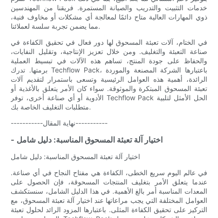
خدمات التثبيت والتدريب والصيانة المستمرة. فريقنا من المهندسين
ذوي المهارات العالية متاح دائمًا لمعالجة أي مشكلات أو مخاوف فنية،
مما يضمن تجربة سلسة لعملائنا.
في الختام، آلات تعبئة المسحوق لها دور فعال في تحقيق الكفاءة في
صناعة التعبئة والتغليف. ومن خلال تعزيز الإنتاجية، وتقليل النفايات،
والحفاظ على جودة المنتج، تساهم هذه الآلات في تبسيط العملية
برمتها. تدرك Techflow Pack، باعتبارها الشركة المصنعة والموردة
الرائدة، أهمية هذه العوامل الرئيسية وتسعى باستمرار لتقديم آلات
تعبئة المسحوق المبتكرة والموثوقة. سواء كان الأمر يتعلق بالأغذية أو
الأدوية أو أي صناعة أخرى، توفر Techflow Pack الحل الأمثل لتلبية
متطلبات التغليف الخاصة بك.
-----------نهاية المقال-----------
- اختيار آلة تعبئة المسحوق المناسبة: دليل شامل
اختيار آلة تعبئة المسحوق المناسبة: دليل شامل
في عالم اليوم سريع الخطى، الكفاءة هي مفتاح النجاح في أي صناعة.
عندما يتعلق الأمر بتغليف المنتجات المسحوقة، فإن الحصول على
المعدات المناسبة أمر بالغ الأهمية. في هذا الدليل الشامل، سنستكشف
العوامل المختلفة التي يجب مراعاتها عند اختيار آلة تعبئة المسحوق، مع
التركيز على تحقيق الكفاءة المثلى. باعتبارها المزود الرائد لحلول تعبئة