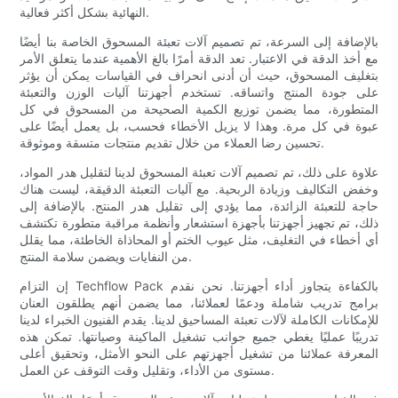
النهائية بشكل أكثر فعالية.
بالإضافة إلى السرعة، تم تصميم آلات تعبئة المسحوق الخاصة بنا أيضًا
مع أخذ الدقة في الاعتبار. تعد الدقة أمرًا بالغ الأهمية عندما يتعلق الأمر
بتغليف المسحوق، حيث أن أدنى انحراف في القياسات يمكن أن يؤثر
على جودة المنتج واتساقه. تستخدم أجهزتنا آليات الوزن والتعبئة
المتطورة، مما يضمن توزيع الكمية الصحيحة من المسحوق في كل
عبوة في كل مرة. وهذا لا يزيل الأخطاء فحسب، بل يعمل أيضًا على
تحسين رضا العملاء من خلال تقديم منتجات متسقة وموثوقة.
علاوة على ذلك، تم تصميم آلات تعبئة المسحوق لدينا لتقليل هدر المواد،
وخفض التكاليف وزيادة الربحية. مع آليات التعبئة الدقيقة، ليست هناك
حاجة للتعبئة الزائدة، مما يؤدي إلى تقليل هدر المنتج. بالإضافة إلى
ذلك، تم تجهيز أجهزتنا بأجهزة استشعار وأنظمة مراقبة متطورة تكتشف
أي أخطاء في التغليف، مثل عيوب الختم أو المحاذاة الخاطئة، مما يقلل
من النفايات ويضمن سلامة المنتج.
إن التزام Techflow Pack بالكفاءة يتجاوز أداء أجهزتنا. نحن نقدم
برامج تدريب شاملة ودعمًا لعملائنا، مما يضمن أنهم يطلقون العنان
للإمكانات الكاملة لآلات تعبئة المساحيق لدينا. يقدم الفنيون الخبراء لدينا
تدريبًا عمليًا يغطي جميع جوانب تشغيل الماكينة وصيانتها. تمكن هذه
المعرفة عملائنا من تشغيل أجهزتهم على النحو الأمثل، وتحقيق أعلى
مستوى من الأداء، وتقليل وقت التوقف عن العمل.