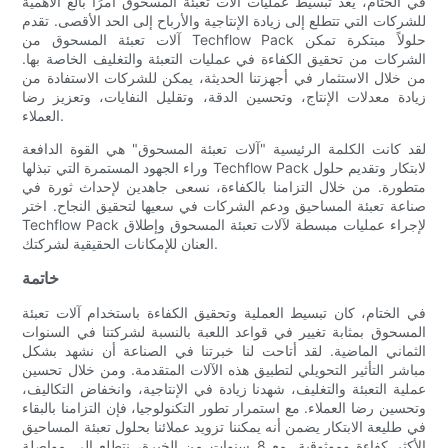
في الختام، يعد تبسيط عمليات آلات تعبئة المسحوق أمرًا بالغ الأهمية
للشركات التي تتطلع إلى زيادة الإنتاجية والأرباح إلى الحد الأقصى. تقدم
آلات تعبئة المسحوق من Techflow Pack حلولاً مبتكرة تمكن
الشركات من تحقيق الكفاءة في عمليات التعبئة والتغليف الخاصة بها.
من خلال الاستثمار في أجهزتنا الحديثة، يمكن للشركات الاستفادة من
زيادة معدلات الإنتاج، وتحسين الدقة، وتقليل النفايات، وتعزيز رضا
العملاء.
لقد كانت الكلمة الرئيسية "آلات تعبئة المسحوق" هي القوة الدافعة
وراء الجهود المستمرة التي تبذلها Techflow Pack لابتكار وتقديم حلول
متطورة. من خلال التزامنا بالكفاءة، نسعى جاهدين لإحداث ثورة في
صناعة تعبئة المساحيق ودعم الشركات في سعيها لتحقيق النجاح. اختر
Techflow Pack لإجراء عمليات مبسطة لآلات تعبئة المسحوق وإطلاق
العنان للإمكانات الحقيقية لشركتك.
خاتمة
في الختام، كان تبسيط العملية وتحقيق الكفاءة باستخدام آلات تعبئة
المسحوق بمثابة تغيير في قواعد اللعبة بالنسبة لشركتنا في السنوات
الثماني الماضية. لقد أتاحت لنا خبرتنا في الصناعة أن نشهد بشكل
مباشر التأثير التحويلي لتطبيق هذه الآلات المتقدمة. ومن خلال تحسين
عملية التعبئة والتغليف، شهدنا زيادة في الإنتاجية، وانخفاض التكاليف،
وتحسين رضا العملاء. مع استمرار تطور التكنولوجيا، فإن التزامنا بالبقاء
في طليعة الابتكار يضمن أنه يمكننا تزويد عملائنا بحلول تعبئة المساحيق
الأكثر كفاءة وموثوقية. مع 8 سنوات من الخبرة، نتطلع إلى مواصلة