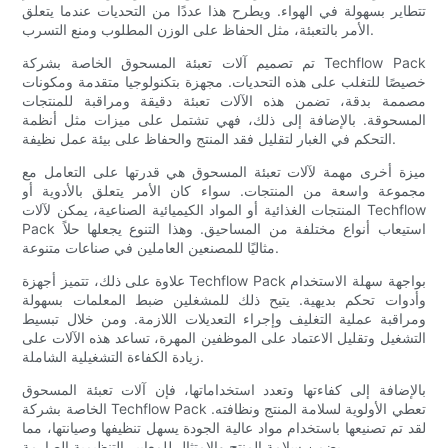
تتطاير بسهولة في الهواء. ويطرح هذا عددًا من التحديات عندما يتعلق
الأمر بالتعبئة، مثل الحفاظ على الوزن المطلوب ومنع التسرب.
تم تصميم آلات تعبئة المسحوق الخاصة بشركة Techflow Pack
خصيصًا للتغلب على هذه التحديات. مجهزة بتكنولوجيا متقدمة ومكونات
مصممة بدقة، تضمن هذه الآلات تعبئة دقيقة ومراقبة للمنتجات
المسحوقة. بالإضافة إلى ذلك، فهي تشتمل على ميزات مثل أنظمة
التحكم في الغبار لتقليل فقد المنتج والحفاظ على بيئة عمل نظيفة.
ميزة أخرى مهمة لآلات تعبئة المسحوق هي قدرتها على التعامل مع
مجموعة واسعة من المنتجات. سواء كان الأمر يتعلق بالأدوية أو
المنتجات الغذائية أو المواد الكيميائية الصناعية، يمكن لآلات Techflow
Pack استيعاب أنواع مختلفة من المساحيق. وهذا التنوع يجعلها حلاً
مثاليًا للمصنعين العاملين في صناعات متنوعة.
علاوة على ذلك، تتميز أجهزة Techflow Pack بواجهة سهلة الاستخدام
وأدوات تحكم بديهية. يتيح ذلك للمشغلين ضبط المعلمات بسهولة
ومراقبة عملية التغليف وإجراء التعديلات اللازمة. ومن خلال تبسيط
التشغيل وتقليل الاعتماد على الموظفين المهرة، تساعد هذه الآلات على
زيادة الكفاءة التشغيلية الشاملة.
بالإضافة إلى كفاءتها وتعدد استخداماتها، فإن آلات تعبئة المسحوق
الخاصة بشركة Techflow Pack تعطي الأولوية لسلامة المنتج ونظافته.
لقد تم تصنيعها باستخدام مواد عالية الجودة يسهل تنظيفها وصيانتها، مما
يضمن سلامة المنتج والامتثال للمعايير التنظيمية الصارمة.