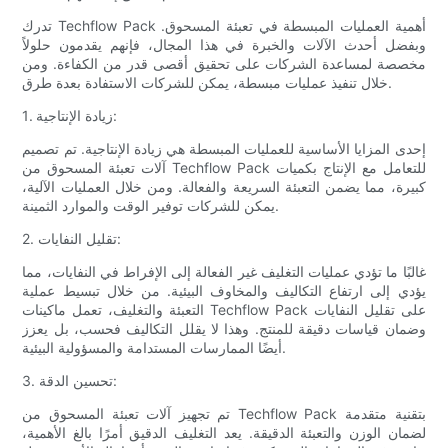
تدرك Techflow Pack أهمية العمليات المبسطة في تعبئة المسحوق.
وبفضل أحدث الآلات والخبرة في هذا المجال، فإنهم يقدمون حلولاً
مخصصة لمساعدة الشركات على تحقيق أقصى قدر من الكفاءة. ومن
خلال تنفيذ عمليات مبسطة، يمكن للشركات الاستفادة بعدة طرق.
1. زيادة الإنتاجية:
إحدى المزايا الأساسية للعمليات المبسطة هي زيادة الإنتاجية. تم تصميم
آلات تعبئة المسحوق من Techflow Pack للتعامل مع الإنتاج بكميات
كبيرة، مما يضمن التعبئة السريعة والفعالة. ومن خلال العمليات الآلية،
يمكن للشركات توفير الوقت والموارد الثمينة.
2. تقليل النفايات:
غالبًا ما تؤدي عمليات التغليف غير الفعالة إلى الإفراط في النفايات، مما
يؤدي إلى ارتفاع التكاليف والمخاوف البيئية. من خلال تبسيط عملية
التعبئة والتغليف، تعمل ماكينات Techflow Pack على تقليل النفايات
وضمان قياسات دقيقة للمنتج. وهذا لا يقلل التكاليف فحسب، بل يعزز
أيضًا الممارسات المستدامة والمسؤولية البيئية.
3. تحسين الدقة:
تم تجهيز آلات تعبئة المسحوق من Techflow Pack بتقنية متقدمة
لضمان الوزن والتعبئة الدقيقة. يعد التغليف الدقيق أمرًا بالغ الأهمية،