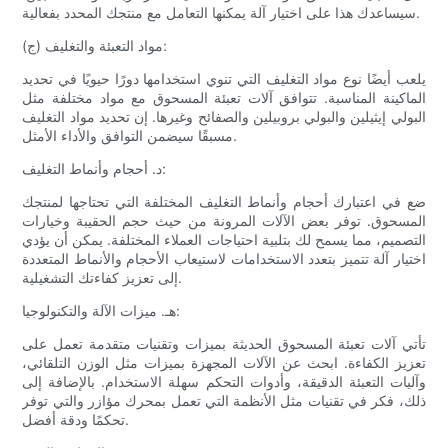
سيساعدك هذا على اختيار آلة يمكنها التعامل مع منتجك المحدد بفعالية.
(ج) مواد التعبئة والتغليف:
يلعب أيضًا نوع مواد التغليف التي تنوي استخدامها دورًا حيويًا في تحديد
الماكينة المناسبة. تتوافق آلات تعبئة المسحوق مع مواد مختلفة مثل
البولي إيثيلين والبولي بروبيلين والصفائح وغيرها. إن تحديد مواد التغليف
مسبقًا سيضمن التوافق والأداء الأمثل.
د. أحجام وأنماط التغليف:
ضع في اعتبارك أحجام وأنماط التغليف المختلفة التي تحتاجها لمنتجك
المسحوق. توفر بعض الآلات المرونة من حيث حجم الحقيبة وخيارات
التصميم، مما يسمح لك بتلبية احتياجات العملاء المختلفة. يمكن أن يؤدي
اختيار آلة تتميز بتعدد الاستخدامات لاستيعاب الأحجام والأنماط المتعددة
إلى تعزيز كفاءتك التشغيلية.
هـ. ميزات الآلة والتكنولوجيا:
تأتي آلات تعبئة المسحوق الحديثة بميزات وتقنيات متقدمة تعمل على
تعزيز الكفاءة. ابحث عن الآلات المجهزة بميزات مثل الوزن التلقائي،
وآليات التعبئة الدقيقة، وأدوات التحكم سهلة الاستخدام. بالإضافة إلى
ذلك، فكر في تقنيات مثل الأنظمة التي تعمل بمحرك مؤازر والتي توفر
تحكمًا ودقة أفضل.