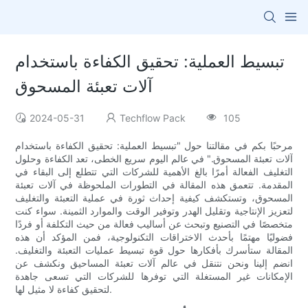
تبسيط العملية: تحقيق الكفاءة باستخدام
آلات تعبئة المسحوق
2024-05-31
Techflow Pack
105
مرحبًا بكم في مقالتنا حول "تبسيط العملية: تحقيق الكفاءة باستخدام
آلات تعبئة المسحوق." في عالم اليوم سريع الخطى، تعد الكفاءة وحلول
التغليف الفعالة أمرًا بالغ الأهمية للشركات التي تتطلع إلى البقاء في
المقدمة. تتعمق هذه المقالة في التطورات الملحوظة في آلات تعبئة
المسحوق، وتستكشف كيفية إحداث ثورة في عملية التعبئة والتغليف
لتعزيز الإنتاجية وتقليل الهدر وتوفير الوقت والموارد الثمينة. سواء كنت
متخصصًا في التصنيع وتبحث عن أساليب فعالة من حيث التكلفة أو فردًا
فضوليًا مهتمًا بأحدث الاختراقات التكنولوجية، فمن المؤكد أن هذه
المقالة ستأسرك بأفكارها حول قوة تبسيط عمليات التعبئة والتغليف.
انضم إلينا ونحن نتنقل في عالم آلات تعبئة المساحيق ونكشف عن
الإمكانات غير المستغلة التي توفرها للشركات التي تسعى جاهدة
لتحقيق كفاءة لا مثيل لها.