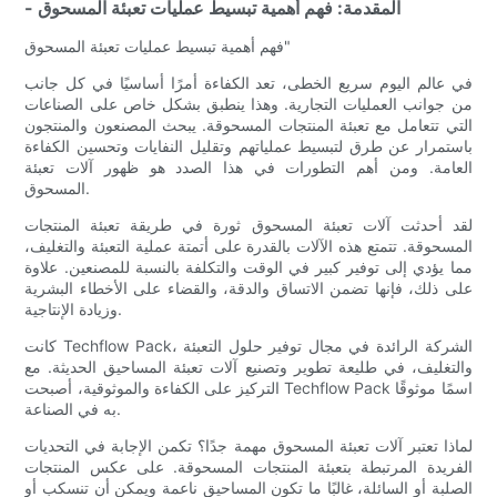
- المقدمة: فهم أهمية تبسيط عمليات تعبئة المسحوق
فهم أهمية تبسيط عمليات تعبئة المسحوق"
في عالم اليوم سريع الخطى، تعد الكفاءة أمرًا أساسيًا في كل جانب
من جوانب العمليات التجارية. وهذا ينطبق بشكل خاص على الصناعات
التي تتعامل مع تعبئة المنتجات المسحوقة. يبحث المصنعون والمنتجون
باستمرار عن طرق لتبسيط عملياتهم وتقليل النفايات وتحسين الكفاءة
العامة. ومن أهم التطورات في هذا الصدد هو ظهور آلات تعبئة
المسحوق.
لقد أحدثت آلات تعبئة المسحوق ثورة في طريقة تعبئة المنتجات
المسحوقة. تتمتع هذه الآلات بالقدرة على أتمتة عملية التعبئة والتغليف،
مما يؤدي إلى توفير كبير في الوقت والتكلفة بالنسبة للمصنعين. علاوة
على ذلك، فإنها تضمن الاتساق والدقة، والقضاء على الأخطاء البشرية
وزيادة الإنتاجية.
كانت Techflow Pack، الشركة الرائدة في مجال توفير حلول التعبئة
والتغليف، في طليعة تطوير وتصنيع آلات تعبئة المساحيق الحديثة. مع
التركيز على الكفاءة والموثوقية، أصبحت Techflow Pack اسمًا موثوقًا
به في الصناعة.
لماذا تعتبر آلات تعبئة المسحوق مهمة جدًا؟ تكمن الإجابة في التحديات
الفريدة المرتبطة بتعبئة المنتجات المسحوقة. على عكس المنتجات
الصلبة أو السائلة، غالبًا ما تكون المساحيق ناعمة ويمكن أن تنسكب أو