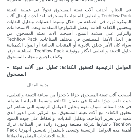
في الختام، أحدثت آلات تعبئة المسحوق تحولاً في عملية التعبئة
والتغليف للمنتجات المسحوقة. لقد أحدث إدخال آلات Techflow Pack
المبتكرة ثورة في الصناعة من خلال تبسيط العمليات وتقليل النفايات
وتحسين الكفاءة العامة. بفضل التكنولوجيا المتقدمة وتعدد الاستخدامات
والتركيز على سلامة المنتج، أصبحت آلات تعبئة المسحوق من
Techflow Pack هي الحل الأمثل للمصنعين في مختلف الصناعات.
سواء كان الأمر يتعلق بالأدوية أو المنتجات الغذائية أو المواد الكيميائية
الصناعية، توفر Techflow Pack حلول التعبئة والتغليف الأكثر موثوقية
وكفاءة لجميع منتجات المسحوق.
- العوامل الرئيسية لتحقيق الكفاءة: تحليل دور آلات تعبئة
المسحوق
-----------بداية المقال-----------
أصبحت آلات تعبئة المسحوق جزءًا لا يتجزأ من صناعة التعبئة والتغليف،
حيث تلعب دورًا حاسمًا في ضمان الكفاءة وتبسيط العملية الشاملة.
في هذه المقالة، سوف نقوم بتحليل العوامل الرئيسية التي تساهم في
تحقيق الكفاءة مع آلات تعبئة المسحوق، مع التركيز على الدور الذي
تلعبه في تعزيز الإنتاجية، وتقليل النفايات، والحفاظ على جودة المنتج.
باعتبارها شركة مصنعة وموردة رائدة في الصناعة، تدرك Techflow
Pack أهمية هذه العوامل الرئيسية وتسعى باستمرار لتحسين أجهزتنا
لتلبية الاحتياجات المتطورة لعملائنا.