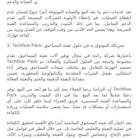
و. الصيانة والدعم:
تعد خدمات دعم ما بعد البيع والصيانة الموثوقة أمرًا حيويًا لضمان عدم
انقطاع العمليات. قم بإعطاء الأولوية للشركات المصنعة التي تقدم
الدعم الشامل، بما في ذلك التثبيت والتدريب والمساعدة الفنية
السريعة. وهذا يضمن الحد الأدنى من وقت التوقف عن العمل ويزيد من
كفاءة جهازك.
3. Techflow Pack: شريكك الموثوق به في حلول تعبئة المساحيق:
باعتبارها شركة رائدة في مجال توفير آلات تعبئة المساحيق، تقدم
Techflow Pack مجموعة واسعة من الحلول المبتكرة والفعالة. تم
تصميم أجهزتنا للتعامل مع مختلف منتجات المساحيق وتوفير أداء
استثنائي. بفضل الميزات المتقدمة والتكنولوجيا المتطورة، تضمن
معداتنا التعبئة الدقيقة والختم والتعبئة الفعالة.
إن التزامنا برضا العملاء يمتد إلى ما هو أبعد من البيع. توفر Techflow
Pack دعمًا شاملاً لما بعد البيع، بما في ذلك التثبيت والتدريب
والمساعدة الفنية المستمرة. فريق الخبراء لدينا جاهز للرد على أي
استفسارات أو مشكلات قد تنشأ، مما يضمن سلاسة العمليات وزيادة
الكفاءة.
يعد اختيار آلة تعبئة المسحوق المناسبة أمرًا بالغ الأهمية لتحقيق الكفاءة
في عملية التعبئة والتغليف الخاصة بك. من خلال النظر في عوامل مثل
حجم الإنتاج، وخصائص المنتج، ومواد التعبئة والتغليف، وميزات الآلة،