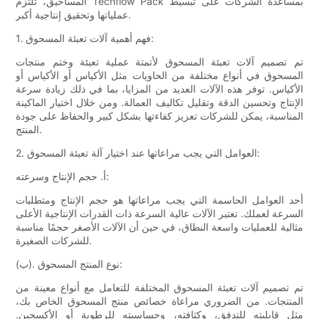
المساحيق، تلتزم Techflow Pack بمساعدة الشركات على تبسيط
عملياتها وتحقيق إنتاجية أكبر.
1. فهم أهمية آلات تعبئة المسحوق:
تم تصميم آلات تعبئة المسحوق لأتمتة عملية تعبئة وختم منتجات
المسحوق في أنواع مختلفة من الحاويات مثل الأكياس أو الأكياس أو
الأكياس. توفر هذه الآلات العديد من المزايا، بما في ذلك زيادة سرعة
الإنتاج وتحسين الدقة وتقليل تكاليف العمالة. ومن خلال اختيار الماكينة
المناسبة، يمكن للشركات تعزيز كفاءتها بشكل كبير والحفاظ على جودة
المنتج.
2. العوامل التي يجب مراعاتها عند اختيار آلة تعبئة المسحوق:
أ. حجم الإنتاج وسرعته:
أحد العوامل الحاسمة التي يجب مراعاتها هو حجم الإنتاج ومتطلبات
السرعة لعملك. تعتبر الآلات عالية السرعة ذات القدرات الإنتاجية الأعلى
مثالية للعمليات واسعة النطاق، في حين أن الآلات الأصغر حجمًا مناسبة
للشركات الصغيرة.
(ب). نوع المنتج المسحوق:
تم تصميم آلات تعبئة المسحوق المختلفة للتعامل مع أنواع معينة من
المنتجات. من الضروري مراعاة خصائص منتج المسحوق الخاص بك،
مثل قابليته للتدفق، وكثافته، وحساسيته للرطوبة أو الأكسجين.