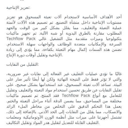
تعزيز الإنتاجية:
أحد الأهداف الأساسية لاستخدام آلات تعبئة المسحوق هو تعزيز
مستويات الإنتاجية داخل منشأة التصنيع. تم تصميم هذه الآلات لأتمتة
عملية التعبئة والتغليف، مما يقلل بشكل كبير من الوقت والجهد
المطلوب مقارنة بالطرق اليدوية أو شبه الآلية. تم تجهيز ماكينات
Techflow Pack بتكنولوجيا وميزات متقدمة مثل التشغيل عالي
السرعة والإمكانيات متعددة الوظائف والواجهات سهلة الاستخدام.
تضمن هذه السمات إكمال مهام التعبئة بكفاءة، مما يؤدي إلى زيادة
الإنتاجية وتقليل أوقات دورة الإنتاج.
التقليل من النفايات:
غالبًا ما تؤدي عمليات التغليف غير الفعالة إلى نفايات غير ضرورية،
والتي لا تؤثر فقط على النتيجة النهائية ولكن لها أيضًا تأثير ضار على
البيئة. تساعد آلات تعبئة المسحوق، عند استخدامها بشكل صحيح، على
تقليل النفايات عن طريق تحسين استخدام مواد التعبئة والتغليف وتقليل
فقد المنتج. تم تصميم ماكينات Techflow Pack للتعامل مع أنواع
مختلفة من المساحيق، مما يضمن الدقة أثناء مراحل التعبئة والختم.
يعمل هذا التحكم الدقيق على التخلص من مخاطر الملء الزائد
والانسكاب، مما يقلل من النفايات إلى الحد الأدنى. بالإضافة إلى ذلك،
تشتمل أجهزتنا على ميزات مثل أنظمة الوزن الأوتوماتيكية ومعلمات
التغليف القابلة للتعديل لتقليل هدر المواد وتقليل التكاليف.