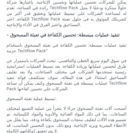
يمكن للشركات تحسين عملياتها وتحسين الإنتاجية. باعتبارها شركة
رائدة في الصناعة، تقدم Techflow Pack حلولاً مبتكرة ودعمًا لا مثيل
له لمساعدة الشركات على تبسيط عملياتها وتحقيق قدر أكبر من
الكفاءة. اختر Techflow Pack كشريكك الموثوق به في حلول تعبئة
المساحيق واختبر الفرق في الأداء والإنتاجية.
- تنفيذ عمليات مبسطة: تحسين الكفاءة في تعبئة المسحوق
تنفيذ عمليات مبسطة: تحسين الكفاءة في تعبئة المسحوق باستخدام
حزمة Techflow Pack"
في سوق اليوم سريع الخطى والتنافسي، تبحث الشركات باستمرار عن
طرق لتحسين عملياتها وزيادة الكفاءة. يعد تبسيط العمليات استراتيجية
رئيسية تستخدمها الشركات في مختلف الصناعات، ولا يعد تغليف
المساحيق استثناءً. في هذه المقالة، سوف نستكشف فوائد تنفيذ
عمليات مبسطة في تعبئة المسحوق وكيف يمكن أن تساعد Techflow
Pack الشركات على تحسين كفاءتها.
تبسيط عملية تعبئة المسحوق:
أصبحت آلات تعبئة المسحوق جزءًا لا يتجزأ من عملية التصنيع لمختلف
الصناعات، بما في ذلك المواد الغذائية والأدوية والمواد الكيميائية. تم
تصميم هذه الآلات لتغليف منتجات المسحوق بكفاءة ودقة، مما يقلل من
الأخطاء البشرية ويزيد الإنتاجية. ومع ذلك، بدون التحسين المناسب، قد
لا يتم تحقيق إمكاناتهم الكاملة.