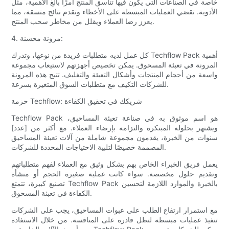
خاصة في الصناعات التي يكون فيها تناسق المنتج أمرًا بالغ الأهمية، مثل
الأدوية. تقضي العمليات المبسطة على الأخطاء وتقدم نتائج متسقة، مما
يعزز رضا العملاء ويقلل من مخاطر سحب المنتج.
4. مرونة محسنة:
كل عمل لديه متطلبات فريدة من نوعها، وتدرك Techflow Pack أهمية
المرونة في تعبئة المسحوق. يمكن تخصيص أجهزتهم لاستيعاب مجموعة
واسعة من أحجام المنتجات وأشكال التعبئة والتغليف. تتيح هذه المرونة
للشركات التكيف مع متطلبات السوق المتغيرة بسرعة.
حزمة Techflow: شريكك في تحقيق الكفاءة
Techflow Pack هو اسم موثوق به في صناعة تعبئة المساحيق،
ويشتهر بحلوله المبتكرة والتزامه بإرضاء العملاء. مع أكثر من [عدد]
سنوات من الخبرة، يقدمون مجموعة شاملة من آلات تعبئة المساحيق
المصممة خصيصًا لتلبية الاحتياجات المحددة للشركات.
يعمل فريق الخبراء الخاص بهم بشكل وثيق مع العملاء لفهم متطلباتهم
وتقديم حلول مخصصة. سواء كانت عملية صغيرة الحجم أو منشأة
تصنيع كبيرة، تتمتع Techflow Pack بالخبرة والموارد اللازمة لتحسين
الكفاءة في تعبئة المسحوق.
مع استمرار ارتفاع الطلب على عبوات المساحيق، يجب على الشركات
تنفيذ عمليات مبسطة لتظل قادرة على المنافسة. من خلال الاستفادة