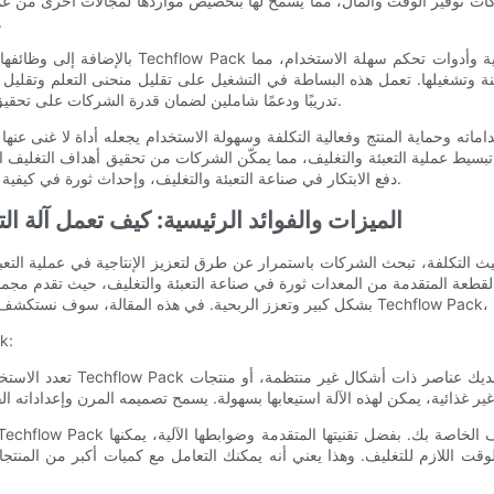
كات توفير الوقت والمال، مما يسمح لها بتخصيص مواردها لمجالات أخرى من عمليات
المدى الطويل، مما يمكّن الشركات م
بالإضافة إلى وظائفها وفعاليتها من حيث التكلفة،
شغيلها. تعمل هذه البساطة في التشغيل على تقليل منحنى التعلم وتقليل فرص حدوث 
تدريبًا ودعمًا شاملين لضمان قدرة الشركات على تحقيق أقصى قدر من فوائد آلة التغليف ذات التدفق العمودي من اليوم الأول.
 تبسيط عملية التعبئة والتغليف، مما يمكّن الشركات من تحقيق أهداف التغليف ا
ذات التدفق العمودي، تواصل Techflow Pack دفع الابتكار في صناعة التعبئة والتغليف، وإحداث ثورة في كيفية تعبئة الشركات لمنتجاتها.
الميزات والفوائد الرئيسية: كيف تعمل آلة ا
يث التكلفة، تبحث الشركات باستمرار عن طرق لتعزيز الإنتاجية في عملية التعبئ
القطعة المتقدمة من المعدات ثورة في صناعة التعبئة والتغليف، حيث تقدم مجم
الميزات 
ت اللازم للتغليف. وهذا يعني أنه يمكنك التعامل مع كميات أكبر من المنتجات