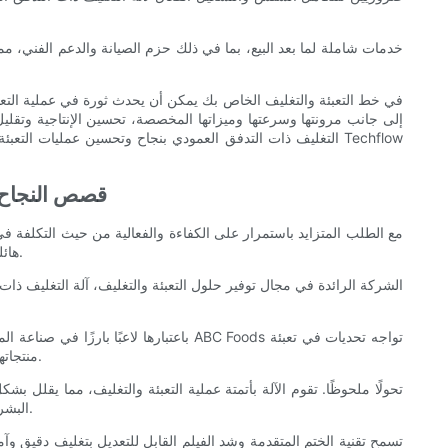
إلى جانب مرونتها وسرعتها وميزاتها المخصصة، تحسين الإنتاجية وتقليل 
التغليف ذات التدفق العمودي بنجاح وتحسين عمليات التعبئة و
قصص النجاح: 
مع الطلب المتزايد باستمرار على الكفاءة والفعالية من حيث التكلفة ف
هائلة هي آلة التغليف ذات التدفق العمودي. وفي هذا المقال سوف نستكشف قصص نجاح الشركات التي قامت بتنفيذ هذه الآلات والفوائد التي حصلت عليها.
منتجاتها بكفاءة وضمان نضارتها. قبل تنفيذ آلة التغليف ذات التدفق العمودي، لجأت الشركة إلى التعبئة اليدوية، والتي كانت تستغرق وقتًا طويلاً وعرضة للأخطاء.
البشرية. وقد سمح تصميمه المدمج وواجهته سهلة الاستخدام بالتكامل السلس مع خط الإنتاج الحالي للشركة، مما أدى إلى إنشاء عملية أكثر انسيابية وكفاءة.