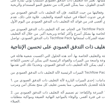
ها. تعتبر آلة التغليف ذات التدفق العمودي استثمارًا يؤتي ثماره على
ن تحقيق النمو المستدام والربحية.
 فإن آلة التغليف ذات التدفق العمودي من Techflow Pack تعطي الأولوية أيضًا لسهولة الاستخدام. تم تصميم الماكينة بواجهة بديهية وأدوات تحكم سهلة الاستخدام، مما
أخطاء في عملية التعبئة والتغليف. علاوة على ذلك، تقدم Techflow Pack
في الختام، تعد آلة التغليف ذات التدفق العمودي من Techflow Pack بمثابة تغيير جذري في كفاءة التغليف. إن تصميمه العمودي وتعدد استخداماته وحماية المنتج وفعالية التكلفة وسهولة الاستخدام يجعله أداة لا غنى عنها
لخاصة بها بشكل أسرع وأكثر كفاءة وبربحية أكبر. من خلال آلة التغليف
لتغليف ذات التدفق العمودي على تحسين الإنتاجية
ة والتغليف الخاصة بها. أحد هذه الحلول التي اكتسبت شعبية هائلة في
وعة واسعة من الميزات والفوائد الرئيسية التي يمكن أن تحسن الكفاءة
الرئيسية لآلة التغليف ذات التدفق العمودي من Techflow Pack:
1. تعدد الاستخدامات: إحدى الميزات البارزة لآلة التغليف ذات التدفق العمودي من Techflow Pack هي قدرتها على التعامل مع مجموعة واسعة من المنتجات. سواء كان لديك عناصر ذات أشكال غير منتظمة، أو منتجات
2. السرعة والكفاءة: تم تصميم آلة التغليف ذات التدفق العمودي من Techflow Pack لتعمل بسرعات عالية، مما يزيد من الإنتاجية في عملية التعبئة والتغليف الخاصة بك. بفضل تقنيتها المتقدمة وضوابطها الآلية، يمكنها
 في فترة أقصر، والوفاء بالمواعيد النهائية الضيقة ومواكبة متطلبات
العملاء.