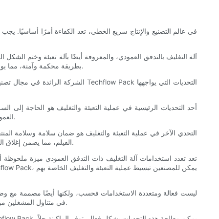
في عالم التصنيع والإنتاج سريع الخطى، تعد الكفاءة أمرًا أساسيًا. يج
آلة التغليف بالتدفق العمودي، والمعروفة أيضًا بآلة تعبئة وختم الشك
بطريقة محكمة وآمنة، مما يوفر الحماية والجمال. الآلة قادرة على تشكيل حزمة من لفة مسطحة من الفيلم، وختمها، وتقطيعها إلى عبوات فردية، كل ذلك في حركة واحدة مستمرة.
أحد التحديات الرئيسية في عملية التعبئة والتغليف هو الحاجة إلى ال
العمودي على التخلص من هذه التحديات من خلال أتمتة عملية التغليف. تعمل الآلة بسلاسة وكفاءة، مما يقلل بشكل كبير من الوقت والجهد اللازمين للتغليف.
التحدي الآخر في عملية التعبئة والتغليف هو ضمان سلامة وسلامة المنتج
الفيلم، مما يضمن إغلاق العبوات بشكل صحيح والحفاظ عليها آمنة أثناء النقل والتخزين. وهذا يزيل خطر تلف المنتج وتلوثه، مما يوفر راحة البال للمصنعين والعملاء على حد سواء.
تعد تعدد استخدامات آلة التغليف ذات التدفق العمودي ميزة ملحوظة أيض
في متناول المشغلين من جميع مستويات المهارة. تضمن التكنولوجيا والميزات المتقدمة للماكينة الدقة والاتساق في عملية التغليف، مما يقلل من مخاطر الأخطاء وإعادة العمل.