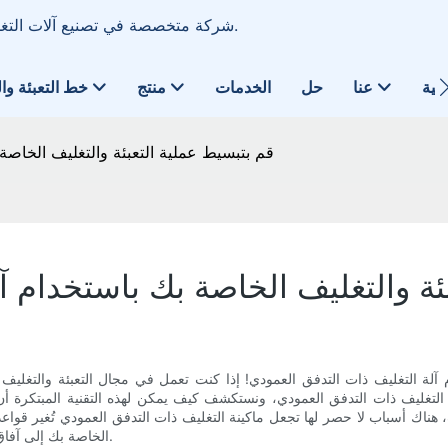
تعتبر شركة Techflow Pack شركة متخصصة في تصنيع آلات التغليف الأوتوماتيكية منذ عام 2006.
ضية
عنا
حل
الخدمات
منتج
خط التعبئة وا
قم بتبسيط عملية التعبئة والتغليف الخاصة
ئة والتغليف الخاصة بك باستخدام آ
 آلة التغليف ذات التدفق العمودي! إذا كنت تعمل في مجال التعبئة والتغلي
تغليف ذات التدفق العمودي، ونستكشف كيف يمكن لهذه التقنية المبتكرة أن تُ
ك أسباب لا حصر لها تجعل ماكينة التغليف ذات التدفق العمودي تُغير قواعد الل
الخاصة بك إلى آفاق جديدة، انضم إلينا ونحن نكتشف الأسرار الكامنة وراء هذه الآلة الثورية.