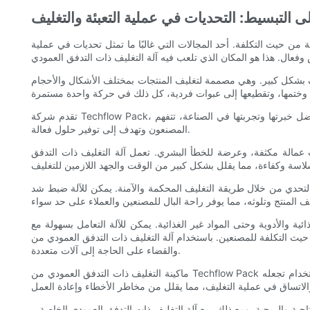
ى التبسيط: التحديات في عملية التعبئة والتغليف
 من حيث التكلفة. أحد المجالات التي غالبًا ما تمثل تحديات في عملية
ليف بشكل كبير. وهي مصممة لتغليف المنتجات بمختلف الأشكال والأحجام
تقدم شركة Techflow Pack، الشركة الرائدة في مجال تصنيع وتوريد آلات التعبئة والتغليف، آلة التغليف ذات التدفق الرأسي المتطورة. بفضل خبرتها وتجربتها في الصناعة، تتفهم Techflow Pack التحديات التي يواجهها
المصنعون وتهدف إلى توفير حلول فعالة.
لب عمالة مكثفة، وعرضة للخطأ البشري. تعمل آلة التغليف ذات التدفق
ا التحدي من خلال طريقة التغليف المحكمة والآمنة. يمكن للآلة ضبط شد
 والأدوية وحتى المواد غير الغذائية. يمكن للآلة التعامل بسهولة مع
لة التغليف ذات التدفق العمودي من Techflow Pack، يمكن للمصنعين تبسيط عملية التعبئة والتغليف الخاصة بهم
والقضاء على الحاجة إلى آلات متعددة.
ماكينة التغليف ذات التدفق العمودي من Techflow Pack ليست فعالة ومتعددة الاستخدامات فحسب، ولكنها أيضًا مصممة مع وضع سهولة الاستخدام في الاعتبار. إن واجهته البديهية وعناصر التحكم سهلة الاستخدام تجعله
غليف ذات التدفق العمودي الخاصة بـ Techflow Pack، يمكن معالجة هذه التحديات بشكل فعال. توفر الماكينة حلاً