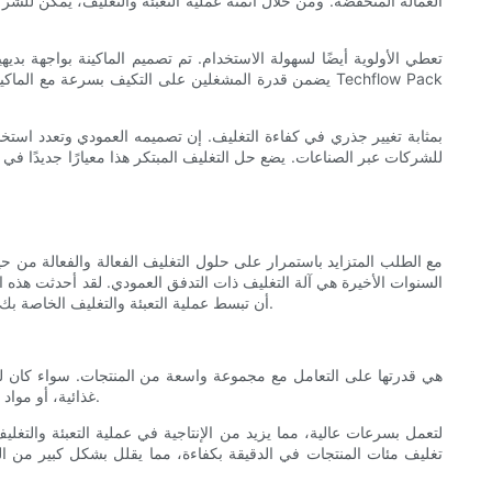
العمالة المنخفضة. ومن خلال أتمتة عملية التعبئة والتغليف، يمكن للشر
يضمن قدرة المشغلين على التكيف بسرعة مع الماكينة وت
للشركات عبر الصناعات. يضع حل التغليف المبتكر هذا معيارًا جديدًا في
مع الطلب المتزايد باستمرار على حلول التغليف الفعالة والفعالة من ح
السنوات الأخيرة هي آلة التغليف ذات التدفق العمودي. لقد أحدثت هذه 
بشكل كبير وتعزز الربحية. في هذه المقالة، سوف نستكشف كيف يمكن لآلة التغليف ذات التدفق العمودي، وتحديدًا تلك التي تقدمها Techflow Pack، أن تبسط عملية التعبئة والتغليف الخاصة بك.
غذائية، أو مواد غير غذائية، يمكن لهذه الآلة استيعابها بسهولة. يسمح تصميمه المرن وإعداداته القابلة للتعديل بالتخصيص، مما يضمن تغليف كل منتج بشكل آمن ومرتب.
تغليف مئات المنتجات في الدقيقة بكفاءة، مما يقلل بشكل كبير من الوق