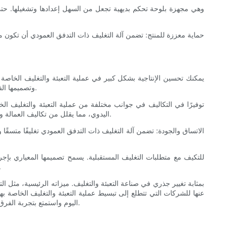
وتصميمها الفعال تعبئة المزيد من المنتجات في وقت أقل، مما يمنحك ميزة تنافسية في السوق. وتترجم هذه الإنتاجية المتزايدة إلى أرباح أعلى وتحسين رضا العملاء.
اليدوي، مما يقلل من تكاليف العمالة ويقلل من مخاطر الخطأ البشري. بالإضافة إلى ذلك، تستخدم آلية التغليف الفعالة للآلة مواد تعبئة أقل، مما يؤدي إلى توفير تكاليف التغليف بمرور الوقت.
يضمن إمكانية نمو الماكينة جنبًا إلى جنب مع أعمالك. تعمل قابلية التوسع 
عنها للشركات التي تتطلع إلى تبسيط عملية التعبئة والتغليف الخاصة ب
المستقبلية. قم بترقية عملية التعبئة والتغليف الخاصة بك باستخدام آلة التغليف ذات التدفق العمودي من Techflow Pack اليوم واستمتع بتجربة الفرق الذي يمكن أن تحدثه لعملك.