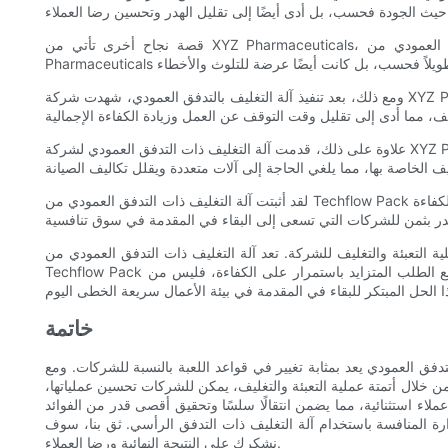
قصة نجاح أخرى تأتي من XYZ Pharmaceuticals، الشركة الرائدة في مجال تصنيع الأجهزة الطبية والمنتجات الصيدلانية. قبل اعتماد آلة التغليف بالتدفق العمودي من Techflow Pack، واجهت شركة XYZ
ومع ذلك، بعد تنفيذ آلة التغليف بالتدفق العمودي، شهدت شركة XYZ Pharmaceuticals تحسنًا كبيرًا في عملية التغليف الخاصة بها. وتضمن بيئة الماكينة النظيفة والخاضعة للرقابة سلامة المنتجات وسلامتها، وتلبية المعايير
علاوة على ذلك، قدمت آلة التغليف ذات التدفق العمودي لشركة XYZ Pharmaceuticals تعدد الاستخدامات لتعبئة مجموعة واسعة من المنتجات، واستيعاب مختلف الأشكال والأحجام والمواد. وقد سمح ذلك للشركة بتبسيط
لقد أثبتت آلة التغليف ذات التدفق العمودي من Techflow Pack أنها غيرت قواعد اللعبة بالنسبة للشركات في مختلف الصناعات. إن قدرتها على أتمتة عملية التعبئة والتغليف، وتحسين جودة المنتج ونضارته، وتحسين الكفاءة
التعبئة والتغليف للشركة. تعد آلة التغليف ذات التدفق العمودي من
Techflow Pack بمثابة تغيير حقيقي لقواعد اللعبة، حيث توفر للشركات الفرصة لتبسيط عمليات التعبئة والتغليف الخاصة بها، وخفض التكاليف، وتحسين الإنتاجية. ومع الطلب المتزايد باستمرار على الكفاءة، فليس من
خاتمة
دفق العمودي يعد بمثابة تغيير في قواعد اللعبة بالنسبة للشركات. ومع
ومن خلال أتمتة عملية التعبئة والتغليف، يمكن للشركات تحسين عملياتها،
ملاء استثنائية، مما يضمن انتقالًا سلسًا وتحقيق أقصى قدر من الفوائد
ة المنافسة باستخدام آلة التغليف ذات التدفق الرأسي. ثق بنا، سوف
نشكرك على النتيجة النهائية ورضا العملاء.