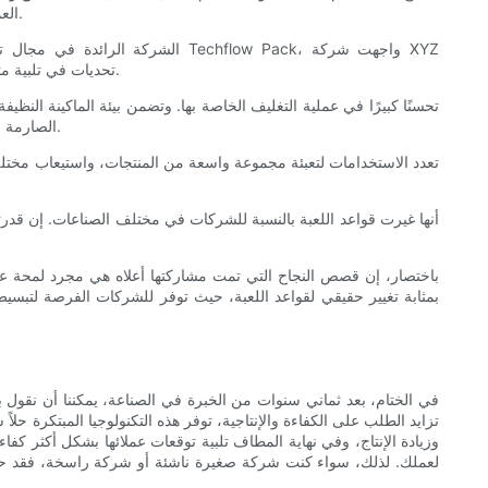
العمر الافتراضي للسلع القابلة للتلف. ولم يؤدي ذلك إلى تعزيز سمعة الشركة من حيث الجودة فحسب، بل أدى أيضًا إلى تقليل الهدر وتحسين رضا العملاء.
Pharmaceuticals تحديات في تلبية متطلبات التغليف الصارمة للصناعة. لم تكن عمليات التعبئة اليدوية تستغرق وقتًا طويلاً فحسب، بل كانت أيضًا عرضة للتلوث والأخطاء.
الصارمة التي وضعتها الصناعة. كما أدى ذلك إلى تحسين سرعة ودقة عملية التعبئة والتغليف، مما أدى إلى تقليل وقت التوقف عن العمل وزيادة الكفاءة الإجمالية.
باختصار، إن قصص النجاح التي تمت مشاركتها أعلاه هي مجرد لمحة عن 
في الختام، بعد ثماني سنوات من الخبرة في الصناعة، يمكننا أن نقول بث
تزايد الطلب على الكفاءة والإنتاجية، توفر هذه التكنولوجيا المبتكرة حل
وزيادة الإنتاج، وفي نهاية المطاف تلبية توقعات عملائها بشكل أكثر كفا
لعملك. لذلك، سواء كنت شركة صغيرة ناشئة أو شركة راسخة، فقد حان ا