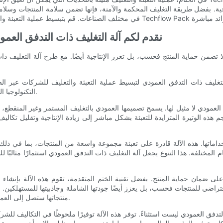
تاجية. بفضل طريقة التغليف المحكمة والآمنة، فإنها تضمن سلامة المنتجات وسلامته
نقدم لكم آلة التغليف ذات التدفق العمودي
 تضمن حماية المنتج فحسب، بل تعزز الإنتاجية أيضًا. مع طرح آلة التغليف ذا
التكنولوجيا المتطورة والتصميم سهل الاستخدام، مما يوفر تجربة تعبئة سلسة وفعالة.
فق العمودي لا مثيل لها. يسمح تصميمها العمودي بالتغليف المستمر وغير المنقطع
م هذه الوتيرة المتزايدة للتعبئة بشكل مباشر إلى زيادة الإنتاجية وتقليل تكاليف العمالة للشركات. باستخدام آ
داماتها. هذه الآلة قادرة على تعبئة مجموعة واسعة من المنتجات، بما في ذلك 
ام المختلفة. هذا التنوع يجعل آلة التغليف ذات التدفق العمودي استثمارًا مثاليًا
 على ضمان حماية المنتج. بفضل تقنية الختم المتقدمة، تقوم هذه الآلة بإنش
افتراضي للمنتجات فحسب، بل يعزز أيضًا جودتها الشاملة وجاذبيتها للمستهلكين
منتجاتها ستصل إلى العملاء في حالة ممتازة، مما يساهم في رضا العملاء والولاء للعلامة التجارية.