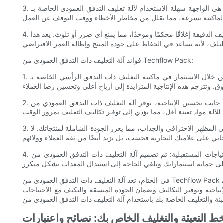
3. واجهة سهلة الاستخدام: ميزة أخرى ملحوظة هي الواجهة سهلة الاستخدام لآلة تغليف التدفق العمودي الخاصة بـ Techflow Pack. وهي مجهزة بلوحة تحكم بديهية تجعل من السهل إعدادها وتشغيلها. حتى أولئك الذين
4. حماية معززة للمنتج: تضمن آلة التغليف ذات التدفق العمودي أن تكون منتجاتك مغلقة ومحمية بشكل آمن أثناء عملية التعبئة والتغليف. تضمن آلية التغليف الدقيقة إغلاقًا محكمًا وموحدًا، مما يمنع أي ضرر أو تلوث. يعد هذا
فوائد آلة التغليف ذات التدفق العمودي من Techflow Pack:
1. زيادة الإنتاجية: من خلال الاستثمار في ماكينة التغليف ذات التدفق الرأسي الخاصة بـ Techflow Pack، يمكنك تحسين الإنتاجية بشكل كبير في عملية التعبئة والتغليف الخاصة بك. يتيح لك تشغيل الماكينة عالي السرعة
2. توفير التكاليف: إلى جانب تحسين الإنتاجية، توفر آلة التغليف ذات التدفق العمودي من Techflow Pack توفيرًا في التكاليف في جوانب مختلفة من عملية التعبئة والتغليف الخاصة بك. تلغي أتمتتها الحاجة إلى العمل
3. الاتساق والجودة: تضمن آلة التغليف ذات التدفق العمودي تغليفًا متسقًا وعالي الجودة لكل منتج. تحافظ أدوات التحكم الدقيقة وآلية التغليف الموحدة على المظهر الاحترافي والجذاب، مما يعزز الجودة الشاملة لمنتجاتك. لا
4. القدرة على التكيف مع الاحتياجات المستقبلية: تم تصميم آلة التغليف ذات التدفق العمودي من Techflow Pack للتكيف مع متطلبات التغليف المستقبلية. يسمح تصميمها المعياري بإجراء ترقيات وإضافات سهلة، مما
في الختام، تعد آلة التغليف ذات التدفق العمودي من Techflow Pack بمثابة تغيير جذري في صناعة التعبئة والتغليف. ميزاته الرئيسية، مثل التنوع والسرعة والكفاءة، إلى جانب المزايا العديدة التي يقدمها، تجعله أداة لا غنى
تاجية وتوفير التكاليف وضمان الجودة المتسقة والتكيف مع الاحتياجات
ط التعبئة والتغليف الخاص بك: نصائح واعتبارات