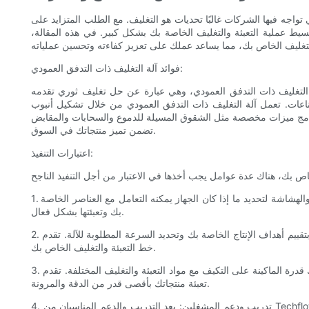
ي تواجه فيها الشركات غالبًا تحديات هو التغليف. مع الطلب المتزايد على
سيط عملية التعبئة والتغليف الخاصة بك بشكل كبير. في هذه المقالة،
فوائد آلة التغليف ذات التدفق العمودي:
تدفق العمودي، وهي عبارة عن حل تغليف ثوري تقدمه Techflow Pack، العديد من الفوائد التي يمكنها تحويل عملية التعبئة والتغليف الخاصة بك. توفر هذه الآلة المتطورة طريقة سلسة وفعالة
ناعات. تعمل آلة التغليف ذات التدفق العمودي من خلال تشكيل أنبوب
لى دمج ميزات مخصصة مثل الشقوق المسيلة للدموع والسحابات والمقابض
تضمن تميز منتجاتك في السوق.
اعتبارات التنفيذ:
1. توافق المنتج: تأكد من أن آلة التغليف ذات التدفق العمودي مناسبة لمتطلبات المنتج المحددة الخاصة بك. ضع في اعتبارك عوامل مثل الحجم والشكل والهشاشة لتحديد ما إذا كان الجهاز يمكنه التعامل مع العناصر الخاصة
بك وتعبئتها بشكل فعال.
2. سرعة الإنتاج: قم بتقييم أهداف الإنتاج الخاصة بك وتحديد السرعة المطلوبة للآلة. تقدم Techflow Pack مجموعة من آلات التغليف ذات التدفق الرأسي التي تلبي أحجام الإنتاج المختلفة، مما يضمن التكامل السلس في
خط التعبئة والتغليف الخاص بك.
3. المرونة: ضع في اعتبارك قدرة الماكينة على التكيف مع مواد التعبئة والتغليف المختلفة. تقدم Techflow Pack مجموعة واسعة من خيارات الأفلام التي يمكن استخدامها مع آلة التغليف ذات التدفق العمودي، مما يتيح لك
تعبئة منتجاتك بأقصى قدر من الدقة والمرونة.
4. تدريب ودعم المشغلين: يعد التدريب والدعم المناسبان من Techflow Pack ضروريين للتكامل السلس والتشغيل الفعال لآلة التغليف ذات التدفق العمودي. تأكد من أن فريقك يتلقى تدريبًا شاملاً لتحقيق أقصى قدر من