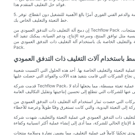
فوائد حل التغليف المتقدم هذا.
5. الصيانة والدعم الفني: تعد الصيانة المنتظمة والدعم الفني الفوري أمرًا بالغ الأهمية للتشغيل دون انقطاع. توفر Techflow Pack خدمات شاملة لما بعد البيع، بما في ذلك حزم الصيانة والدعم الفني، مما يضمن حسن سير
خط التعبئة والتغليف الخاص بك.
إن دمج آلة التغليف ذات التدفق العمودي من Techflow Pack في خط التعبئة والتغليف الخاص بك يمكن أن يحدث ثورة في عملية التعبئة والتغليف الخاصة بك. تتيح لك قدرتها على التعامل مع مجموعة واسعة من المنتجات،
ية مثل توافق المنتج، وسرعة الإنتاج، ودعم الصيانة، يمكنك تنفيذ آلة
غليف الخاصة بك باستخدام آلة التغليف ذات التدفق العمودي من Techflow
Pack.
سط باستخدام آلات التغليف ذات التدفق العمودي
ية التعبئة والتغليف الخاصة بها. أحد هذه الحلول التي اكتسبت شعبية
قدمت شركة Techflow Pack، الشركة الرائدة في مجال توفير حلول التعبئة والتغليف، آلة التغليف ذات التدفق الرأسي لتلبية احتياجات الشركات في مختلف الصناعات. توفر هذه الآلة عملية تعبئة مبسطة، مما يجعلها أداة لا
مار استخدام آلة التغليف ذات التدفق العمودي من Techflow Pack هي شركة ABC Foods. باعتبارها لاعبًا بارزًا في صناعة المواد الغذائية، كانت شركة ABC Foods تواجه تحديات في تعبئة
عملية التعبئة والتغليف، شهدت شركة ABC Foods تحولًا ملحوظًا. تقوم الآلة بأتمتة عملية التعبئة والتغليف، مما يقلل بشكل كبير من تكاليف العمالة ويزيل الأخطاء
ما يضمن نضارة وسلامة منتجات ABC Foods. تسمح تقنية الختم المتقدمة وشد الفيلم القابل للتعديل بتغليف دقيق وآمن، مما يطيل