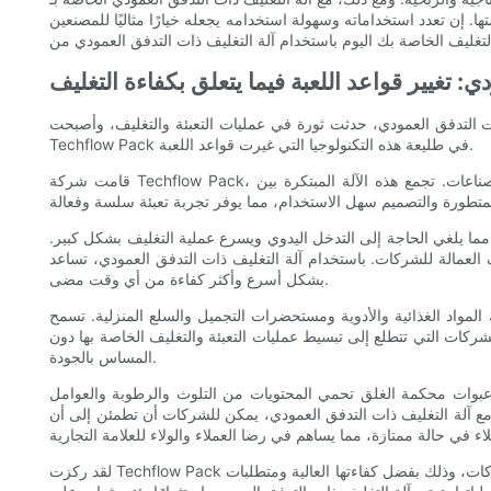
ا. إن تعدد استخداماته وسهولة استخدامه يجعله خيارًا مثاليًا للمصنعين
: تغيير قواعد اللعبة فيما يتعلق بكفاءة التغليف
ت التدفق العمودي، حدثت ثورة في عمليات التعبئة والتغليف، وأصبحت
Techflow Pack في طليعة هذه التكنولوجيا التي غيرت قواعد اللعبة.
قامت شركة Techflow Pack، الشركة الرائدة في مجال توفير حلول التعبئة والتغليف، بتطوير آلة التغليف ذات التدفق العمودي لتبسيط عملية التعبئة والتغليف للشركات عبر الصناعات. تجمع هذه الآلة المبتكرة بين
، مما يلغي الحاجة إلى التدخل اليدوي ويسرع عملية التغليف بشكل كبير.
لة التغليف ذات التدفق العمودي، تساعد Techflow Pack الشركات على تحقيق أهداف التغليف الخاصة بها
بشكل أسرع وأكثر كفاءة من أي وقت مضى.
المواد الغذائية والأدوية ومستحضرات التجميل والسلع المنزلية. تسمح
 للشركات التي تتطلع إلى تبسيط عمليات التعبئة والتغليف الخاصة بها دون
المساس بالجودة.
اء عبوات محكمة الغلق تحمي المحتويات من التلوث والرطوبة والعوامل
. مع آلة التغليف ذات التدفق العمودي، يمكن للشركات أن تطمئن إلى أن
لقد ركزت Techflow Pack دائمًا على تقديم حلول تعبئة فعالة من حيث التكلفة، وآلة التغليف ذات التدفق العمودي ليست استثناءً. توفر هذه الآلة توفيرًا ملحوظًا في التكاليف للشركات، وذلك بفضل كفاءتها العالية ومتطلبات