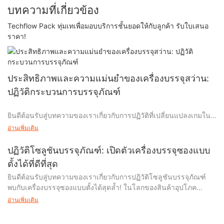
บทความที่เกี่ยวข้อง
Techflow Pack ทุ่มเทเพื่อมอบบริการชั้นยอดให้กับลูกค้า รับใบเสนอ
ราคา!
ประสิทธิภาพและความแม่นยำของเครื่องบรรจุสว่าน:
ปฏิวัติกระบวนการบรรจุภัณฑ์
ยินดีต้อนรับสู่บทความของเราเกี่ยวกับการปฏิวัติที่เปลี่ยนแปลงเกมใน
กระบวนการบรรจุภัณฑ์ด้วยเครื่องบรรจุสว่าน ค้นพบโลกแห่ง
อ่านเพิ่มเติม
ประสิทธิภาพและความแม่นยำในบรรจุภัณฑ์ที่น่าหลงใหล ในขณะที่
เราเจาะลึกความสามารถพิเศษของเครื่องบรรจุสว่าน ในส่วนนี้ เราจะ
ปฏิวัติโซลูชันบรรจุภัณฑ์: เปิดตัวเครื่องบรรจุซองแบบ
สำรวจว่าเครื่องจักรขั้นสูงเหล่านี้ได้เปลี่ยนโฉมหน้าอุตสาหกรรม
ตั้งได้ที่ดีที่สุด
อย่างไร โดยนำยุคใหม่แห่งความแม่นยำและประสิทธิผลมาสู่การ
ยินดีต้อนรับสู่บทความของเราเกี่ยวกับการปฏิวัติโซลูชันบรรจุภัณฑ์
ดำเนินการบรรจุภัณฑ์ เข้าร่วมกับเราในขณะที่เราค้นพบแง่มุมที่น่า
พบกับเครื่องบรรจุซองแบบตั้งได้สุดล้ำ! ในโลกของสินค้าอุปโภค
หลงใหลของเครื่องบรรจุสว่านและคุณประโยชน์มากมายที่พวกเขา
บริโภคที่เปลี่ยนแปลงอย่างรวดเร็ว บรรจุภัณฑ์ที่มีประสิทธิภาพและ
เสนอ เตรียมตื่นตาตื่นใจกับผลลัพธ์การเปลี่ยนแปลงของเทคโนโลยีล้ำ
อ่านเพิ่มเติม
ประสิทธิผลมีบทบาทสำคัญในการดึงดูดลูกค้าและรักษาคุณภาพของ
สมัยนี้ ซึ่งจะนำพาธุรกิจไปสู่ความสำเร็จระดับใหม่
ผลิตภัณฑ์ ในนวัตกรรมที่เหนือชั้นนี้ เราขอนำเสนอโซลูชันสุดล้ำที่