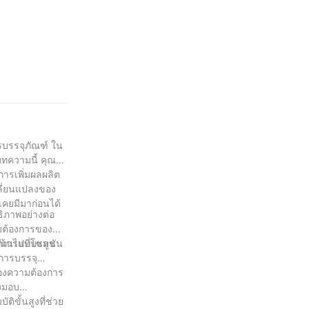
ารบรรจุภัณฑ์ ใน
กบทความนี้ คุณจะ
ารเพิ่มผลผลิต
ปลี่ยนแปลงของ
เคยมีมาก่อนได้
ธิภาพอย่างต่อ
ามต้องการของ
้นไปที่โซลูชัน
วิธีการแบบแมน
บการบรรจุ
นองความต้องการ
่งมอบ
ิขั้นสูงที่ช่วย