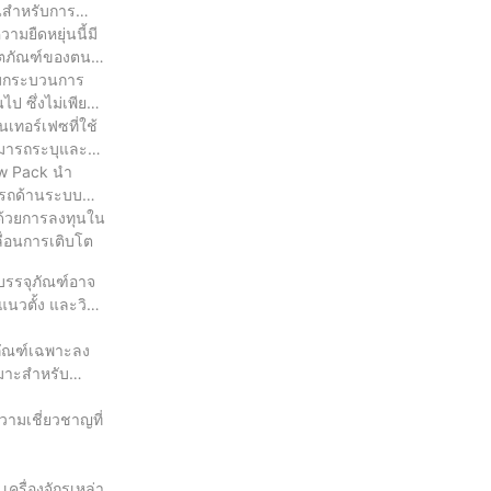
็นสำหรับการ
มยืดหยุ่นนี้มี
ลิตภัณฑ์ของตน
คุมกระบวนการ
ป ซึ่งไม่เพียง
นเทอร์เฟซที่ใช้
สามารถระบุและ
ow Pack นำ
มารถด้านระบบ
 ด้วยการลงทุนใน
ื่อนการเติบโต
บรรจุภัณฑ์อาจ
นวตั้ง และวิธี
ิตภัณฑ์เฉพาะลง
หมาะสำหรับ
ามเชี่ยวชาญที่
เครื่องจักรเหล่า