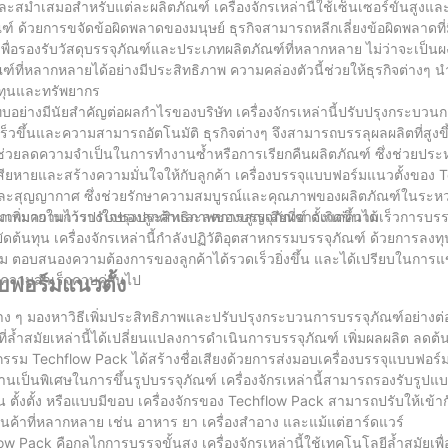
ละสม่ำเสมอสำหรับแต่ละผลิตภัณฑ์ เครื่องจักรเหล่านี้ใช้เซ็นเซอร์ขั้นสูง
 ด้วยการขจัดข้อผิดพลาดของมนุษย์ ธุรกิจสามารถหลีกเลี่ยงข้อผิดพลาดที่มี
ื่อรองรับวัสดุบรรจุภัณฑ์และประเภทผลิตภัณฑ์ที่หลากหลาย ไม่ว่าจะเป็นผ
ฑ์ที่หลากหลายได้อย่างมีประสิทธิภาพ ความคล่องตัวนี้ช่วยให้ธุรกิจต่างๆ 
้นทุนและทรัพยากร
อย่างมีนัยสำคัญต่อผลกำไรของบริษัท เครื่องจักรเหล่านี้ปรับปรุงกระบวน
็วขึ้นและความสามารถอัตโนมัติ ธุรกิจต่างๆ จึงสามารถบรรลุผลผลิตที่สูงข
ังช่วยลดความจำเป็นในการทำงานซ้ำหรือการเรียกคืนผลิตภัณฑ์ ซึ่งช่วยประ
ียหายและสร้างความมั่นใจให้กับลูกค้า เครื่องบรรจุแบบฟอร์มแนวตั้งของ 
ภัยและสุญญากาศ ซึ่งช่วยรักษาความสมบูรณ์และคุณภาพของผลิตภัณฑ์ในระห
พิ่มความไว้วางใจของลูกค้าและลดการสูญเสียที่อาจเกิดขึ้นได้
ากมายในการปรับปรุงประสิทธิภาพของบรรจุภัณฑ์ ตั้งแต่ความเร็วการบรรจุท
้นทุน เครื่องจักรเหล่านี้กำลังปฏิวัติอุตสาหกรรมบรรจุภัณฑ์ ด้วยการลง
ะสม ตอบสนองความต้องการของลูกค้าได้รวดเร็วยิ่งขึ้น และได้เปรียบในการ
ความสำเร็จควบคู่กันไป
บฟอร์มแนวตั้ง
่าง ๆ มองหาวิธีเพิ่มประสิทธิภาพและปรับปรุงกระบวนการบรรจุภัณฑ์อย่างต่
กรที่ล้ำสมัยเหล่านี้ได้เปลี่ยนแปลงการดำเนินการบรรจุภัณฑ์ เพิ่มผลผลิต ลดต
รรม Techflow Pack ได้สร้างชื่อเสียงด้วยการส่งมอบเครื่องบรรจุแบบฟอร์ม
เป็นพิเศษในการขึ้นรูปบรรจุภัณฑ์ เครื่องจักรเหล่านี้สามารถรองรับรูปแ
บน ตั้งตั้ง หรือแบบมีขอบ เครื่องจักรของ Techflow Pack สามารถปรับให้เข้
นค้าที่หลากหลาย เช่น อาหาร ยา เครื่องสำอาง และแม้แต่ฮาร์ดแวร์
 Pack คือกลไกการบรรจุขั้นสูง เครื่องจักรเหล่านี้ใช้เทคโนโลยีล้ำสมัยเพื่อ