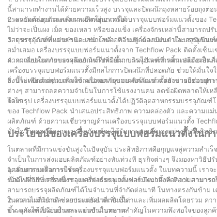
นี้สามารถทำงานได้ด้วยความเร็วสูง บรรจุและปิดผนึกถุงหลายร้อยถุงต่
ประหยัดต้นทุนและเพิ่มผลผลิตโดยรวมได้
2. ความคล่องตัวและความยืดหยุ่น: เครื่องบรรจุแบบฟอร์มแนวตั้งของ T
ไม่ว่าจะเป็นผง เม็ด ของเหลว หรือของแข็ง เครื่องจักรเหล่านี้สามารถป
วัสดุบรรจุภัณฑ์หลายชนิด เช่น โพลีเอทิลีน ฟิล์มลามิเนต และอลูมิเน
3. บรรจุภัณฑ์ที่แม่นยำและสม่ำเสมอ: ความถูกต้องแม่นยำในบรรจุภัณฑ์เป
สม่ำเสมอ เครื่องบรรจุแบบฟอร์มแนวตั้งจาก Techflow Pack ติดตั้งเซ็นเซ
ความเสี่ยงในการบรรจุน้อยเกินไปหรือมากเกินไป ลดการสิ้นเปลืองผลิตภ
4. ความปลอดภัยของผลิตภัณฑ์ที่เพิ่มขึ้น: บรรจุภัณฑ์ที่เหมาะสมถือเป็
เครื่องบรรจุแบบฟอร์มแนวตั้งมีกลไกการปิดผนึกที่ปลอดภัย ช่วยให้มั่
สิ่งนี้ไม่เพียงแต่ช่วยเพิ่มความปลอดภัยของผลิตภัณฑ์ แต่ยังช่วยยืดอายุการ
5. ประหยัดต้นทุน: การใช้เครื่องบรรจุแบบฟอร์มแนวตั้งสามารถช่วยประ
ต่างๆ สามารถลดความจำเป็นในการใช้แรงงานคน ลดข้อผิดพลาดให้เหลือน้อ
กำไร
โดยสรุป เครื่องบรรจุแบบฟอร์มแนวตั้งได้ปฏิวัติอุตสาหกรรมบรรจุภัณฑ์
ของ Techflow Pack นำเสนอประสิทธิภาพ ความคล่องตัว และความแม่นยำท
ผลิตภัณฑ์ ด้วยความเชี่ยวชาญด้านเครื่องบรรจุแบบฟอร์มแนวตั้ง Techflo
มั่นใจว่าความต้องการบรรจุภัณฑ์จะได้รับการตอบสนองอย่างมีประสิทธ
ประโยชน์ของเครื่องบรรจุแบบฟอร์มแนวตั้งในการ
ในตลาดที่มีการแข่งขันสูงในปัจจุบัน ประสิทธิภาพคือกุญแจสู่ความสำเ
จำเป็นในการส่งมอบผลิตภัณฑ์อย่างทันท่วงที ธุรกิจต่างๆ จึงมองหาวิธีปรั
อุตสาหกรรมคือการใช้เครื่องบรรจุแบบฟอร์มแนวตั้ง ในบทความนี้ เราจะ
1. เพิ่มความเร็วการบรรจุ:
เน้นไปที่วิธีที่เครื่องบรรจุแบบฟอร์มแนวตั้งของ Techflow Pack สามาร
ข้อดีหลักประการหนึ่งของเครื่องบรรจุแบบฟอร์มแนวตั้งคือความสามารถใน
สามารถบรรจุผลิตภัณฑ์ได้ในจำนวนที่จำกัดต่อนาที ในทางตรงกันข้าม เ
ในเวลาไม่กี่วินาที ช่วยประหยัดเวลาอันมีค่าและเพิ่มผลผลิตโดยรวม ความเ
2. ความแม่นยำและความแม่นยำที่เพิ่มขึ้น:
ขึ้น และได้เปรียบในการแข่งขันในตลาด
บรรจุภัณฑ์ที่แม่นยำและแม่นยำมีบทบาทสำคัญในความพึงพอใจของลูกค้