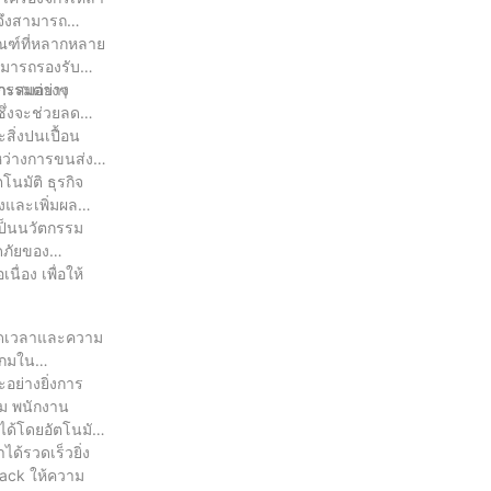
จจึงสามารถ
ัณฑ์ที่หลากหลาย
สามารถรองรับ
หกรรมต่างๆ
มาะสมอย่าง
ซึ่งจะช่วยลด
สิ่งปนเปื้อน
หว่างการขนส่ง
นมัติ ธุรกิจ
งและเพิ่มผล
เป็นนวัตกรรม
ดภัยของ
่อง เพื่อให้
ตลอดเวลาและความ
นเกมใน
อย่างยิ่งการ
ิม พนักงาน
ด้โดยอัตโนมัติ
ด้รวดเร็วยิ่ง
ack ให้ความ