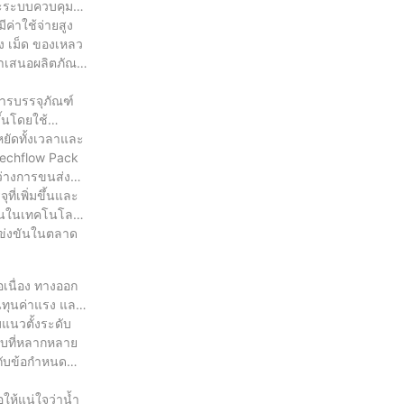
และระบบควบคุม
ค่าใช้จ่ายสูง
ง เม็ด ของเหลว
นำเสนอผลิตภัณฑ์
การบรรจุภัณฑ์
ึ้นโดยใช้
หยัดทั้งเวลาและ
Techflow Pack
ว่างการขนส่ง
ี่เพิ่มขึ้นและ
ทุนในเทคโนโลยี
แข่งขันในตลาด
อเนื่อง ทางออก
้นทุนค่าแรง และ
แนวตั้งระดับ
บบที่หลากหลาย
ากับข้อกำหนด
ให้แน่ใจว่าน้ำ