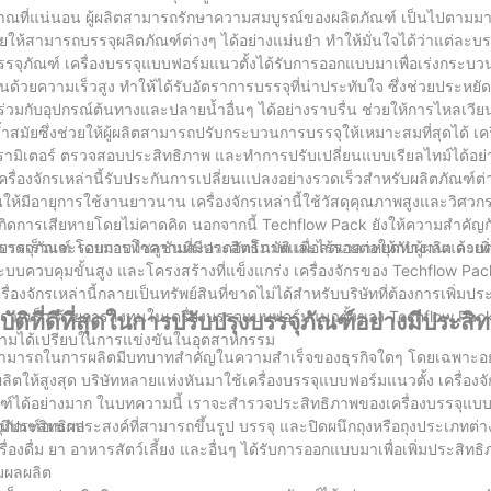
าณที่แน่นอน ผู้ผลิตสามารถรักษาความสมบูรณ์ของผลิตภัณฑ์ เป็นไปตาม
วยให้สามารถบรรจุผลิตภัณฑ์ต่างๆ ได้อย่างแม่นยำ ทำให้มั่นใจได้ว่าแต่ละบร
ภัณฑ์ เครื่องบรรจุแบบฟอร์มแนวตั้งได้รับการออกแบบมาเพื่อเร่งกระบวน
นด้วยความเร็วสูง ทำให้ได้รับอัตราการบรรจุที่น่าประทับใจ ซึ่งช่วยประหยั
นร่วมกับอุปกรณ์ต้นทางและปลายน้ำอื่นๆ ได้อย่างราบรื่น ช่วยให้การไหลเวี
สมัยซึ่งช่วยให้ผู้ผลิตสามารถปรับกระบวนการบรรจุให้เหมาะสมที่สุดได้ เครื
บพารามิเตอร์ ตรวจสอบประสิทธิภาพ และทำการปรับเปลี่ยนแบบเรียลไทม์ได้อย่
งจักรเหล่านี้รับประกันการเปลี่ยนแปลงอย่างรวดเร็วสำหรับผลิตภัณฑ์ต่างๆ
นให้มีอายุการใช้งานยาวนาน เครื่องจักรเหล่านี้ใช้วัสดุคุณภาพสูงและวิศวก
ะเกิดการเสียหายโดยไม่คาดคิด นอกจากนี้ Techflow Pack ยังให้ความสำคัญ
ย่างรวดเร็วและรอบการทำความสะอาดอัตโนมัติ เพื่อลดเวลาหยุดทำงานและเพิ่
บรรจุภัณฑ์ โดยมอบโซลูชันที่มีประสิทธิภาพและไร้รอยต่อให้กับผู้ผลิต ด
 ระบบควบคุมขั้นสูง และโครงสร้างที่แข็งแกร่ง เครื่องจักรของ Techflow P
่องจักรเหล่านี้กลายเป็นทรัพย์สินที่ขาดไม่ได้สำหรับบริษัทที่ต้องการเพิ่มป
วดเร็ว ด้วยการลงทุนในเครื่องบรรจุแบบฟอร์มแนวตั้งของ Techflow Pack
ติที่ดีที่สุดในการปรับปรุงบรรจุภัณฑ์อย่างมีประสิ
วามได้เปรียบในการแข่งขันในอุตสาหกรรม
มสามารถในการผลิตมีบทบาทสำคัญในความสำเร็จของธุรกิจใดๆ โดยเฉพาะอย่
ให้สูงสุด บริษัทหลายแห่งหันมาใช้เครื่องบรรจุแบบฟอร์มแนวตั้ง เครื่องจักร
ได้อย่างมาก ในบทความนี้ เราจะสำรวจประสิทธิภาพของเครื่องบรรจุแบบ
งมีประสิทธิผล
รจุภัณฑ์อเนกประสงค์ที่สามารถขึ้นรูป บรรจุ และปิดผนึกถุงหรือถุงประเภทต่า
รื่องดื่ม ยา อาหารสัตว์เลี้ยง และอื่นๆ ได้รับการออกแบบมาเพื่อเพิ่มประสิ
มผลผลิต