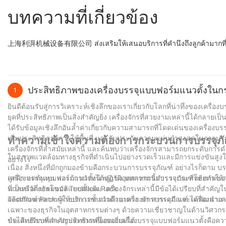
บทความที่เกี่ยวข้อง
上海利湃机械设备有限公司 ส่งเสริมให้เสนอบริการที่คำนึงถึงลูกค้ามากที่
ประสิทธิภาพของเครื่องบรรจุแบบฟอร์มแนวตั้งในก
1
ยินดีต้อนรับสู่การวิเคราะห์เชิงลึกของเราเกี่ยวกับโลกที่น่าทึ่งของเคร
ยุคที่ประสิทธิภาพเป็นสิ่งสำคัญยิ่ง เครื่องจักรที่สวยงามเหล่านี้ได้กลา
ได้รับข้อมูลเชิงลึกอันล้ำค่าเกี่ยวกับความสามารถที่โดดเด่นของเครื
เพิ่มประสิทธิภาพการใช้พื้นที่ และรับประกันความแม่นยำสูงสุดในการบรรจ
ทำความเข้าใจความต้องการกระบวนการบรรจุภัณฑ
เครื่องจักรที่ล้ำสมัยเหล่านี้ และค้นพบว่าเครื่องจักรสามารถยกระดับก
ในสภาพแวดล้อมทางธุรกิจที่ดำเนินไปอย่างรวดเร็วและมีการแข่งขันสูงใน
อย่างไร
เนื่อง สิ่งหนึ่งที่มักถูกมองข้ามคือกระบวนการบรรจุภัณฑ์ อย่างไรก็ตา
ลูกค้า ลดต้นทุน และก้าวนำหน้าคู่แข่ง บทความนี้สำรวจประสิทธิภาพขอ
เครื่องบรรจุแบบฟอร์มแนวตั้งได้ปฏิวัติอุตสาหกรรมบรรจุภัณฑ์โดยทำให
ที่เป็นนวัตกรรมของ Techflow Pack
นวลหรือกึ่งอัตโนมัติแบบดั้งเดิม เครื่องจักรเหล่านี้มีข้อได้เปรียบที่ส
ผลิตภัณฑ์หลากหลายประเภท รวมถึงอาหาร ยา สารเคมี และเครื่องสำอา
Techflow Pack ผู้ให้บริการชั้นนำด้านเครื่องจักรบรรจุภัณฑ์ ได้พัฒ
เฉพาะของธุรกิจในอุตสาหกรรมต่างๆ ด้วยความเชี่ยวชาญในด้านวิศวกร
ประสิทธิภาพและประสิทธิผลที่ยอดเยี่ยมได้
ข้อได้เปรียบที่สำคัญประการหนึ่งของเครื่องบรรจุแบบฟอร์มแนวตั้งคือควา