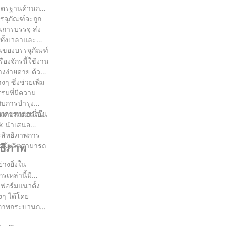
มาตรฐานด้านกฎ
รจุภัณฑ์จะถูก
การบรรจุ ส่ง
ดทั้งเวลาและ
ยนของบรรจุภัณฑ์
่องจักรนี้ใช้งาน
างง่ายดาย ด้วย
 ซึ่งช่วยเพิ่ม
รรมที่มีความ
กับการบำรุง
มความต่อเนื่อง
้วยความสามารถใน
ack นำเสนอ
ระสิทธิภาพการ
 ผู้ผลิตสามารถ
ทธิภาพ
างยิ่งใน
เหล่านี้มี
ฟอร์มแนวตั้ง
งๆ ได้โดย
ทธิภาพกระบวนการ