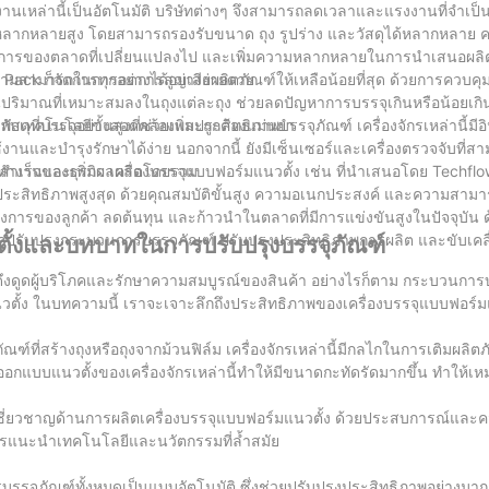
้งานเหล่านี้เป็นอัตโนมัติ บริษัทต่างๆ จึงสามารถลดเวลาและแรงงานที่จำเป
หลากหลายสูง โดยสามารถรองรับขนาด ถุง รูปร่าง และวัสดุได้หลากหลาย ควา
ามต้องการของตลาดที่เปลี่ยนแปลงไป และเพิ่มความหลากหลายในการนำเสนอผ
w Pack ก็จัดการทุกอย่างได้อย่างง่ายดาย
ความสามารถในการลดการสูญเสียผลิตภัณฑ์ให้เหลือน้อยที่สุด ด้วยการควบ
ฑ์ในปริมาณที่เหมาะสมลงในถุงแต่ละถุง ช่วยลดปัญหาการบรรจุเกินหรือน้อยเกินไ
บพัสดุที่บรรจุอย่างสอดคล้องและถูกต้องแม่นยำ
ทคโนโลยีขั้นสูงที่ช่วยเพิ่มประสิทธิภาพบรรจุภัณฑ์ เครื่องจักรเหล่านี้มีอิ
ช้งานและบำรุงรักษาได้ง่าย นอกจากนี้ ยังมีเซ็นเซอร์และเครื่องตรวจจับที่
ุดทำงานและเพิ่มผลผลิตโดยรวม
ำเร็จของธุรกิจ เครื่องบรรจุแบบฟอร์มแนวตั้ง เช่น ที่นำเสนอโดย Techfl
่มประสิทธิภาพสูงสุด ด้วยคุณสมบัติขั้นสูง ความอเนกประสงค์ และความสา
้องการของลูกค้า ลดต้นทุน และก้าวนำในตลาดที่มีการแข่งขันสูงในปัจจุบัน
รถปรับปรุงกระบวนการบรรจุภัณฑ์ ปรับปรุงประสิทธิภาพการผลิต และขับเคล
นวตั้งและบทบาทในการปรับปรุงบรรจุภัณฑ์
งดูดผู้บริโภคและรักษาความสมบูรณ์ของสินค้า อย่างไรก็ตาม กระบวนการ
ตั้ง ในบทความนี้ เราจะเจาะลึกถึงประสิทธิภาพของเครื่องบรรจุแบบฟอร์มแ
ุภัณฑ์ที่สร้างถุงหรือถุงจากม้วนฟิล์ม เครื่องจักรเหล่านี้มีกลไกในการเติมผล
ออกแบบแนวตั้งของเครื่องจักรเหล่านี้ทำให้มีขนาดกะทัดรัดมากขึ้น ทำให้เ
เชี่ยวชาญด้านการผลิตเครื่องบรรจุแบบฟอร์มแนวตั้ง ด้วยประสบการณ์และคว
ารแนะนำเทคโนโลยีและนวัตกรรมที่ล้ำสมัย
รบรรจุภัณฑ์ทั้งหมดเป็นแบบอัตโนมัติ ซึ่งช่วยปรับปรุงประสิทธิภาพอย่างมาก 