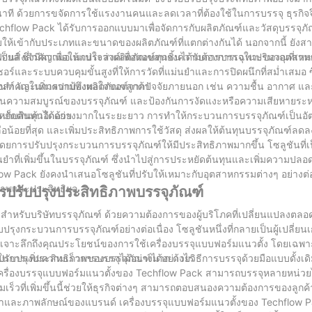
อนาที ด้วยการขจัดการใช้แรงงานคนและลดเวลาที่ต้องใช้ในการบรรจุ ธุรกิ
echflow Pack ได้รับการออกแบบมาเพื่อจัดการกับผลิตภัณฑ์และวัสดุบรรจุภ
รับให้เข้ากับประเภทและขนาดของผลิตภัณฑ์ที่แตกต่างกันได้ นอกจากนี้ ยัง
ียมฟอยล์ ซึ่งมีความอเนกประสงค์เพื่อตอบสนองความต้องการเฉพาะของอุตสา
็นสิ่งสำคัญเพื่อให้แน่ใจว่าผลิตภัณฑ์ทุกชิ้นได้รับการบรรจุในปริมาณที่เห
อร์และระบบควบคุมขั้นสูงที่ให้การวัดที่แม่นยำและการปิดผนึกที่สม่ำเสมอ 
ัณฑ์ และเพิ่มความพึงพอใจของลูกค้า
นสิ่งสำคัญในการปกป้องผลิตภัณฑ์จากปัจจัยภายนอก เช่น ความชื้น อากาศ และ
นใจในความสมบูรณ์ของบรรจุภัณฑ์ และป้องกันการงัดแงะหรือความเสียหายระ
เก็บสินค้าอีกด้วย
หยัดต้นทุนได้อย่างมากในระยะยาว การทำให้กระบวนการบรรจุภัณฑ์เป็นอัตโ
ยที่สุด และเพิ่มประสิทธิภาพการใช้วัสดุ ส่งผลให้ต้นทุนบรรจุภัณฑ์ลดล
โดยการปรับปรุงกระบวนการบรรจุภัณฑ์ให้มีประสิทธิภาพมากขึ้น โซลูชันที่
ี่เพิ่มขึ้นในบรรจุภัณฑ์ ซึ่งนำไปสู่การประหยัดต้นทุนและเพิ่มความปลอ
w Pack ยังคงนำเสนอโซลูชันที่ปรับให้เหมาะกับอุตสาหกรรมต่างๆ อย่างต่อเนื
ิภาพและประสิทธิผล
ปรับปรุงประสิทธิภาพบรรจุภัณฑ์
ร็จสำหรับบริษัทบรรจุภัณฑ์ ด้วยความต้องการของผู้บริโภคที่เปลี่ยนแปลง
บปรุงกระบวนการบรรจุภัณฑ์อย่างต่อเนื่อง โซลูชันหนึ่งที่กลายเป็นผู้เปลี่ย
เจาะลึกถึงคุณประโยชน์ของการใช้เครื่องบรรจุแบบฟอร์มแนวตั้ง โดยเฉพาะ
ถปรับปรุงประสิทธิภาพของบรรจุภัณฑ์ได้อย่างไร
การเพิ่มความเร็วการบรรจุได้อย่างมาก ด้วยวิธีการบรรจุด้วยมือแบบดั้งเด
ครื่องบรรจุแบบฟอร์มแนวตั้งของ Techflow Pack สามารถบรรจุหลายหน่วยไ
ร็วที่เพิ่มขึ้นนี้ช่วยให้ธุรกิจต่างๆ สามารถตอบสนองความต้องการของลูกค้าไ
าและภาพลักษณ์ของแบรนด์ เครื่องบรรจุแบบฟอร์มแนวตั้งของ Techflow P