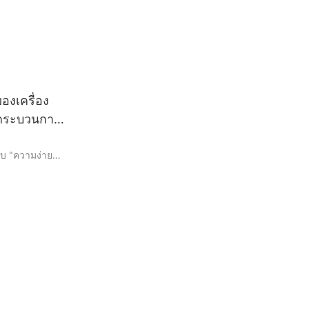
งเครื่อง
ิกระบวนการ
กับ "ความง่าย
บบฟอร์ม: การ
กที่
น ที่บริษัทต่างๆ
ู้บริโภคที่เพิ่ม
าทสำคัญในการ
้วยการถือ
เป็นนวัตกรรม
ะปรับปรุง
ลา ลดของเสีย
่วมกับเราใน