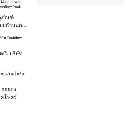
จุภัณฑ์
บบกำหนด
flow Pack
มัติ บริษัท
บรรจุถุง
ทคโฟลว์