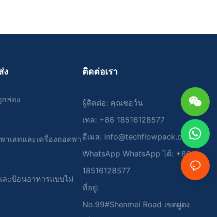
่งในระดับสูง
ุ การเลือกวัสดุ
รวมข้อกำหนดการ
flow Pack
องการเฉพาะของ
งกันได้ ความ
ตัวเข้ากับความ
ส่ง
ติดต่อเรา
ละมี
ุกล่อง
ผู้ติดต่อ: คุณชอว์น
ยังช่วยลด
เทล: +86 18516128577
ห้กระบวนการ
อีเมล:
info@techflowpack.com
จต่างๆ สามารถ
ียงพาเลทและเครื่องถอดพา
ทธิภาพการ
WhatsApp WhatsApp ได้: +86
จากนี้
ด้รับการ
18516128577
ุงรักษาต่ำ ลด
งและป้อนอาหารแบบไม่
ที่อยู่:
รซ่อมแซม
ดุคุณภาพสูงและ
No.99#Shenmei Road เขตผู่ตง
งผลตอบแทนจาก