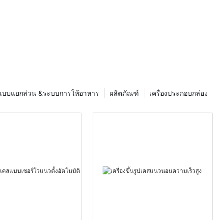
ื่องจักรที่
น์ที่พวกเขานำ
ิงลึกที่มี
ยนภูมิทัศน์บรรจุ
บรรจุภัณฑ์หรือ
เทคโนโลยี
บทุกคนที่มอง
ีการเปลี่ยนแปลง
งการ
บแบบแยกส่วน &ระบบการให้อาหาร
ผลิตภัณฑ์
เครื่องประกอบกล่อง
ร์ม!
ารเครื่องบรรจุ
ด้ปฏิวัติ
รมต่างๆ ทำให้
ม เครื่องจักร
ิตโดย Techflow
บปรุงกระบวนการ