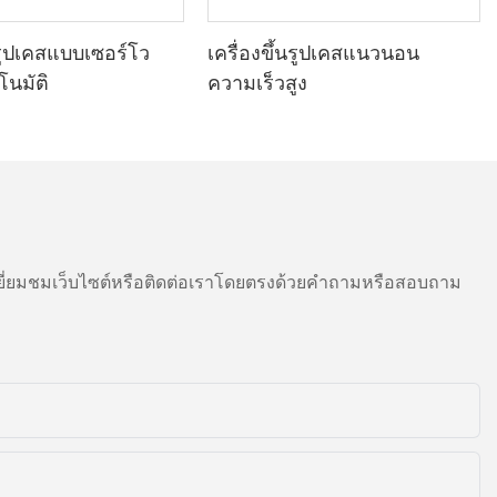
รผลิต และเพิ่ม
วามนี้ เราจะ
สามารถของ
นรูปเคสแบบเซอร์โว
เครื่องขึ้นรูปเคสแนวนอน
เหตุใดจึงมี
โนมัติ
ความเร็วสูง
ีการแข่งขันสูง
ป็นอุปกรณ์ที่ได้
ห้กระบวนการ
ิและลดความซับ
ก และติดฉลาก
รื่น รวมถึงผง
ี่ยมชมเว็บไซต์หรือติดต่อเราโดยตรงด้วยคำถามหรือสอบถาม
กรเหล่านี้นำ
นด้านความ
สามารถรอบด้าน
เครื่องบรรจุ
ภาพการดำเนิน
บวนการบรรจุ