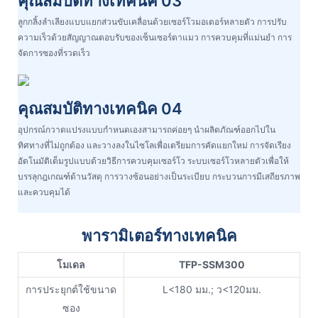
คุณสมบัติทางเทคนิค 03
ลูกกลิ้งลำเลียงแบบแยกส่วนขับเคลื่อนด้วยเซอร์โวมอเตอร์หลายตัว การปรับ
ความเร็วด้วยสัญญาณตอบรับของเซ็นเซอร์ตาแมว การควบคุมที่แม่นยำ การ
จัดการซองที่รวดเร็ว
คุณสมบัติทางเทคนิค 04
อุปกรณ์กวาดแปรงแบบกำหนดเองสามารถค่อยๆ นำผลิตภัณฑ์ออกไปใน
ทิศทางที่ไม่ถูกต้อง และวางลงในไซโลเพื่อเตรียมการคัดแยกใหม่ การจัดเรียง
อัตโนมัติเต็มรูปแบบด้วยวิธีการควบคุมเซอร์โว ระบบเซอร์โวหลายตัวเพื่อให้
บรรลุกฎเกณฑ์ด้านวัสดุ การวางซ้อนอย่างเป็นระเบียบ กระบวนการมีเสถียรภาพ
และควบคุมได้
พารามิเตอร์ทางเทคนิค
โมเดล
TFP-SSM300
การประยุกต์ใช้ขนาด
L<180 มม.; ว<120มม.
ซอง