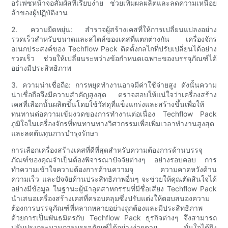
อร์เฟซหน้าจอสัมผัสที่เรียบง่าย ช่วยเพิ่มผลผลิตและลดความเหนื่อย
ล้าของผู้ปฏิบัติงาน
2. ความยืดหยุ่น: สำรวจผู้สร้างเคสที่ให้การเปลี่ยนแปลงอย่าง
รวดเร็วสำหรับขนาดและสไตล์ของเคสที่แตกต่างกัน เครื่องจักร
อเนกประสงค์ของ Techflow Pack ติดตั้งกลไกที่ปรับเปลี่ยนได้อย่าง
รวดเร็ว ช่วยให้เปลี่ยนระหว่างข้อกำหนดเฉพาะของบรรจุภัณฑ์ได้
อย่างมีประสิทธิภาพ
3. ความน่าเชื่อถือ: การหยุดทำงานอาจมีค่าใช้จ่ายสูง ดังนั้นความ
น่าเชื่อถือจึงมีความสำคัญสูงสุด ตรวจสอบให้แน่ใจว่าเครื่องสร้าง
เคสที่เลือกนั้นผลิตขึ้นโดยใช้วัสดุที่แข็งแกร่งและสร้างขึ้นเพื่อให้
ทนทานต่อความเข้มงวดของการทำงานต่อเนื่อง Techflow Pack
ภูมิใจในเครื่องจักรที่ทนทานทางวิศวกรรมเพื่อเพิ่มเวลาทำงานสูงสุด
และลดต้นทุนการบำรุงรักษา
การเลือกเครื่องสร้างเคสที่ดีที่สุดสำหรับความต้องการด้านบรรจุ
ภัณฑ์ของคุณจำเป็นต้องพิจารณาปัจจัยต่างๆ อย่างรอบคอบ การ
ทำความเข้าใจความต้องการด้านความจุ ความคาดหวังด้าน
ความเร็ว และปัจจัยด้านประสิทธิภาพอื่นๆ จะช่วยให้คุณตัดสินใจได้
อย่างมีข้อมูล ในฐานะผู้นำอุตสาหกรรมที่มีชื่อเสียง Techflow Pack
นำเสนอเครื่องสร้างเคสที่ครอบคลุมซึ่งปรับแต่งให้ตอบสนองความ
ต้องการบรรจุภัณฑ์ที่หลากหลายอย่างถูกต้องและมีประสิทธิภาพ
ด้วยการเป็นพันธมิตรกับ Techflow Pack ธุรกิจต่างๆ จึงสามารถ
ปรับปรุงกระบวนการบรรจุภัณฑ์ได้อย่างง่ายดาย มั่นใจได้ถึง