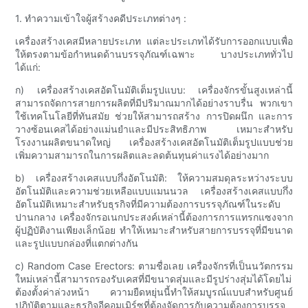
1. ทำความเข้าใจผู้สร้างคดีประเภทต่างๆ :
เครื่องสร้างเคสมีหลายประเภท แต่ละประเภทได้รับการออกแบบเพื่อ
ให้ตรงตามข้อกำหนดด้านบรรจุภัณฑ์เฉพาะ บางประเภททั่วไป
ได้แก่:
ก) เครื่องสร้างเคสอัตโนมัติเต็มรูปแบบ: เครื่องจักรขั้นสูงเหล่านี้
สามารถจัดการสายการผลิตที่มีปริมาณมากได้อย่างราบรื่น พวกเขา
ใช้เทคโนโลยีที่ทันสมัย ​​ช่วยให้สามารถสร้าง การปิดผนึก และการ
วางซ้อนเคสได้อย่างแม่นยำและมีประสิทธิภาพ เหมาะสำหรับ
โรงงานผลิตขนาดใหญ่ เครื่องสร้างเคสอัตโนมัติเต็มรูปแบบช่วย
เพิ่มความสามารถในการผลิตและลดต้นทุนค่าแรงได้อย่างมาก
b) เครื่องสร้างเคสแบบกึ่งอัตโนมัติ: ให้ความสมดุลระหว่างระบบ
อัตโนมัติและความช่วยเหลือแบบแมนนวล เครื่องสร้างเคสแบบกึ่ง
อัตโนมัติเหมาะสำหรับธุรกิจที่มีความต้องการบรรจุภัณฑ์ในระดับ
ปานกลาง เครื่องจักรอเนกประสงค์เหล่านี้ต้องการการแทรกแซงจาก
ผู้ปฏิบัติงานเพียงเล็กน้อย ทำให้เหมาะสำหรับสายการบรรจุที่มีขนาด
และรูปแบบกล่องที่แตกต่างกัน
c) Random Case Erectors: ตามชื่อเลย เครื่องจักรที่เป็นนวัตกรรม
ใหม่เหล่านี้สามารถรองรับเคสที่มีขนาดสุ่มและมีรูปร่างสุ่มได้โดยไม่
ต้องตั้งค่าล่วงหน้า ความยืดหยุ่นนี้ทำให้สมบูรณ์แบบสำหรับศูนย์
ปฏิบัติตามและธุรกิจอีคอมเมิร์ซที่ต้องจัดการกับความต้องการบรรจุ