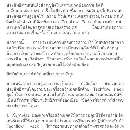
ประสิทธิภาพเป็นสิ่งสำคัญยิ่งในสภาพแวดล้อมการผลิตที่
เปลี่ยนแปลงอย่างรวดเร็วในปัจจุบัน ซึ่งสายการผลิตมุ่งมั่นที่จะรักษา
ประสิทธิภาพสูงสุดไว้ ความเร็วที่ผู้สร้างเคสสามารถประกอบเคสได้
ถือเป็นสิ่งสำคัญที่ต้องพิจารณา Techflow Pack นำความก้าวหน้า
ทางเทคโนโลยีล่าสุดมาสู่เครื่องสร้างเคส โดยนำเสนอความ
สามารถความเร็วสูงโดยไม่ลดทอนความแม่นยำ
นอกจากนี้ การประเมินความต้องการความเร็วโดยพิจารณาจาก
ผลลัพธ์ที่คาดการณ์ไว้ของสายการผลิตบรรจุภัณฑ์ก็เป็นสิ่งสำคัญ
ด้วยการเลือกเครื่องสร้างเคสที่ตรงหรือเกินกว่าความเร็วของสาย
การผลิต ธุรกิจต่างๆ จึงสามารถรับประกันขั้นตอนการทำงานที่ไม่
หยุดชะงักและลดปัญหาคอขวดให้เหลือน้อยที่สุด
ปัจจัยด้านประสิทธิภาพที่เหมาะสมที่สุด:
นอกเหนือจากความจุและความเร็วแล้ว ปัจจัยอื่นๆ ยังส่งผลต่อ
ประสิทธิภาพโดยรวมของเครื่องสร้างเคสอีกด้วย Techflow Pack
ภูมิใจในการนำเสนอเทคโนโลยีที่ล้ำหน้าและผสมผสานคุณสมบัติที่
เป็นนวัตกรรมเพื่อประสิทธิภาพที่ยอดเยี่ยม ข้อควรพิจารณาที่สำคัญ
บางประการ ได้แก่:
1. ใช้งานง่าย: มองหาเครื่องสร้างเคสที่มีการควบคุมที่ใช้งานง่าย อิน
เทอร์เฟซที่ใช้งานง่าย และข้อกำหนดการฝึกอบรมผู้ปฏิบัติงานขั้นต่ำ
Techflow Pack มีการออกแบบตามหลักสรีระศาสตร์และอินเท