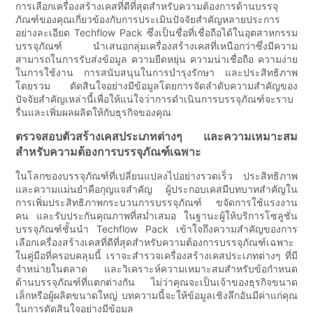
การเลือกเครื่องสร้างเคสที่ดีที่สุดสำหรับความต้องการด้านบรรจุ
ภัณฑ์ของคุณเกี่ยวข้องกับการประเมินปัจจัยสำคัญหลายประการ
อย่างละเอียด Techflow Pack ซึ่งเป็นชื่อที่เชื่อถือได้ในอุตสาหกรรม
บรรจุภัณฑ์ นำเสนอกลุ่มเครื่องสร้างเคสที่เหนือกว่าซึ่งมีความ
สามารถในการรับส่งข้อมูล ความยืดหยุ่น ความน่าเชื่อถือ ความง่าย
ในการใช้งาน การสนับสนุนในการบำรุงรักษา และประสิทธิภาพ
โดยรวม ตัดสินใจอย่างมีข้อมูลโดยการจัดลำดับความสำคัญของ
ปัจจัยสำคัญเหล่านี้เพื่อให้แน่ใจว่าการดำเนินการบรรจุภัณฑ์จะราบ
รื่นและเพิ่มผลผลิตให้กับธุรกิจของคุณ
ตรวจสอบตัวสร้างเคสประเภทต่างๆ และความเหมาะสม
สำหรับความต้องการบรรจุภัณฑ์เฉพาะ
ในโลกของบรรจุภัณฑ์ที่เปลี่ยนแปลงไปอย่างรวดเร็ว ประสิทธิภาพ
และความแม่นยำคือกุญแจสำคัญ ผู้ประกอบเคสมีบทบาทสำคัญใน
การเพิ่มประสิทธิภาพกระบวนการบรรจุภัณฑ์ ขจัดการใช้แรงงาน
คน และรับประกันคุณภาพที่สม่ำเสมอ ในฐานะผู้ให้บริการโซลูชั่น
บรรจุภัณฑ์ชั้นนำ Techflow Pack เข้าใจถึงความสำคัญของการ
เลือกเครื่องสร้างเคสที่ดีที่สุดสำหรับความต้องการบรรจุภัณฑ์เฉพาะ
ในคู่มือที่ครอบคลุมนี้ เราจะสำรวจเครื่องสร้างเคสประเภทต่างๆ ที่มี
จำหน่ายในตลาด และวิเคราะห์ความเหมาะสมสำหรับข้อกำหนด
ด้านบรรจุภัณฑ์ที่แตกต่างกัน ไม่ว่าคุณจะเป็นเจ้าของธุรกิจขนาด
เล็กหรือผู้ผลิตขนาดใหญ่ บทความนี้จะให้ข้อมูลเชิงลึกอันมีค่าแก่คุณ
ในการตัดสินใจอย่างมีข้อมูล