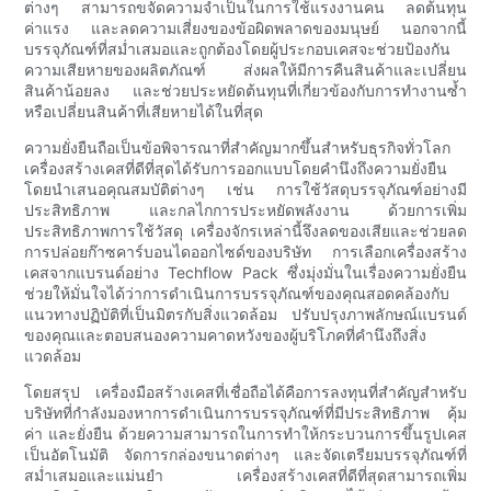
ต่างๆ สามารถขจัดความจำเป็นในการใช้แรงงานคน ลดต้นทุน
ค่าแรง และลดความเสี่ยงของข้อผิดพลาดของมนุษย์ นอกจากนี้
บรรจุภัณฑ์ที่สม่ำเสมอและถูกต้องโดยผู้ประกอบเคสจะช่วยป้องกัน
ความเสียหายของผลิตภัณฑ์ ส่งผลให้มีการคืนสินค้าและเปลี่ยน
สินค้าน้อยลง และช่วยประหยัดต้นทุนที่เกี่ยวข้องกับการทำงานซ้ำ
หรือเปลี่ยนสินค้าที่เสียหายได้ในที่สุด
ความยั่งยืนถือเป็นข้อพิจารณาที่สำคัญมากขึ้นสำหรับธุรกิจทั่วโลก
เครื่องสร้างเคสที่ดีที่สุดได้รับการออกแบบโดยคำนึงถึงความยั่งยืน
โดยนำเสนอคุณสมบัติต่างๆ เช่น การใช้วัสดุบรรจุภัณฑ์อย่างมี
ประสิทธิภาพ และกลไกการประหยัดพลังงาน ด้วยการเพิ่ม
ประสิทธิภาพการใช้วัสดุ เครื่องจักรเหล่านี้จึงลดของเสียและช่วยลด
การปล่อยก๊าซคาร์บอนไดออกไซด์ของบริษัท การเลือกเครื่องสร้าง
เคสจากแบรนด์อย่าง Techflow Pack ซึ่งมุ่งมั่นในเรื่องความยั่งยืน
ช่วยให้มั่นใจได้ว่าการดำเนินการบรรจุภัณฑ์ของคุณสอดคล้องกับ
แนวทางปฏิบัติที่เป็นมิตรกับสิ่งแวดล้อม ปรับปรุงภาพลักษณ์แบรนด์
ของคุณและตอบสนองความคาดหวังของผู้บริโภคที่คำนึงถึงสิ่ง
แวดล้อม
โดยสรุป เครื่องมือสร้างเคสที่เชื่อถือได้คือการลงทุนที่สำคัญสำหรับ
บริษัทที่กำลังมองหาการดำเนินการบรรจุภัณฑ์ที่มีประสิทธิภาพ คุ้ม
ค่า และยั่งยืน ด้วยความสามารถในการทำให้กระบวนการขึ้นรูปเคส
เป็นอัตโนมัติ จัดการกล่องขนาดต่างๆ และจัดเตรียมบรรจุภัณฑ์ที่
สม่ำเสมอและแม่นยำ เครื่องสร้างเคสที่ดีที่สุดสามารถเพิ่ม