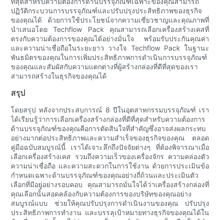
ที่สุดสำหรับความต้องการด้านบรรจุภัณฑ์เฉพาะของคุณสามารถ
ปฏิวัติกระบวนการบรรจุภัณฑ์และปรับปรุงประสิทธิภาพของธุรกิจ
ของคุณได้ ด้วยการใช้ประโยชน์จากความเชี่ยวชาญและคุณภาพที่
นำเสนอโดย Techflow Pack คุณสามารถเลือกเครื่องสร้างเคสที่
ตรงกับความต้องการของคุณได้อย่างมั่นใจ พร้อมรับประกันคุณค่า
และความน่าเชื่อถือในระยะยาว วางใจ Techflow Pack ในฐานะ
พันธมิตรของคุณในการเพิ่มประสิทธิภาพการดำเนินการบรรจุภัณฑ์
ของคุณและสัมผัสกับความแตกต่างที่ผู้สร้างกล่องที่ดีที่สุดของเรา
สามารถสร้างในธุรกิจของคุณได้
สรุป
โดยสรุป หลังจากประสบการณ์ 8 ปีในอุตสาหกรรมบรรจุภัณฑ์ เรา
ได้เรียนรู้ว่าการเลือกเครื่องสร้างกล่องที่ดีที่สุดสำหรับความต้องการ
ด้านบรรจุภัณฑ์ของคุณคือการตัดสินใจที่สำคัญซึ่งอาจส่งผลกระทบ
อย่างมากต่อประสิทธิภาพและความสำเร็จของธุรกิจของคุณ ตลอด
คู่มือฉบับสมบูรณ์นี้ เราได้เจาะลึกถึงปัจจัยต่างๆ ที่ต้องพิจารณาเมื่อ
เลือกเครื่องสร้างเคส รวมถึงความเร็วของเครื่องจักร ความคล่องตัว
ความน่าเชื่อถือ และความสะดวกในการใช้งาน ด้วยการประเมินข้อ
กำหนดเฉพาะด้านบรรจุภัณฑ์ของคุณอย่างถี่ถ้วนและประเมินตัว
เลือกที่มีอยู่อย่างรอบคอบ คุณสามารถมั่นใจได้ว่าเครื่องสร้างกล่องที่
คุณเลือกนั้นสอดคล้องกับความต้องการของบริษัทของคุณอย่าง
สมบูรณ์แบบ ช่วยให้คุณปรับปรุงการดำเนินงานของคุณ ปรับปรุง
ประสิทธิภาพการทำงาน และบรรลุเป้าหมายทางธุรกิจของคุณได้ใน