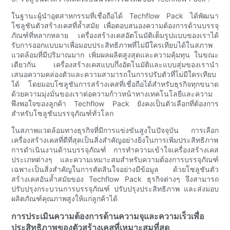
ในฐานะผู้นำอุตสาหกรรมที่เชื่อถือได้ Techflow Pack ได้พัฒนา
โซลูชันตัวสร้างเคสที่ล้ำสมัย เพื่อตอบสนองความต้องการด้านบรรจุ
ภัณฑ์ที่หลากหลาย เครื่องสร้างเคสอัตโนมัติเต็มรูปแบบของเราได้
รับการออกแบบมาเพื่อมอบประสิทธิภาพที่ไม่มีใครเทียบได้ในสภาพ
แวดล้อมที่มีปริมาณมาก เพิ่มผลผลิตสูงสุดและความคุ้มทุน ในขณะ
เดียวกัน เครื่องสร้างเคสแบบกึ่งอัตโนมัติและแบบสุ่มของเรานำ
เสนอความคล่องตัวและความสามารถในการปรับตัวที่ไม่มีใครเทียบ
ได้ โดยมอบโซลูชันการสร้างเคสที่เชื่อถือได้สำหรับธุรกิจทุกขนาด
ด้วยความมุ่งมั่นของเราต่อความก้าวหน้าทางเทคโนโลยีและความ
พึงพอใจของลูกค้า Techflow Pack ยังคงเป็นตัวเลือกที่ต้องการ
สำหรับโซลูชันบรรจุภัณฑ์ทั่วโลก
ในสภาพแวดล้อมทางธุรกิจที่มีการแข่งขันสูงในปัจจุบัน การเลือก
เครื่องสร้างเคสที่ดีที่สุดเป็นสิ่งสำคัญอย่างยิ่งในการเพิ่มประสิทธิภาพ
การดำเนินงานด้านบรรจุภัณฑ์ การทำความเข้าใจเครื่องสร้างเคส
ประเภทต่างๆ และความเหมาะสมสำหรับความต้องการบรรจุภัณฑ์
เฉพาะเป็นสิ่งสำคัญในการตัดสินใจอย่างมีข้อมูล ด้วยโซลูชันตัว
สร้างเคสอันล้ำสมัยของ Techflow Pack ธุรกิจต่างๆ จึงสามารถ
ปรับปรุงกระบวนการบรรจุภัณฑ์ ปรับปรุงประสิทธิภาพ และส่งมอบ
ผลิตภัณฑ์คุณภาพสูงให้แก่ลูกค้าได้
การประเมินความต้องการด้านความจุและความเร็วเพื่อ
ประสิทธิภาพของตัวสร้างเคสที่เหมาะสมที่สุด