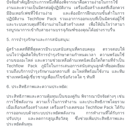
ปัจจัยสำคัญอีกประการหนึ่งที่ต้องพิจารณาคือความง่ายในการใช้
งานและความเป็นมิตรต่อผู้ปฏิบัติงาน เครื่องมือสร้างเคสที่เลือกควร
มีอินเทอร์เฟซที่ใช้งานง่าย และต้องมีการฝึกอบรมขั้นต่ำในการ
ปฏิบัติงาน Techflow Pack รวมเอาการออกแบบที่เป็นมิตรต่อผู้ใช้
และระบบควบคุมที่ใช้งานง่ายในตัวสร้างเคส เพื่อให้มั่นใจว่าสามา
รถบูรณาการเข้ากับสายงานบรรจุภัณฑ์ของคุณได้อย่างราบรื่น
5. การบำรุงรักษาและการสนับสนุน:
ผู้สร้างเคสที่ดีที่สุดควรมีระบบสนับสนุนที่ครอบคลุม ตรวจสอบให้
แน่ใจว่าผู้ผลิตให้บริการบำรุงรักษาตามกำหนดเวลา ความพร้อมใช้
งานของอะไหล่ และความช่วยเหลือด้านเทคนิคเมื่อใดก็ตามที่จำเป็น
Techflow Pack ภูมิใจในการเสนอการสนับสนุนลูกค้าที่ยอดเยี่ยม
รวมถึงบริการบำรุงรักษานอกสถานที่ อะไหล่ที่พร้อมใช้งาน และทีม
ช่างเทคนิคผู้เชี่ยวชาญเพื่อแก้ไขข้อกังวลใด ๆ ทันที
6. ประสิทธิภาพและความประหยัด:
ประสิทธิภาพและความคุ้มทุนเป็นของคู่กัน พิจารณาปัจจัยต่างๆ เช่น
การใช้พลังงาน ความเร็วในการทำงาน และประสิทธิภาพโดยรวม
เมื่อเลือกเครื่องสร้างเคส เครื่องสร้างเคสของ Techflow Pack ได้รับ
การออกแบบด้วยระบบประหยัดพลังงาน การทำงานที่ได้รับการ
ปรับปรุง และลดการสูญเสียวัสดุ ซึ่งช่วยเพิ่มประสิทธิภาพและ
ประหยัดต้นทุน