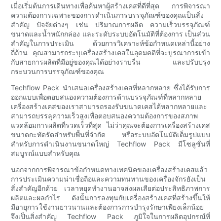
เมื่อเริ่มต้นการเดินทางเพื่อค้นหาผู้สร้างเคสที่ดีที่สุด การพิจารณา
ความต้องการเฉพาะของการดำเนินการบรรจุภัณฑ์ของคุณเป็นสิ่ง
สำคัญ ปัจจัยต่างๆ เช่น ปริมาณการผลิต ความเร็วบรรจุภัณฑ์
ขนาดและน้ำหนักกล่อง และระดับระบบอัตโนมัติที่ต้องการ เป็นส่วน
สำคัญในการประเมิน ด้วยการวิเคราะห์ข้อกำหนดเหล่านี้อย่าง
ถี่ถ้วน คุณสามารถระบุเครื่องสร้างเคสในอุดมคติที่จะบูรณาการเข้า
กับสายการผลิตที่มีอยู่ของคุณได้อย่างราบรื่น และปรับปรุง
กระบวนการบรรจุภัณฑ์ของคุณ
Techflow Pack นำเสนอเครื่องสร้างเคสที่หลากหลาย ซึ่งได้รับการ
ออกแบบเพื่อตอบสนองความต้องการด้านบรรจุภัณฑ์ที่หลากหลาย
เครื่องสร้างเคสของเราสามารถรองรับขนาดเคสได้หลากหลายและ
สามารถบรรลุความเร็วสูงเพื่อตอบสนองความต้องการของสภาพ
แวดล้อมการผลิตที่รวดเร็วที่สุด ไม่ว่าคุณจะต้องการเครื่องสร้างเคส
ขนาดกะทัดรัดสำหรับพื้นที่จำกัด หรือระบบอัตโนมัติเต็มรูปแบบ
สำหรับการดำเนินงานขนาดใหญ่ Techflow Pack มีโซลูชั่นที่
สมบูรณ์แบบสำหรับคุณ
นอกจากการพิจารณาข้อกำหนดทางเทคนิคของเครื่องสร้างเคสแล้ว
การประเมินความน่าเชื่อถือและความทนทานของเครื่องจักรยังเป็น
สิ่งสำคัญอีกด้วย เวลาหยุดทำงานอาจส่งผลเสียต่อประสิทธิภาพการ
ผลิตและผลกำไร ดังนั้นการลงทุนกับเครื่องสร้างเคสที่สร้างขึ้นให้
มีอายุการใช้งานยาวนานและต้องการการบำรุงรักษาเพียงเล็กน้อย
จึงเป็นสิ่งสำคัญ Techflow Pack ภูมิใจในการผลิตอุปกรณ์ที่