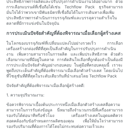
ประสิทธิภาพการผลิตและปรับปรุงการดำเนินงานได้อย่างมาก ด้วย
การเลือกแบรนด์ที่เชื่อถือได้เช่น Techflow Pack ธุรกิจสามารถ
มั่นใจได้ว่าพวกเขามีพันธมิตรที่เชื่อถือได้ในการเดินทางเพื่อเพิ่ม
ประสิทธิภาพการดำเนินการบรรจุภัณฑ์และบรรลุความสำเร็จใน
ตลาดที่มีการแข่งขันในปัจจุบัน
การประเมินปัจจัยสำคัญที่ต้องพิจารณาเมื่อเลือกผู้สร้างเคส
ในโลกของบรรจุภัณฑ์ที่เปลี่ยนแปลงไปอย่างรวดเร็ว การเลือก
เครื่องสร้างกล่องที่ดีที่สุดเป็นสิ่งสำคัญในการปรับปรุงการดำเนิน
งาน เพิ่มความสามารถในการผลิต และเพิ่มประสิทธิภาพ ด้วยตัว
เลือกมากมายที่มีอยู่ในตลาด การตัดสินใจเลือกที่ถูกต้องจำเป็นต้องมี
การประเมินปัจจัยสำคัญอย่างรอบคอบ ในคู่มือที่ครอบคลุมนี้ เราจะ
พูดถึงประเด็นสำคัญที่ต้องพิจารณาเมื่อเลือกตัวสร้างเคส โดยเน้นไป
ที่โซลูชันที่ดีที่สุดในระดับเดียวกันที่นำเสนอโดย Techflow Pack
ปัจจัยสำคัญที่ต้องพิจารณาเมื่อเลือกผู้สร้างคดี:
1. ความจุปริมาณงาน:
ข้อควรพิจารณาเบื้องต้นประการหนึ่งเมื่อเลือกตัวสร้างเคสคือความ
สามารถในการรับส่งข้อมูล นี่หมายถึงจำนวนกรณีที่เครื่องสามารถ
รองรับได้ต่อนาทีหรือชั่วโมง เครื่องสร้างเคสในอุดมคติควร
สอดคล้องกับข้อกำหนดการผลิตของคุณ เพื่อให้มั่นใจว่าสามารถ
รองรับปริมาณที่ต้องการได้โดยไม่กระทบต่อความเร็วและ