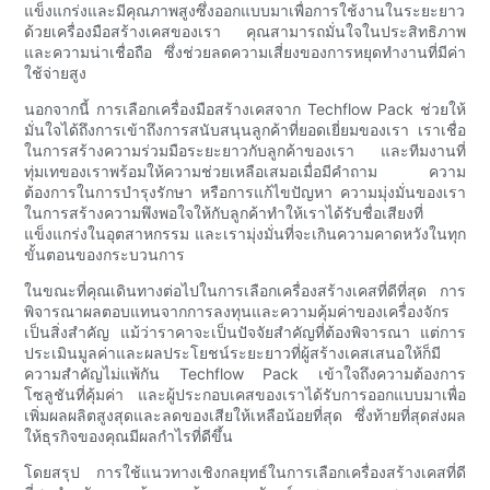
แข็งแกร่งและมีคุณภาพสูงซึ่งออกแบบมาเพื่อการใช้งานในระยะยาว
ด้วยเครื่องมือสร้างเคสของเรา คุณสามารถมั่นใจในประสิทธิภาพ
และความน่าเชื่อถือ ซึ่งช่วยลดความเสี่ยงของการหยุดทำงานที่มีค่า
ใช้จ่ายสูง
นอกจากนี้ การเลือกเครื่องมือสร้างเคสจาก Techflow Pack ช่วยให้
มั่นใจได้ถึงการเข้าถึงการสนับสนุนลูกค้าที่ยอดเยี่ยมของเรา เราเชื่อ
ในการสร้างความร่วมมือระยะยาวกับลูกค้าของเรา และทีมงานที่
ทุ่มเทของเราพร้อมให้ความช่วยเหลือเสมอเมื่อมีคำถาม ความ
ต้องการในการบำรุงรักษา หรือการแก้ไขปัญหา ความมุ่งมั่นของเรา
ในการสร้างความพึงพอใจให้กับลูกค้าทำให้เราได้รับชื่อเสียงที่
แข็งแกร่งในอุตสาหกรรม และเรามุ่งมั่นที่จะเกินความคาดหวังในทุก
ขั้นตอนของกระบวนการ
ในขณะที่คุณเดินทางต่อไปในการเลือกเครื่องสร้างเคสที่ดีที่สุด การ
พิจารณาผลตอบแทนจากการลงทุนและความคุ้มค่าของเครื่องจักร
เป็นสิ่งสำคัญ แม้ว่าราคาจะเป็นปัจจัยสำคัญที่ต้องพิจารณา แต่การ
ประเมินมูลค่าและผลประโยชน์ระยะยาวที่ผู้สร้างเคสเสนอให้ก็มี
ความสำคัญไม่แพ้กัน Techflow Pack เข้าใจถึงความต้องการ
โซลูชันที่คุ้มค่า และผู้ประกอบเคสของเราได้รับการออกแบบมาเพื่อ
เพิ่มผลผลิตสูงสุดและลดของเสียให้เหลือน้อยที่สุด ซึ่งท้ายที่สุดส่งผล
ให้ธุรกิจของคุณมีผลกำไรที่ดีขึ้น
โดยสรุป การใช้แนวทางเชิงกลยุทธ์ในการเลือกเครื่องสร้างเคสที่ดี