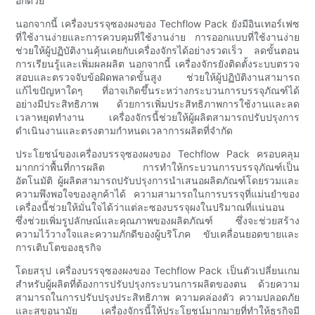
อีกด้วย
นอกจากนี้ เครื่องบรรจุซองผงของ Techflow Pack ยังมีอินเทอร์เฟซ
ที่ใช้งานง่ายและการควบคุมที่ใช้งานง่าย การออกแบบที่ใช้งานง่าย
ช่วยให้ผู้ปฏิบัติงานคุ้นเคยกับเครื่องจักรได้อย่างรวดเร็ว ลดขั้นตอน
การเรียนรู้และเพิ่มผลผลิต นอกจากนี้ เครื่องจักรยังติดตั้งระบบตรวจ
สอบและตรวจจับข้อผิดพลาดขั้นสูง ช่วยให้ผู้ปฏิบัติงานสามารถ
แก้ไขปัญหาใดๆ ที่อาจเกิดขึ้นระหว่างกระบวนการบรรจุภัณฑ์ได้
อย่างมีประสิทธิภาพ ด้วยการเพิ่มประสิทธิภาพการใช้งานและลด
เวลาหยุดทำงาน เครื่องจักรนี้ช่วยให้ผู้ผลิตสามารถปรับปรุงการ
ดำเนินงานและตรงตามกำหนดเวลาการผลิตที่จำกัด
ประโยชน์ของเครื่องบรรจุซองผงของ Techflow Pack ครอบคลุม
มากกว่าพื้นที่การผลิต การทำให้กระบวนการบรรจุภัณฑ์เป็น
อัตโนมัติ ผู้ผลิตสามารถปรับปรุงการนำเสนอผลิตภัณฑ์โดยรวมและ
ความพึงพอใจของลูกค้าได้ ความสามารถในการบรรจุที่แม่นยำของ
เครื่องนี้ช่วยให้มั่นใจได้ว่าแต่ละซองบรรจุผงในปริมาณที่แน่นอน
ซึ่งช่วยเพิ่มรูปลักษณ์และคุณภาพของผลิตภัณฑ์ ซึ่งจะช่วยสร้าง
ความไว้วางใจและความภักดีของผู้บริโภค ขับเคลื่อนยอดขายและ
การเติบโตของธุรกิจ
โดยสรุป เครื่องบรรจุซองผงของ Techflow Pack เป็นตัวเปลี่ยนเกม
สำหรับผู้ผลิตที่ต้องการปรับปรุงกระบวนการผลิตของตน ด้วยความ
สามารถในการปรับปรุงประสิทธิภาพ ความคล่องตัว ความปลอดภัย
และสุขอนามัย เครื่องจักรนี้ให้ประโยชน์มากมายที่ทำให้ธุรกิจมี