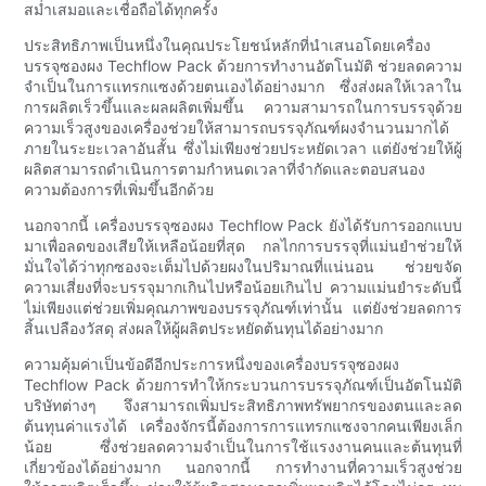
สม่ำเสมอและเชื่อถือได้ทุกครั้ง
ประสิทธิภาพเป็นหนึ่งในคุณประโยชน์หลักที่นำเสนอโดยเครื่อง
บรรจุซองผง Techflow Pack ด้วยการทำงานอัตโนมัติ ช่วยลดความ
จำเป็นในการแทรกแซงด้วยตนเองได้อย่างมาก ซึ่งส่งผลให้เวลาใน
การผลิตเร็วขึ้นและผลผลิตเพิ่มขึ้น ความสามารถในการบรรจุด้วย
ความเร็วสูงของเครื่องช่วยให้สามารถบรรจุภัณฑ์ผงจำนวนมากได้
ภายในระยะเวลาอันสั้น ซึ่งไม่เพียงช่วยประหยัดเวลา แต่ยังช่วยให้ผู้
ผลิตสามารถดำเนินการตามกำหนดเวลาที่จำกัดและตอบสนอง
ความต้องการที่เพิ่มขึ้นอีกด้วย
นอกจากนี้ เครื่องบรรจุซองผง Techflow Pack ยังได้รับการออกแบบ
มาเพื่อลดของเสียให้เหลือน้อยที่สุด กลไกการบรรจุที่แม่นยำช่วยให้
มั่นใจได้ว่าทุกซองจะเต็มไปด้วยผงในปริมาณที่แน่นอน ช่วยขจัด
ความเสี่ยงที่จะบรรจุมากเกินไปหรือน้อยเกินไป ความแม่นยำระดับนี้
ไม่เพียงแต่ช่วยเพิ่มคุณภาพของบรรจุภัณฑ์เท่านั้น แต่ยังช่วยลดการ
สิ้นเปลืองวัสดุ ส่งผลให้ผู้ผลิตประหยัดต้นทุนได้อย่างมาก
ความคุ้มค่าเป็นข้อดีอีกประการหนึ่งของเครื่องบรรจุซองผง
Techflow Pack ด้วยการทำให้กระบวนการบรรจุภัณฑ์เป็นอัตโนมัติ
บริษัทต่างๆ จึงสามารถเพิ่มประสิทธิภาพทรัพยากรของตนและลด
ต้นทุนค่าแรงได้ เครื่องจักรนี้ต้องการการแทรกแซงจากคนเพียงเล็ก
น้อย ซึ่งช่วยลดความจำเป็นในการใช้แรงงานคนและต้นทุนที่
เกี่ยวข้องได้อย่างมาก นอกจากนี้ การทำงานที่ความเร็วสูงช่วย