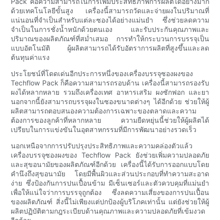
Pack คือความสามารถในการเพิ่มประสิทธิภาพการผลิตได้อย่างมาก
ด้วยเทคโนโลยีขั้นสูง เครื่องนี้สามารถวัดและจ่ายผงในปริมาณที่
แน่นอนที่จำเป็นสำหรับแต่ละซองได้อย่างแม่นยำ ซึ่งช่วยลดความ
จำเป็นในการชั่งน้ำหนักด้วยตนเอง และรับประกันคุณภาพและ
ปริมาณของผลิตภัณฑ์ที่สม่ำเสมอ การทำให้กระบวนการบรรจุเป็น
แบบอัตโนมัติ ผู้ผลิตสามารถได้รับอัตราการผลิตที่สูงขึ้นและลด
ต้นทุนค่าแรง
ประโยชน์ที่โดดเด่นอีกประการหนึ่งของเครื่องบรรจุซองผงของ
Techflow Pack ก็คือความสามารถรอบด้าน เครื่องนี้สามารถรองรับ
ผงได้หลากหลาย รวมถึงเครื่องเทศ อาหารเสริม ผงซักฟอก และยา
นอกจากนี้ยังสามารถบรรจุผงในซองขนาดต่างๆ ได้อีกด้วย ช่วยให้ผู้
ผลิตสามารถตอบสนองความต้องการเฉพาะของตลาดและความ
ต้องการของลูกค้าที่หลากหลาย ความยืดหยุ่นนี้ช่วยให้ผู้ผลิตได้
เปรียบในการแข่งขันในอุตสาหกรรมที่มีการพัฒนาอย่างรวดเร็ว
นอกเหนือจากการปรับปรุงประสิทธิภาพและความคล่องตัวแล้ว
เครื่องบรรจุซองผงของ Techflow Pack ยังช่วยเพิ่มความปลอดภัย
และสุขอนามัยของผลิตภัณฑ์อีกด้วย เครื่องนี้ได้รับการออกแบบโดย
คำนึงถึงสุขอนามัย โดยมีพื้นผิวและส่วนประกอบที่ทำความสะอาด
ง่าย ซึ่งป้องกันการปนเปื้อนข้าม มีเซ็นเซอร์และตัวควบคุมที่แม่นยำ
เพื่อให้แน่ใจว่าการบรรจุถูกต้อง ซึ่งลดความเสี่ยงของการปนเปื้อน
ของผลิตภัณฑ์ สิ่งนี้ไม่เพียงแต่ปกป้องผู้บริโภคเท่านั้น แต่ยังช่วยให้ผู้
ผลิตปฏิบัติตามกฎระเบียบด้านคุณภาพและความปลอดภัยที่เข้มงวด