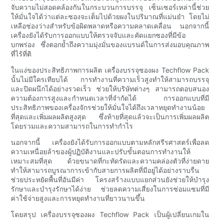
จับความไม่สอดคล้องกันในกระบวนการบรรจุ เซ็นเซอร์เหล่านี้ช่วย
ให้มั่นใจได้ว่าแต่ละซองจะเต็มไปด้วยผงในปริมาณที่แม่นยำ โดยไม่
เหลือช่องว่างสำหรับข้อผิดพลาดหรือความคลาดเคลื่อน นอกจากนี้
เครื่องยังได้รับการออกแบบให้ตรวจจับและคัดแยกซองที่มีข้อ
บกพร่อง ซึ่งตอกย้ำถึงความมุ่งมั่นของแบรนด์ในการส่งมอบคุณภาพ
ที่ไร้ที่ติ
ในแง่ของประสิทธิภาพการผลิต เครื่องบรรจุซองผง Techflow Pack
นั้นไม่มีใครเทียบได้ การทำงานที่ความเร็วสูงทำให้สามารถบรรจุ
และปิดผนึกได้อย่างรวดเร็ว ช่วยให้บริษัทต่างๆ สามารถตอบสนอง
ความต้องการสูงและกำหนดเวลาที่จำกัดได้ การออกแบบที่มี
ประสิทธิภาพของเครื่องจักรช่วยให้มั่นใจได้ถึงเวลาหยุดทำงานน้อย
ที่สุดและเพิ่มผลผลิตสูงสุด ซึ่งท้ายที่สุดแล้วจะเป็นการเพิ่มผลผลิต
โดยรวมและความสามารถในการทำกำไร
นอกจากนี้ เครื่องยังได้รับการออกแบบตามหลักสรีรศาสตร์เพื่อลด
ความเหนื่อยล้าของผู้ปฏิบัติงานและปรับขั้นตอนการทำงานให้
เหมาะสมที่สุด ด้วยขนาดที่กะทัดรัดและความคล่องตัวที่ง่ายดาย
ทำให้สามารถบูรณาการเข้ากับสายการผลิตที่มีอยู่ได้อย่างราบรื่น
ช่วยประหยัดพื้นที่อันมีค่า โครงสร้างแบบแยกส่วนยังช่วยให้บำรุง
รักษาและบำรุงรักษาได้ง่าย ช่วยลดความเสี่ยงในการซ่อมแซมที่มี
ค่าใช้จ่ายสูงและการหยุดทำงานที่ยาวนานขึ้น
โดยสรุป เครื่องบรรจุซองผง Techflow Pack เป็นผู้เปลี่ยนเกมใน