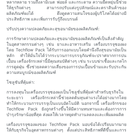
หลากหลาย รวมถึงลามิเนต ฟอยล์ และกระดาษ ความยืดหยุ่นนี้ช่วย
ให้ธุรกิจต่างๆ สามารถปรับแต่งรูปลักษณ์และตราสินค้าของ
ผลิตภัณฑ์ผงได้ ดึงดูดความสนใจของผู้บริโภคได้อย่างมี
ประสิทธิภาพ และเพิ่มการรับรู้ถึงแบรนด์
ปรับปรุงความปลอดภัยและสุขอนามัยของผลิตภัณฑ์:
การรักษาความปลอดภัยและสุขอนามัยของผลิตภัณฑ์เป็นสิ่งสำคัญ
ในอุตสาหกรรมต่างๆ เช่น ยาและอาหารเสริม เครื่องบรรจุซองผง
โดย Techflow Pack ได้รับการออกแบบโดยคำนึงถึงสุขอนามัยเป็น
หลัก ทำให้มั่นใจได้ว่ากระบวนการบรรจุภัณฑ์จะปราศจากการปน
เปื้อน เครื่องจักรเหล่านี้มีคุณสมบัติต่างๆ เช่น ระบบฆ่าเชื้อและกลไก
การดูดฝุ่น ซึ่งช่วยลดความเสี่ยงของการปนเปื้อนข้ามและรับประกัน
ความสมบูรณ์ของผลิตภัณฑ์
โซลูชันที่คุ้มค่า:
การลงทุนในเครื่องบรรจุซองผงเป็นโซลูชั่นที่คุ้มค่าสำหรับธุรกิจใน
ระยะยาว เครื่องจักรเหล่านี้ช่วยลดต้นทุนค่าแรงได้อย่างมากโดย
ทำให้กระบวนการบรรจุเป็นแบบอัตโนมัติ นอกจากนี้ เครื่องจักรของ
Techflow Pack ยังถูกสร้างขึ้นให้มีความทนทานและต้องการการ
บำรุงรักษาน้อยที่สุด ส่งผลให้เวลาหยุดทำงานลดลงและเพิ่มผลผลิต
เครื่องบรรจุซองผงของ Techflow Pack มอบข้อได้เปรียบมากมาย
ให้กับธุรกิจในอุตสาหกรรมต่างๆ ตั้งแต่ประสิทธิภาพที่ดีขึ้นและการ