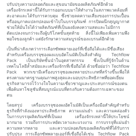
ปรับปรุงความปลอดภัยและสุขอนามัยของผลิตภัณฑ์อีกด้วย
เครื่องจักรเหล่านี้ได้รับการออกแบบมาให้ทำงานในสภาพแวดล้อมที่
สะอาดและได้รับการควบคุม ซึ่งช่วยลดความเสี่ยงของการปนเปื้อน
หรืออนุภาคแปลกปลอมเข้าไปในบรรจุภัณฑ์ การปิดผนึกสุญญากาศ
ช่วยให้มั่นใจได้ว่าผลิตภัณฑ์ที่เป็นผงยังคงความสดและไม่มีการ
ดัดแปลงจนกว่าจะถึงผู้บริโภคขั้นสุดท้าย สิ่งนี้ไม่เพียงเพิ่มความพึง
พอใจของลูกค้า แต่ยังรักษาความสมบูรณ์ของแบรนด์อีกด้วย
เป็นที่น่าสังเกตว่าการเลือกซัพพลายเออร์ที่เชื่อถือได้และมีชื่อเสียง
สำหรับเครื่องบรรจุซองผงแบบอัตโนมัติเป็นสิ่งสำคัญ Techflow
Pack เป็นบริษัทชั้นนำในอุตสาหกรรม ซึ่งเป็นที่รู้จักในด้าน
เทคโนโลยีล้ำสมัยและเครื่องจักรที่เชื่อถือได้ ด้วยชื่อย่อว่า Techflow
Pack พวกเขามีเครื่องบรรจุซองผงหลายประเภทที่สร้างขึ้นเพื่อให้
ตรงตามมาตรฐานคุณภาพสูงสุดและมอบประสิทธิภาพที่ยอดเยี่ยม
ธุรกิจสามารถไว้วางใจในความเชี่ยวชาญและประสบการณ์ของตน
เพื่อค้นหาโซลูชันที่สมบูรณ์แบบที่ตรงกับความต้องการเฉพาะของ
ตน
โดยสรุป เครื่องบรรจุซองผงอัตโนมัติเป็นเครื่องมือสำคัญสำหรับ
ธุรกิจที่กำลังมองหาประสิทธิภาพ ความแม่นยำ และความคล่องตัว
ในการบรรจุผลิตภัณฑ์ที่เป็นผง เครื่องจักรเหล่านี้ให้ประโยชน์
มากมาย รวมถึงการประหยัดเวลาและแรงงาน การบรรจุที่แม่นยำ
ความหลากหลาย และความปลอดภัยของผลิตภัณฑ์ที่ได้รับการ
ปรับปรุง การเลือกซัพพลายเออร์ที่เชื่อถือได้เช่น Techflow Pack