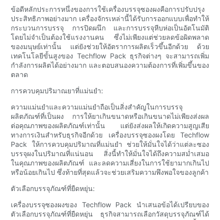
ข้อดีหลักประการหนึ่งของการใช้เครื่องบรรจุซองผงคือการปรับปรุง
ประสิทธิภาพอย่างมาก เครื่องจักรเหล่านี้ได้รับการออกแบบเพื่อทำให้
กระบวนการบรรจุ การปิดผนึก และการบรรจุหีบห่อเป็นอัตโนมัติ
โดยไม่จำเป็นต้องใช้แรงงานคน ซึ่งไม่เพียงแต่ช่วยลดข้อผิดพลาด
ของมนุษย์เท่านั้น แต่ยังช่วยให้อัตราการผลิตเร็วขึ้นอีกด้วย ด้วย
เทคโนโลยีขั้นสูงของ Techflow Pack ธุรกิจต่างๆ จะสามารถเพิ่ม
กำลังการผลิตได้อย่างมาก และตอบสนองความต้องการที่เพิ่มขึ้นของ
ตลาด
การควบคุมปริมาณยาที่แม่นยำ:
ความแม่นยำและความแม่นยำถือเป็นสิ่งสำคัญในการบรรจุ
ผลิตภัณฑ์ที่เป็นผง การให้ยาเกินขนาดหรือเกินขนาดไม่เพียงส่งผล
ต่อคุณภาพของผลิตภัณฑ์เท่านั้น แต่ยังส่งผลให้เกิดความสูญเสีย
ทางการเงินสำหรับธุรกิจอีกด้วย เครื่องบรรจุซองผงโดย Techflow
Pack ให้การควบคุมปริมาณที่แม่นยำ ช่วยให้มั่นใจได้ว่าแต่ละซอง
บรรจุผงในปริมาณที่แน่นอน สิ่งนี้ทำให้มั่นใจได้ถึงความสม่ำเสมอ
ในคุณภาพของผลิตภัณฑ์ และลดความเสี่ยงในการใช้ยามากเกินไป
หรือน้อยเกินไป ซึ่งท้ายที่สุดแล้วจะช่วยเสริมความพึงพอใจของลูกค้า
ตัวเลือกบรรจุภัณฑ์ที่ยืดหยุ่น:
เครื่องบรรจุซองผงของ Techflow Pack นำเสนอข้อได้เปรียบของ
ตัวเลือกบรรจุภัณฑ์ที่ยืดหยุ่น ธุรกิจสามารถเลือกวัสดุบรรจุภัณฑ์ได้