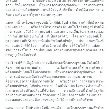
อัตโนมัติ ช่วยลดความจำเป็นในการใช้แรงงานคนและเพิ่ม
ความเร็วในการผลิต ซึ่งหมายความว่าธุรกิจต่างๆ สามารถบรรจุ
และกระจายผลิตภัณฑ์ของตนได้รวดเร็วยิ่งขึ้น ช่วยให้พวกเขาตาม
ทันความต้องการที่สูงและนำหน้าคู่แข่ง
นอกจากนี้ เครื่องบรรจุซองอัตโนมัติยังรับประกันการเติมที่สม่ำเสมอ
และแม่นยำ เครื่องจักรได้รับการติดตั้งเทคโนโลยีขั้นสูงที่ช่วยให้
สามารถตรวจวัดได้อย่างแม่นยำ และลดความเสี่ยงในการบรรจุซอง
มากเกินไปหรือน้อยเกินไป นี่เป็นสิ่งสำคัญ โดยเฉพาะอย่างยิ่งใน
อุตสาหกรรมที่ปริมาณยาที่แม่นยำเป็นสิ่งสำคัญ เช่น เภสัชภัณฑ์
ความแม่นยำที่ได้รับจากเครื่องจักรเหล่านี้ช่วยให้มั่นใจได้ว่าแต่ละ
ซองบรรจุผงในปริมาณที่แน่นอน ตรงตามมาตรฐานคุณภาพ และลด
การสูญเสียผลิตภัณฑ์
ประโยชน์ที่สำคัญอีกประการหนึ่งของเครื่องบรรจุซองผงอัตโนมัติ
คือความสามารถรอบด้าน เครื่องจักรเหล่านี้สามารถจัดการ
ผลิตภัณฑ์ชนิดผงได้หลากหลาย ซึ่งหมายความว่าธุรกิจต่างๆ จะ
สามารถนำเสนอผลิตภัณฑ์ที่หลากหลายและตอบสนองความ
ต้องการของตลาดที่แตกต่างกันได้ เครื่องจักรสามารถสลับระหว่าง
ผลิตภัณฑ์ต่างๆ ได้อย่างง่ายดาย โดยไม่จำเป็นต้องหยุดทำงานเป็น
เวลานานหรือปรับเปลี่ยนที่ซับซ้อน ความยืดหยุ่นนี้ช่วยให้ธุรกิจ
สามารถปรับตัวอย่างรวดเร็วตามแนวโน้มของตลาดที่เปลี่ยนแปลง
และตอบสนองความต้องการของลูกค้าได้อย่างมีประสิทธิภาพ
นอกจากการปรับปรุงประสิทธิภาพแล้ว เครื่องบรรจุซองผงยังช่วย