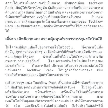
ความได้เปรียบในการแข่งขันในตลาด ด้วยการเลือก Techflow
Pack เป็นผู้ให้บริการโซลูชัน ผู้ผลิตจะสามารถเพิ่มขีดความสามารถ
ด้านการบรรจุหีบห่อได้อย่างมีนัยสำคัญ และตอบสนองความต้องการ
ที่เพิ่มมากขึ้นสำหรับบรรจุภัณฑ์แบบผงที่บรรจุในซอง อัปเกรด
กระบวนการผลิตของคุณวันนี้ด้วยเครื่องบรรจุซองผงของ Techflow
Pack และสัมผัสกับความแตกต่างที่สามารถสร้างให้กับธุรกิจของคุณ
ได้
เพิ่มประสิทธิภาพและความคุ้มทุนด้วยการบรรจุผงอัตโนมัติ
ในโลกที่เปลี่ยนแปลงไปอย่างรวดเร็วในปัจจุบัน ซึ่งเวลาเป็นสิ่ง
สำคัญ อุตสาหกรรมต่างๆ จะต้องค้นหาวิธีที่จะเพิ่มประสิทธิภาพและ
ความคุ้มทุนให้สูงสุด ประเด็นหนึ่งที่มักก่อให้เกิดความท้าทายคือ
กระบวนการบรรจุภัณฑ์ โดยเฉพาะอย่างยิ่งเมื่อเป็นเรื่องของผง
อย่างไรก็ตาม ด้วยการถือกำเนิดของเครื่องบรรจุซองผงอัตโนมัติ
บริษัทอย่าง Techflow Pack ได้ปฏิวัติวิธีการบรรจุผง เพิ่ม
ประสิทธิภาพและความคุ้มค่าในกระบวนการ
เครื่องบรรจุซองผง Techflow Pack เป็นอุปกรณ์ที่ซับซ้อนที่ออกแบบ
มาเพื่อปรับปรุงกระบวนการบรรจุภัณฑ์สำหรับผง ไม่ว่าจะเป็นยา
ผลิตภัณฑ์อาหาร หรือผงซักฟอก เครื่องจักรอัตโนมัตินี้สามารถ
รองรับความต้องการบรรจุภัณฑ์ชนิดผงได้หลากหลาย ด้วย
เทคโนโลยีขั้นสูงและวิศวกรรมที่มีความแม่นยำ ทำให้สามารถตรวจ
วัด เติม และปิดผนึกผงได้อย่างแม่นยำ จึงรับประกันผลลัพธ์ที่