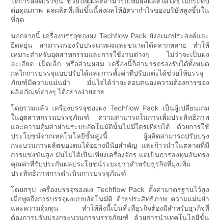
ให้การผลิตเร็วขึ้น ช่วยให้ผู้ผลิตสามารถเพิ่มผลผลิตได้โดยไม่กระทบ
ต่อคุณภาพ ผลผลิตที่เพิ่มขึ้นนี้ส่งผลให้อัตรากำไรของบริษัทสูงขึ้นใน
ที่สุด
นอกจากนี้ เครื่องบรรจุซองผง Techflow Pack ยังอเนกประสงค์และ
ยืดหยุ่น สามารถรองรับประเภทผงและขนาดได้หลากหลาย ทำให้
เหมาะสำหรับอุตสาหกรรมและการใช้งานต่างๆ ไม่ว่าจะเป็นผง
ละเอียด เม็ดเล็ก หรือส่วนผสม เครื่องนี้ก็สามารถรองรับได้ทั้งหมด
กลไกการบรรจุแบบปรับได้และการตั้งค่าที่ปรับแต่งได้ช่วยให้บรรจุ
ภัณฑ์มีความแม่นยำ มั่นใจได้ว่าจะตอบสนองความต้องการของ
ผลิตภัณฑ์ต่างๆ ได้อย่างง่ายดาย
โดยรวมแล้ว เครื่องบรรจุซองผง Techflow Pack เป็นผู้เปลี่ยนเกม
ในอุตสาหกรรมบรรจุภัณฑ์ ความสามารถในการเพิ่มประสิทธิภาพ
และความคุ้มค่าผ่านระบบอัตโนมัตินั้นไม่มีใครเทียบได้ ด้วยการใช้
ประโยชน์จากเทคโนโลยีขั้นสูงนี้ ผู้ผลิตสามารถปรับปรุง
กระบวนการผลิตของตนได้อย่างมีนัยสำคัญ และก้าวนำในตลาดที่มี
การแข่งขันสูง มันไม่ได้เป็นเพียงเครื่องจักร แต่เป็นการลงทุนอันทรง
คุณค่าที่รับประกันผลประโยชน์ระยะยาวสำหรับธุรกิจที่มุ่งเพิ่ม
ประสิทธิภาพการดำเนินการบรรจุภัณฑ์
โดยสรุป เครื่องบรรจุซองผง Techflow Pack ตั้งค่ามาตรฐานไว้สูง
เมื่อพูดถึงการบรรจุผงแบบอัตโนมัติ ด้วยประสิทธิภาพ ความแม่นยำ
และความคุ้มทุน ทำให้สิ่งนี้เป็นสิ่งที่ธุรกิจต้องมีสำหรับธุรกิจที่
ต้องการปรับปรุงกระบวนการบรรจุภัณฑ์ ด้วยการนำเทคโนโลยีขั้น