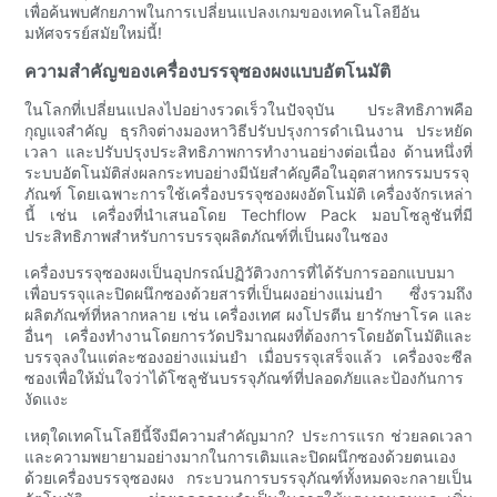
เพื่อค้นพบศักยภาพในการเปลี่ยนแปลงเกมของเทคโนโลยีอัน
มหัศจรรย์สมัยใหม่นี้!
ความสำคัญของเครื่องบรรจุซองผงแบบอัตโนมัติ
ในโลกที่เปลี่ยนแปลงไปอย่างรวดเร็วในปัจจุบัน ประสิทธิภาพคือ
กุญแจสำคัญ ธุรกิจต่างมองหาวิธีปรับปรุงการดำเนินงาน ประหยัด
เวลา และปรับปรุงประสิทธิภาพการทำงานอย่างต่อเนื่อง ด้านหนึ่งที่
ระบบอัตโนมัติส่งผลกระทบอย่างมีนัยสำคัญคือในอุตสาหกรรมบรรจุ
ภัณฑ์ โดยเฉพาะการใช้เครื่องบรรจุซองผงอัตโนมัติ เครื่องจักรเหล่า
นี้ เช่น เครื่องที่นำเสนอโดย Techflow Pack มอบโซลูชันที่มี
ประสิทธิภาพสำหรับการบรรจุผลิตภัณฑ์ที่เป็นผงในซอง
เครื่องบรรจุซองผงเป็นอุปกรณ์ปฏิวัติวงการที่ได้รับการออกแบบมา
เพื่อบรรจุและปิดผนึกซองด้วยสารที่เป็นผงอย่างแม่นยำ ซึ่งรวมถึง
ผลิตภัณฑ์ที่หลากหลาย เช่น เครื่องเทศ ผงโปรตีน ยารักษาโรค และ
อื่นๆ เครื่องทำงานโดยการวัดปริมาณผงที่ต้องการโดยอัตโนมัติและ
บรรจุลงในแต่ละซองอย่างแม่นยำ เมื่อบรรจุเสร็จแล้ว เครื่องจะซีล
ซองเพื่อให้มั่นใจว่าได้โซลูชันบรรจุภัณฑ์ที่ปลอดภัยและป้องกันการ
งัดแงะ
เหตุใดเทคโนโลยีนี้จึงมีความสำคัญมาก? ประการแรก ช่วยลดเวลา
และความพยายามอย่างมากในการเติมและปิดผนึกซองด้วยตนเอง
ด้วยเครื่องบรรจุซองผง กระบวนการบรรจุภัณฑ์ทั้งหมดจะกลายเป็น