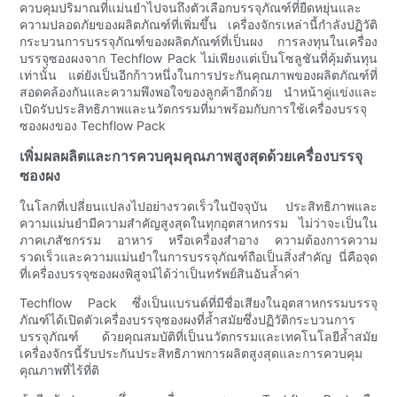
ควบคุมปริมาณที่แม่นยำไปจนถึงตัวเลือกบรรจุภัณฑ์ที่ยืดหยุ่นและ
ความปลอดภัยของผลิตภัณฑ์ที่เพิ่มขึ้น เครื่องจักรเหล่านี้กำลังปฏิวัติ
กระบวนการบรรจุภัณฑ์ของผลิตภัณฑ์ที่เป็นผง การลงทุนในเครื่อง
บรรจุซองผงจาก Techflow Pack ไม่เพียงแต่เป็นโซลูชันที่คุ้มต้นทุน
เท่านั้น แต่ยังเป็นอีกก้าวหนึ่งในการประกันคุณภาพของผลิตภัณฑ์ที่
สอดคล้องกันและความพึงพอใจของลูกค้าอีกด้วย นำหน้าคู่แข่งและ
เปิดรับประสิทธิภาพและนวัตกรรมที่มาพร้อมกับการใช้เครื่องบรรจุ
ซองผงของ Techflow Pack
เพิ่มผลผลิตและการควบคุมคุณภาพสูงสุดด้วยเครื่องบรรจุ
ซองผง
ในโลกที่เปลี่ยนแปลงไปอย่างรวดเร็วในปัจจุบัน ประสิทธิภาพและ
ความแม่นยำมีความสำคัญสูงสุดในทุกอุตสาหกรรม ไม่ว่าจะเป็นใน
ภาคเภสัชกรรม อาหาร หรือเครื่องสำอาง ความต้องการความ
รวดเร็วและความแม่นยำในการบรรจุภัณฑ์ถือเป็นสิ่งสำคัญ นี่คือจุด
ที่เครื่องบรรจุซองผงพิสูจน์ได้ว่าเป็นทรัพย์สินอันล้ำค่า
Techflow Pack ซึ่งเป็นแบรนด์ที่มีชื่อเสียงในอุตสาหกรรมบรรจุ
ภัณฑ์ได้เปิดตัวเครื่องบรรจุซองผงที่ล้ำสมัยซึ่งปฏิวัติกระบวนการ
บรรจุภัณฑ์ ด้วยคุณสมบัติที่เป็นนวัตกรรมและเทคโนโลยีล้ำสมัย
เครื่องจักรนี้รับประกันประสิทธิภาพการผลิตสูงสุดและการควบคุม
คุณภาพที่ไร้ที่ติ