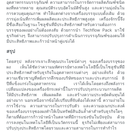
อุตสาหกรรมบรรจุภัณฑ์ ความสามารถในการจัดการผลิตภัณฑ์ชนิด
ผงที่หลากหลาย คุณสมบัติระบบอัตโนมัติขั้นสูง และความมุ่งมั่นใน
การควบคุมคุณภาพ ทำให้แตกต่างจากเครื่องบรรจุแบบดั้งเดิม ด้วย
การมุ่งเน้นที่การเพิ่มผลผลิตและประสิทธิภาพสูงสุด เครื่องจักรนี้จึง
มีชื่อเสียงในฐานะโซลูชันที่มีประสิทธิภาพสำหรับความต้องการ
บรรจุซองผงอย่างไม่ต้องสงสัย ด้วยการนำ Techflow Pack มาใช้
ธุรกิจต่างๆ จึงสามารถปรับปรุงการดำเนินการบรรจุภัณฑ์ของตนให้
มีประสิทธิภาพและก้าวนำหน้าคู่แข่งได้
สรุป
โดยสรุป หลังจากเจาะลึกคุณประโยชน์ต่างๆ ของเครื่องบรรจุซอง
ผง เห็นได้ชัดว่าความมหัศจรรย์ทางเทคโนโลยีนี้เป็นโซลูชันที่มี
ประสิทธิภาพสำหรับธุรกิจในอุตสาหกรรมต่างๆ อย่างแท้จริง ด้วย
ความเชี่ยวชาญที่หยั่งรากลึกของบริษัทของเราและประสบการณ์ 8
ปีที่แข็งแกร่งในอุตสาหกรรม เราได้เห็นโดยตรงถึงพลังการ
เปลี่ยนแปลงของเครื่องจักรเหล่านี้ในการปรับปรุงกระบวนการผลิต
ให้มีประสิทธิภาพ เพิ่มผลผลิต และสร้างความประหยัดต้นทุนได้
อย่างมาก นอกเหนือจากข้อได้เปรียบที่จับต้องได้เหล่านี้ ความง่ายใน
การใช้งาน ความสามารถในการปรับตัว และความอเนกประสงค์
ของเครื่องบรรจุซองผงทำให้เป็นทรัพย์สินอันล้ำค่าสำหรับธุรกิจใดๆ
ก็ตามที่ต้องการก้าวนำหน้าในตลาดที่มีการแข่งขันในปัจจุบัน ด้วย
การลงทุนในเทคโนโลยีที่เป็นนวัตกรรมนี้ ธุรกิจไม่เพียงแต่สามารถ
ปรับปรุงประสิทธิภาพโดยรวมและความสามารถในการทำกำไร