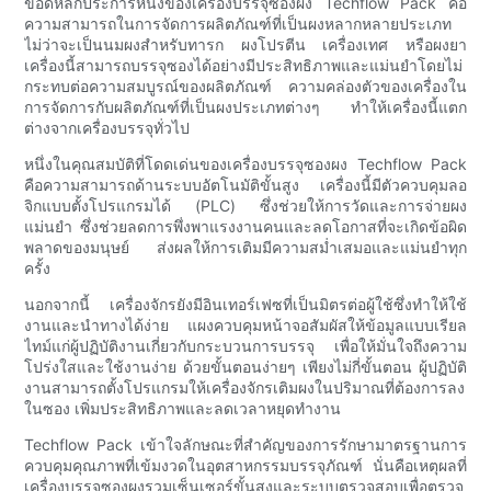
ข้อดีหลักประการหนึ่งของเครื่องบรรจุซองผง Techflow Pack คือ
ความสามารถในการจัดการผลิตภัณฑ์ที่เป็นผงหลากหลายประเภท
ไม่ว่าจะเป็นนมผงสำหรับทารก ผงโปรตีน เครื่องเทศ หรือผงยา
เครื่องนี้สามารถบรรจุซองได้อย่างมีประสิทธิภาพและแม่นยำโดยไม่
กระทบต่อความสมบูรณ์ของผลิตภัณฑ์ ความคล่องตัวของเครื่องใน
การจัดการกับผลิตภัณฑ์ที่เป็นผงประเภทต่างๆ ทำให้เครื่องนี้แตก
ต่างจากเครื่องบรรจุทั่วไป
หนึ่งในคุณสมบัติที่โดดเด่นของเครื่องบรรจุซองผง Techflow Pack
คือความสามารถด้านระบบอัตโนมัติขั้นสูง เครื่องนี้มีตัวควบคุมลอ
จิกแบบตั้งโปรแกรมได้ (PLC) ซึ่งช่วยให้การวัดและการจ่ายผง
แม่นยำ ซึ่งช่วยลดการพึ่งพาแรงงานคนและลดโอกาสที่จะเกิดข้อผิด
พลาดของมนุษย์ ส่งผลให้การเติมมีความสม่ำเสมอและแม่นยำทุก
ครั้ง
นอกจากนี้ เครื่องจักรยังมีอินเทอร์เฟซที่เป็นมิตรต่อผู้ใช้ซึ่งทำให้ใช้
งานและนำทางได้ง่าย แผงควบคุมหน้าจอสัมผัสให้ข้อมูลแบบเรียล
ไทม์แก่ผู้ปฏิบัติงานเกี่ยวกับกระบวนการบรรจุ เพื่อให้มั่นใจถึงความ
โปร่งใสและใช้งานง่าย ด้วยขั้นตอนง่ายๆ เพียงไม่กี่ขั้นตอน ผู้ปฏิบัติ
งานสามารถตั้งโปรแกรมให้เครื่องจักรเติมผงในปริมาณที่ต้องการลง
ในซอง เพิ่มประสิทธิภาพและลดเวลาหยุดทำงาน
Techflow Pack เข้าใจลักษณะที่สำคัญของการรักษามาตรฐานการ
ควบคุมคุณภาพที่เข้มงวดในอุตสาหกรรมบรรจุภัณฑ์ นั่นคือเหตุผลที่
เครื่องบรรจุซองผงรวมเซ็นเซอร์ขั้นสูงและระบบตรวจสอบเพื่อตรวจ