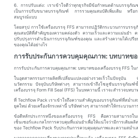
6. การปรับแต่ง: เราเข้าใจดีว่าทุกธุรกิจมีข้อกำหนดด้านบรรจุภั
เป็นการปรับขนาดบรรจุภัณฑ์ การรวมคุณสมบัติเพิ่มเติม หรือกา
สมบูรณ์แบบ
โดยสรุป การใช้เครื่องบรรจุ FFS สามารถปฏิวัติกระบวนการบรรจุภั
คุณสมบัติที่สำคัญของความคล่องตัว ความเร็วและความแม่นยำ ค
ปรับปรุงการดำเนินการบรรจุภัณฑ์ของคุณ และสร้างความได้เปรียบ
ของคุณได้อย่างไร
การรับประกันการควบคุมคุณภาพ: บทบาทของเ
การรับประกันการควบคุมคุณภาพ: บทบาทของเครื่องบรรจุ FFS ใน
ในอุตสาหกรรมการผลิตที่เปลี่ยนแปลงอย่างรวดเร็วในปัจจุบัน จำ
นวัตกรรม ปัจจุบันบริษัทต่างๆ สามารถเข้าถึงโซลูชันบรรจุภัณฑ์ขั้
เครื่องบรรจุ Form Fill Seal (FFS) ในบทความนี้ เราจะสำรวจบท
ที่ Techflow Pack เราเข้าใจถึงความสำคัญของบรรจุภัณฑ์ที่สม่ำเส
ยุคใหม่ ด้วยเครื่องจักรเหล่านี้ บริษัทต่างๆ สามารถทำให้กระบวนกา
ข้อดีหลักประการหนึ่งของเครื่องบรรจุ FFS คือความสามารถในกา
เซ็นเซอร์และกลไกการควบคุมที่แม่นยำเพื่อให้แน่ใจว่ามีการเติม
ของ Techflow Pack รับประกันการควบคุมคุณภาพและความสม่ำเสม
นอกจากลดความเสี่ยงของการปนเปื้อนแล้ว เครื่องบรรจุ FFS ยังมี