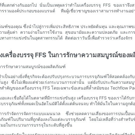
ณฑ์ที่แตกต่างกันออกไป นั่นเป็นเหตุผลว่าทำไมเครื่องบรรจุ FFS ของเราจ
รรวมองค์ประกอบของแบรนด์ ทีมผู้เชี่ยวชาญของเราสามารถทำงานอย่างใกล
ณฑ์ของคุณ ซึ่งนำไปสู่การเพิ่มประสิทธิภาพ ประหยัดต้นทุน และคุณภาพของ
วามคุ้มค่า ความง่ายในการใช้งาน สุขอนามัยและความปลอดภัย และการปรั
ทางการแข่งขันในอุตสาหกรรมได้ ติดต่อเราวันนี้เพื่อสำรวจว่าเครื่อง
ครื่องบรรจุ FFS ในการรักษาความสมบูรณ์ของผล
การรักษาความสมบูรณ์ของผลิตภัณฑ์
เป็นอย่างยิ่งที่ธุรกิจจะต้องปรับปรุงกระบวนการบรรจุภัณฑ์ให้สอดคล้
นสูง ซึ่งไม่เพียงแต่ช่วยเร่งกระบวนการเท่านั้น แต่ยังรับประกันความสมบู
บาทสำคัญของเครื่องบรรจุ FFS โดยเฉพาะข้อเสนอที่ล้ำสมัยของ Techflow
มอและเชื่อถือได้ในตลาดที่มีการแข่งขันสูง เครื่องบรรจุ FFS ของเราได้
รบรรจุภัณฑ์ทั้งหมดเป็นอัตโนมัติได้ตั้งแต่ต้นจนจบ ทำให้มั่นใจในความถูกต
รกำจัดการจัดการแบบแมนนวล ซึ่งช่วยลดความเสี่ยงของการปนเปื้อนและควา
ผลิตภัณฑ์ในปริมาณที่ถูกต้องลงในแต่ละบรรจุภัณฑ์ โดยไม่เหลือที่ว่างสำ
อในกระบวนการบรรจุในระดับที่สูงขึ้น
บทบาทสำคัญในการรักษาความสดและอายุการเก็บรักษาของผลิตภัณฑ์อีกด้วย เ