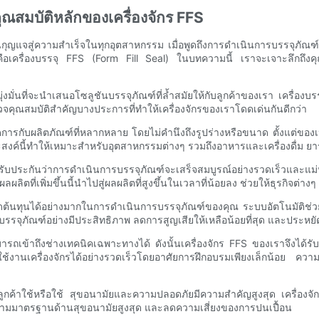
ุณสมบัติหลักของเครื่องจักร FFS
็นกุญแจสู่ความสำเร็จในทุกอุตสาหกรรม เมื่อพูดถึงการดำเนินการบรรจุภัณ
อเครื่องบรรจุ FFS (Form Fill Seal) ในบทความนี้ เราจะเจาะลึกถึงคุณสม
มั่นที่จะนำเสนอโซลูชันบรรจุภัณฑ์ที่ล้ำสมัยให้กับลูกค้าของเรา เครื่อ
วจคุณสมบัติสำคัญบางประการที่ทำให้เครื่องจักรของเราโดดเด่นกันดีกว่า
ารกับผลิตภัณฑ์ที่หลากหลาย โดยไม่คำนึงถึงรูปร่างหรือขนาด ตั้งแต่ของเ
สงค์นี้ทำให้เหมาะสำหรับอุตสาหกรรมต่างๆ รวมถึงอาหารและเครื่องดื่ม ย
รับประกันว่าการดำเนินการบรรจุภัณฑ์จะเสร็จสมบูรณ์อย่างรวดเร็วและแม่น
ผลผลิตที่เพิ่มขึ้นนี้นำไปสู่ผลผลิตที่สูงขึ้นในเวลาที่น้อยลง ช่วยให้ธุรก
ยัดต้นทุนได้อย่างมากในการดำเนินการบรรจุภัณฑ์ของคุณ ระบบอัตโนมัติ
ดุบรรจุภัณฑ์อย่างมีประสิทธิภาพ ลดการสูญเสียให้เหลือน้อยที่สุด และประห
ารถเข้าถึงช่างเทคนิคเฉพาะทางได้ ดังนั้นเครื่องจักร FFS ของเราจึงได้ร
ช้งานเครื่องจักรได้อย่างรวดเร็วโดยอาศัยการฝึกอบรมเพียงเล็กน้อย ความ
ี่ลูกค้าใช้หรือใช้ สุขอนามัยและความปลอดภัยมีความสำคัญสูงสุด เครื่อง
ไปตามมาตรฐานด้านสุขอนามัยสูงสุด และลดความเสี่ยงของการปนเปื้อน