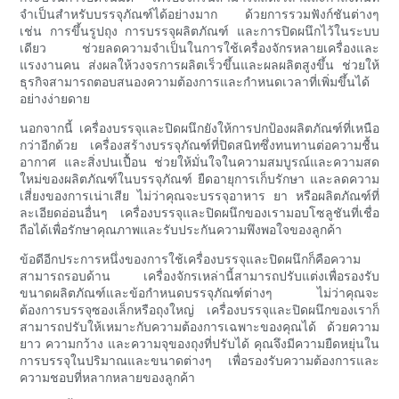
จำเป็นสำหรับบรรจุภัณฑ์ได้อย่างมาก ด้วยการรวมฟังก์ชันต่างๆ
เช่น การขึ้นรูปถุง การบรรจุผลิตภัณฑ์ และการปิดผนึกไว้ในระบบ
เดียว ช่วยลดความจำเป็นในการใช้เครื่องจักรหลายเครื่องและ
แรงงานคน ส่งผลให้วงจรการผลิตเร็วขึ้นและผลผลิตสูงขึ้น ช่วยให้
ธุรกิจสามารถตอบสนองความต้องการและกำหนดเวลาที่เพิ่มขึ้นได้
อย่างง่ายดาย
นอกจากนี้ เครื่องบรรจุและปิดผนึกยังให้การปกป้องผลิตภัณฑ์ที่เหนือ
กว่าอีกด้วย เครื่องสร้างบรรจุภัณฑ์ที่ปิดสนิทซึ่งทนทานต่อความชื้น
อากาศ และสิ่งปนเปื้อน ช่วยให้มั่นใจในความสมบูรณ์และความสด
ใหม่ของผลิตภัณฑ์ในบรรจุภัณฑ์ ยืดอายุการเก็บรักษา และลดความ
เสี่ยงของการเน่าเสีย ไม่ว่าคุณจะบรรจุอาหาร ยา หรือผลิตภัณฑ์ที่
ละเอียดอ่อนอื่นๆ เครื่องบรรจุและปิดผนึกของเรามอบโซลูชันที่เชื่อ
ถือได้เพื่อรักษาคุณภาพและรับประกันความพึงพอใจของลูกค้า
ข้อดีอีกประการหนึ่งของการใช้เครื่องบรรจุและปิดผนึกก็คือความ
สามารถรอบด้าน เครื่องจักรเหล่านี้สามารถปรับแต่งเพื่อรองรับ
ขนาดผลิตภัณฑ์และข้อกำหนดบรรจุภัณฑ์ต่างๆ ไม่ว่าคุณจะ
ต้องการบรรจุซองเล็กหรือถุงใหญ่ เครื่องบรรจุและปิดผนึกของเราก็
สามารถปรับให้เหมาะกับความต้องการเฉพาะของคุณได้ ด้วยความ
ยาว ความกว้าง และความจุของถุงที่ปรับได้ คุณจึงมีความยืดหยุ่นใน
การบรรจุในปริมาณและขนาดต่างๆ เพื่อรองรับความต้องการและ
ความชอบที่หลากหลายของลูกค้า