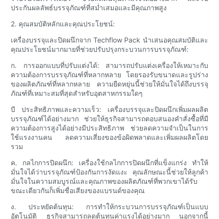
ประกันผลลัพธ์บรรจุภัณฑ์ที่สม่ำเสมอและมีคุณภาพสูง
2. คุณสมบัติหลักและคุณประโยชน์:
เครื่องบรรจุและปิดผนึกจาก Techflow Pack นำเสนอคุณสมบัติและ
คุณประโยชน์มากมายที่ช่วยปรับปรุงกระบวนการบรรจุภัณฑ์:
ก. การออกแบบที่ปรับแต่งได้: สามารถปรับแต่งเครื่องให้เหมาะกับ
ความต้องการบรรจุภัณฑ์ที่หลากหลาย โดยรองรับขนาดและรูปร่าง
ของผลิตภัณฑ์ที่หลากหลาย ความยืดหยุ่นนี้ช่วยให้มั่นใจได้ถึงบรรจุ
ภัณฑ์ที่เหมาะสมที่สุดสำหรับอุตสาหกรรมใดๆ
บี ประสิทธิภาพและความเร็ว: เครื่องบรรจุและปิดผนึกเพิ่มผลผลิต
บรรจุภัณฑ์ได้อย่างมาก ช่วยให้ธุรกิจสามารถตอบสนองคำสั่งซื้อที่มี
ความต้องการสูงได้อย่างมีประสิทธิภาพ ช่วยลดความจำเป็นในการ
ใช้แรงงานคน ลดความเสี่ยงของข้อผิดพลาดและเพิ่มผลผลิตโดย
รวม
ค. กลไกการปิดผนึก: เครื่องใช้กลไกการปิดผนึกที่แข็งแกร่ง ทำให้
มั่นใจได้ว่าบรรจุภัณฑ์ป้องกันการงัดแงะ คุณลักษณะนี้ช่วยให้ลูกค้า
มั่นใจในความสมบูรณ์และคุณภาพของผลิตภัณฑ์ที่พวกเขาได้รับ
ขณะเดียวกันก็เพิ่มชื่อเสียงของแบรนด์ของคุณ
ง. ประหยัดต้นทุน: การทำให้กระบวนการบรรจุภัณฑ์เป็นแบบ
อัตโนมัติ ธุรกิจสามารถลดต้นทุนค่าแรงได้อย่างมาก นอกจากนี้