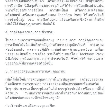
หลังจากเติมผลิตภัณฑ์แล้ว เครื่องบรรจุและปิดผนึกจะเข้าสู่ขั้นตอน
การปิดผนึก นี่คือจุดที่ภาชนะบรรจุภัณฑ์ได้รับการปิดผนึกอย่างแน่น
หนาเพื่อป้องกันการรั่วไหล การปนเปื้อน หรือการเน่าเสียของ
ผลิตภัณฑ์ เครื่องบรรจุและซีลของ Techflow Pack ใช้เทคโนโลยี
การซีลขั้นสูง เช่น การซีลด้วยความร้อนหรือการซีลอัลตราโซนิค
เพื่อให้ได้ซีลสุญญากาศที่เชื่อถือได้
4. การติดฉลากและการเข้ารหัส:
ในกระบวนการบรรจุภัณฑ์หลายๆ กระบวนการ การติดฉลากและ
การเขียนโค้ดถือเป็นสิ่งสำคัญสำหรับการระบุผลิตภัณฑ์ การตรวจ
สอบย้อนกลับ และการปฏิบัติตามข้อกำหนดด้านกฎระเบียบ เครื่อง
บรรจุและปิดผนึกบางเครื่อง รวมถึงที่นำเสนอโดย Techflow Pack
มีฟังก์ชันการติดฉลากและการเข้ารหัสในตัว ซึ่งช่วยให้กระบวนการ
บรรจุภัณฑ์มีความคล่องตัวยิ่งขึ้น
5. การตรวจสอบและการควบคุมคุณภาพ:
เพื่อให้มั่นใจถึงการควบคุมคุณภาพในระดับสูงสุด เครื่องบรรจุและ
ปิดผนึกสามารถรวมระบบการตรวจสอบที่จะตรวจสอบข้อบกพร่อง
ใดๆ เช่น ภาชนะที่บรรจุน้อยเกินไป บรรจุภัณฑ์เปล่า หรือฉลากที่ไม่
ตรงแนว ระบบการตรวจสอบเหล่านี้ช่วยรักษาความสมบูรณ์ของ
ผลิตภัณฑ์และความพึงพอใจของลูกค้า
ประโยชน์ของเครื่องบรรจุและซีล: