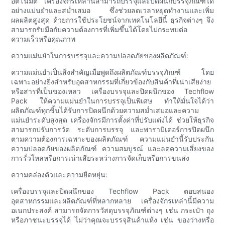
อัตโนมัติ เครื่องจักรเหล่านี้สามารถบรรจุและปิดผนึกบรรจุภัณฑ์ได้
อย่างแม่นยำและสม่ำเสมอ ซึ่งช่วยลดเวลาหยุดทำงานและเพิ่ม
ผลผลิตสูงสุด ด้วยการใช้ประโยชน์จากเทคโนโลยีนี้ ธุรกิจต่างๆ จึง
สามารถรับมือกับความต้องการที่เพิ่มขึ้นได้โดยไม่กระทบต่อ
ความเร็วหรือคุณภาพ
ความแม่นยำในการบรรจุและความปลอดภัยของผลิตภัณฑ์:
ความแม่นยำเป็นสิ่งสำคัญเมื่อพูดถึงผลิตภัณฑ์บรรจุภัณฑ์ โดย
เฉพาะอย่างยิ่งสำหรับอุตสาหกรรมที่เกี่ยวข้องกับสินค้าที่เน่าเสียง่าย
หรือสารที่เป็นของเหลว เครื่องบรรจุและปิดผนึกของ Techflow
Pack ให้ความแม่นยำในการบรรจุเป็นพิเศษ ทำให้มั่นใจได้ว่า
ผลิตภัณฑ์ทุกชิ้นได้รับการปิดผนึกด้วยความสม่ำเสมอและความ
แม่นยำระดับสูงสุด เครื่องจักรมีการตั้งค่าที่ปรับแต่งได้ ช่วยให้ธุรกิจ
สามารถปรับการวัด ระดับการบรรจุ และพารามิเตอร์การปิดผนึก
ตามความต้องการเฉพาะของผลิตภัณฑ์ ความแม่นยำนี้รับประกัน
ความปลอดภัยของผลิตภัณฑ์ ความสมบูรณ์ และลดความเสี่ยงของ
การรั่วไหลหรือการเน่าเสียระหว่างการจัดเก็บหรือการขนส่ง
ความคล่องตัวและความยืดหยุ่น:
เครื่องบรรจุและปิดผนึกของ Techflow Pack ตอบสนอง
อุตสาหกรรมและผลิตภัณฑ์ที่หลากหลาย เครื่องจักรเหล่านี้มีความ
อเนกประสงค์ สามารถจัดการวัสดุบรรจุภัณฑ์ต่างๆ เช่น กระเป๋า ถุง
หรือภาชนะบรรจุได้ ไม่ว่าคุณจะบรรจุสินค้าแห้ง เช่น ของว่างหรือ