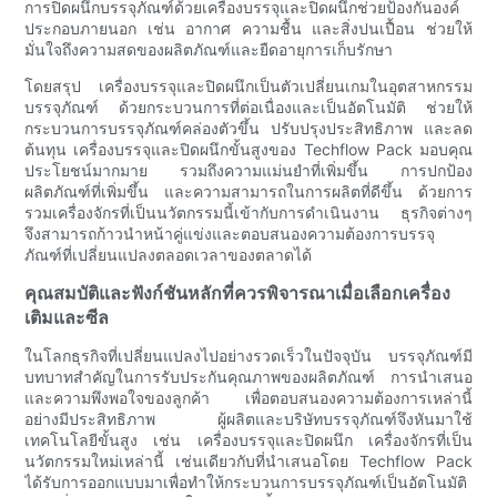
การปิดผนึกบรรจุภัณฑ์ด้วยเครื่องบรรจุและปิดผนึกช่วยป้องกันองค์
ประกอบภายนอก เช่น อากาศ ความชื้น และสิ่งปนเปื้อน ช่วยให้
มั่นใจถึงความสดของผลิตภัณฑ์และยืดอายุการเก็บรักษา
โดยสรุป เครื่องบรรจุและปิดผนึกเป็นตัวเปลี่ยนเกมในอุตสาหกรรม
บรรจุภัณฑ์ ด้วยกระบวนการที่ต่อเนื่องและเป็นอัตโนมัติ ช่วยให้
กระบวนการบรรจุภัณฑ์คล่องตัวขึ้น ปรับปรุงประสิทธิภาพ และลด
ต้นทุน เครื่องบรรจุและปิดผนึกขั้นสูงของ Techflow Pack มอบคุณ
ประโยชน์มากมาย รวมถึงความแม่นยำที่เพิ่มขึ้น การปกป้อง
ผลิตภัณฑ์ที่เพิ่มขึ้น และความสามารถในการผลิตที่ดีขึ้น ด้วยการ
รวมเครื่องจักรที่เป็นนวัตกรรมนี้เข้ากับการดำเนินงาน ธุรกิจต่างๆ
จึงสามารถก้าวนำหน้าคู่แข่งและตอบสนองความต้องการบรรจุ
ภัณฑ์ที่เปลี่ยนแปลงตลอดเวลาของตลาดได้
คุณสมบัติและฟังก์ชันหลักที่ควรพิจารณาเมื่อเลือกเครื่อง
เติมและซีล
ในโลกธุรกิจที่เปลี่ยนแปลงไปอย่างรวดเร็วในปัจจุบัน บรรจุภัณฑ์มี
บทบาทสำคัญในการรับประกันคุณภาพของผลิตภัณฑ์ การนำเสนอ
และความพึงพอใจของลูกค้า เพื่อตอบสนองความต้องการเหล่านี้
อย่างมีประสิทธิภาพ ผู้ผลิตและบริษัทบรรจุภัณฑ์จึงหันมาใช้
เทคโนโลยีขั้นสูง เช่น เครื่องบรรจุและปิดผนึก เครื่องจักรที่เป็น
นวัตกรรมใหม่เหล่านี้ เช่นเดียวกับที่นำเสนอโดย Techflow Pack
ได้รับการออกแบบมาเพื่อทำให้กระบวนการบรรจุภัณฑ์เป็นอัตโนมัติ