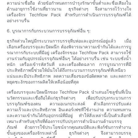
ความน่าเชื่อถือ ด้วยข้อกำหนดการบำรุงรักษาขั้นต่ำและชื่อเสียงใน
ด้านอายุการใช้งานที่ยาวนาน ธุรกิจต่างๆ จึงสามารถไว้วางใจ
เครื่องจักร Techflow Pack สำหรับการดำเนินการบรรจุภัณฑ์ได้
อย่างราบรื่น
6. บูรณาการกับกระบวนการบรรจุภัณฑ์อื่น ๆ:
ธุรกิจส่วนใหญ่มีกระบวนการบรรจุหีบห่อและอุปกรณ์อยู่แล้ว เมื่อ
เลือกเครื่องบรรจุและปิดผนึก ต้องพิจารณาความเข้ากันได้และการบู
รณาการกับระบบที่มีอยู่ เครื่องจักรของ Techflow Pack สามารถใช้
งานร่วมกับอุปกรณ์บรรจุภัณฑ์อื่นๆ ได้อย่างราบรื่น เช่น ระบบชั่งน้ำ
หนัก เครื่องเข้ารหัสวันที่ และเครื่องติดฉลาก การบูรณาการที่มี
ประสิทธิภาพนี้ช่วยให้มั่นใจได้ถึงกระบวนการบรรจุภัณฑ์ที่เหนียว
แน่นและมีประสิทธิภาพ ลดความเสี่ยงของข้อผิดพลาด และลดการ
หยุดชะงักของการผลิตให้เหลือน้อยที่สุด
เครื่องบรรจุและปิดผนึกของ Techflow Pack นำเสนอโซลูชั่นที่เป็น
นวัตกรรมและเชื่อถือได้แก่ธุรกิจต่างๆ เพื่อปรับปรุงกระบวนการ
บรรจุภัณฑ์ของตน ความอเนกประสงค์ ตัวเลือกการปรับแต่ง
ความเร็วและประสิทธิภาพ อินเตอร์เฟซที่ใช้งานง่าย ความทนทาน
และความเข้ากันได้กับอุปกรณ์ที่มีอยู่ ทำให้สิ่งเหล่านี้เป็นตัวเลือกที่
เหมาะสำหรับธุรกิจที่ต้องการปรับปรุงการดำเนินงานด้านบรรจุ
ภัณฑ์ ด้วยการใช้ประโยชน์จากคุณสมบัติและฟังก์ชันการทำงาน
ขั้นสูงของเครื่องจักรเหล่านี้ ธุรกิจต่างๆ จึงสามารถบรรลุ