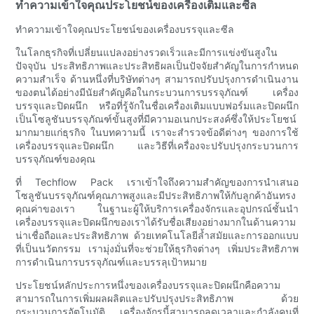
ทำความเข้าใจคุณประโยชน์ของเครื่องเติมและซีล
ทำความเข้าใจคุณประโยชน์ของเครื่องบรรจุและซีล
ในโลกธุรกิจที่เปลี่ยนแปลงอย่างรวดเร็วและมีการแข่งขันสูงใน
ปัจจุบัน ประสิทธิภาพและประสิทธิผลเป็นปัจจัยสำคัญในการกำหนด
ความสำเร็จ ด้านหนึ่งที่บริษัทต่างๆ สามารถปรับปรุงการดำเนินงาน
ของตนได้อย่างมีนัยสำคัญคือในกระบวนการบรรจุภัณฑ์ เครื่อง
บรรจุและปิดผนึก หรือที่รู้จักในชื่อเครื่องเติมแบบฟอร์มและปิดผนึก
เป็นโซลูชันบรรจุภัณฑ์ขั้นสูงที่มีความอเนกประสงค์ซึ่งให้ประโยชน์
มากมายแก่ธุรกิจ ในบทความนี้ เราจะสำรวจข้อดีต่างๆ ของการใช้
เครื่องบรรจุและปิดผนึก และวิธีที่เครื่องจะปรับปรุงกระบวนการ
บรรจุภัณฑ์ของคุณ
ที่ Techflow Pack เราเข้าใจถึงความสำคัญของการนำเสนอ
โซลูชันบรรจุภัณฑ์คุณภาพสูงและมีประสิทธิภาพให้กับลูกค้าอันทรง
คุณค่าของเรา ในฐานะผู้ให้บริการเครื่องจักรและอุปกรณ์ชั้นนำ
เครื่องบรรจุและปิดผนึกของเราได้รับชื่อเสียงอย่างมากในด้านความ
น่าเชื่อถือและประสิทธิภาพ ด้วยเทคโนโลยีล้ำสมัยและการออกแบบ
ที่เป็นนวัตกรรม เรามุ่งมั่นที่จะช่วยให้ธุรกิจต่างๆ เพิ่มประสิทธิภาพ
การดำเนินการบรรจุภัณฑ์และบรรลุเป้าหมาย
ประโยชน์หลักประการหนึ่งของเครื่องบรรจุและปิดผนึกคือความ
สามารถในการเพิ่มผลผลิตและปรับปรุงประสิทธิภาพ ด้วย
กระบวนการอัตโนมัติ เครื่องจักรนี้สามารถลดเวลาและกำลังคนที่