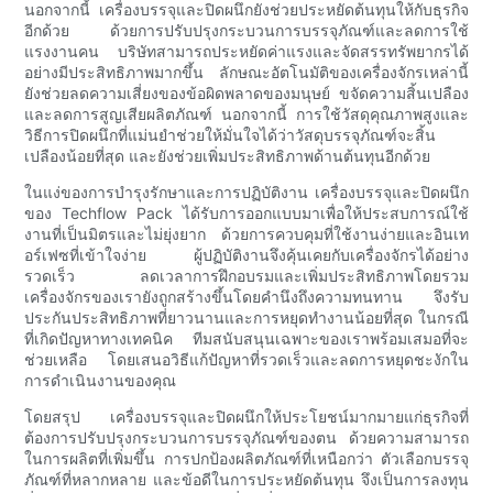
นอกจากนี้ เครื่องบรรจุและปิดผนึกยังช่วยประหยัดต้นทุนให้กับธุรกิจ
อีกด้วย ด้วยการปรับปรุงกระบวนการบรรจุภัณฑ์และลดการใช้
แรงงานคน บริษัทสามารถประหยัดค่าแรงและจัดสรรทรัพยากรได้
อย่างมีประสิทธิภาพมากขึ้น ลักษณะอัตโนมัติของเครื่องจักรเหล่านี้
ยังช่วยลดความเสี่ยงของข้อผิดพลาดของมนุษย์ ขจัดความสิ้นเปลือง
และลดการสูญเสียผลิตภัณฑ์ นอกจากนี้ การใช้วัสดุคุณภาพสูงและ
วิธีการปิดผนึกที่แม่นยำช่วยให้มั่นใจได้ว่าวัสดุบรรจุภัณฑ์จะสิ้น
เปลืองน้อยที่สุด และยังช่วยเพิ่มประสิทธิภาพด้านต้นทุนอีกด้วย
ในแง่ของการบำรุงรักษาและการปฏิบัติงาน เครื่องบรรจุและปิดผนึก
ของ Techflow Pack ได้รับการออกแบบมาเพื่อให้ประสบการณ์ใช้
งานที่เป็นมิตรและไม่ยุ่งยาก ด้วยการควบคุมที่ใช้งานง่ายและอินเท
อร์เฟซที่เข้าใจง่าย ผู้ปฏิบัติงานจึงคุ้นเคยกับเครื่องจักรได้อย่าง
รวดเร็ว ลดเวลาการฝึกอบรมและเพิ่มประสิทธิภาพโดยรวม
เครื่องจักรของเรายังถูกสร้างขึ้นโดยคำนึงถึงความทนทาน จึงรับ
ประกันประสิทธิภาพที่ยาวนานและการหยุดทำงานน้อยที่สุด ในกรณี
ที่เกิดปัญหาทางเทคนิค ทีมสนับสนุนเฉพาะของเราพร้อมเสมอที่จะ
ช่วยเหลือ โดยเสนอวิธีแก้ปัญหาที่รวดเร็วและลดการหยุดชะงักใน
การดำเนินงานของคุณ
โดยสรุป เครื่องบรรจุและปิดผนึกให้ประโยชน์มากมายแก่ธุรกิจที่
ต้องการปรับปรุงกระบวนการบรรจุภัณฑ์ของตน ด้วยความสามารถ
ในการผลิตที่เพิ่มขึ้น การปกป้องผลิตภัณฑ์ที่เหนือกว่า ตัวเลือกบรรจุ
ภัณฑ์ที่หลากหลาย และข้อดีในการประหยัดต้นทุน จึงเป็นการลงทุน