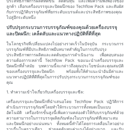
ประสิทธิภาพการผลิตที่ดีขึ้น ลดต้นทุน และเพิ่มความพึงพอใจของ
ลูกค้า เลือกเครื่องบรรจุและปิดผนึกของ Techflow Pack และสัมผัส
กับการปฏิวัติบรรจุภัณฑ์ที่ยกระดับแบรนด์และประสิทธิภาพของคุณ
ไปสู่อีกระดับหนึ่ง
ปรับปรุงกระบวนการบรรจุภัณฑ์ของคุณด้วยเครื่องบรรจุ
และปิดผนึก: เคล็ดลับและแนวทางปฏิบัติที่ดีที่สุด
ในโลกธุรกิจที่เปลี่ยนแปลงไปอย่างรวดเร็วในปัจจุบัน กระบวนการ
บรรจุภัณฑ์ที่มีประสิทธิภาพมีบทบาทสำคัญในการปรับปรุง
ประสิทธิภาพการผลิตและลดต้นทุนการดำเนินงาน เพื่อตอบสนอง
ความต้องการเหล่านี้ Techflow Pack ขอแนะนำเครื่องบรรจุและ
ปิดผนึกที่ล้ำสมัย บทความนี้จะกล่าวถึงคุณประโยชน์และคุณสมบัติ
ของเครื่องบรรจุและปิดผนึก พร้อมทั้งให้คำแนะนำอันมีค่าและ
แนวทางปฏิบัติที่ดีที่สุดในการปรับปรุงกระบวนการบรรจุภัณฑ์ของ
คุณ
1. ทำความเข้าใจเกี่ยวกับเครื่องบรรจุและซีล:
เครื่องบรรจุและปิดผนึกที่นำเสนอโดย Techflow Pack ปฏิวัติการ
ดำเนินการบรรจุภัณฑ์โดยทำให้กระบวนการทั้งหมดเป็นแบบ
อัตโนมัติ เครื่องจักรขั้นสูงนี้เพิ่มความคล่องตัวให้กับบรรจุภัณฑ์ด้วย
ความสามารถในการบรรจุผลิตภัณฑ์ลงในบรรจุภัณฑ์ที่เหมาะสม
และปิดผนึกอย่างแน่นหนา ทั้งหมดนี้ทำได้โดยการเคลื่อนไหวอย่าง
ราบรื่นในคราวเดียว ช่วยลดต้นทุนค่าแรงได้อย่างมาก และรับ