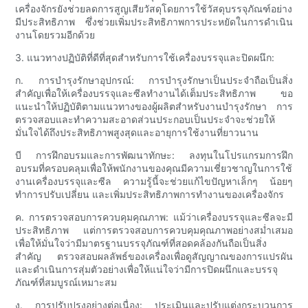
เครื่องจักรยังช่วยลดการสูญเสียวัสดุโดยการใช้วัสดุบรรจุภัณฑ์อย่าง
มีประสิทธิภาพ ซึ่งช่วยเพิ่มประสิทธิภาพการประหยัดในการดำเนิน
งานโดยรวมอีกด้วย
3. แนวทางปฏิบัติที่ดีที่สุดสำหรับการใช้เครื่องบรรจุและปิดผนึก:
ก. การบำรุงรักษาอุปกรณ์: การบำรุงรักษาเป็นประจำถือเป็นสิ่ง
สำคัญเพื่อให้เครื่องบรรจุและซีลทำงานได้เต็มประสิทธิภาพ ขอ
แนะนำให้ปฏิบัติตามแนวทางของผู้ผลิตสำหรับงานบำรุงรักษา การ
ตรวจสอบและทำความสะอาดส่วนประกอบเป็นประจำจะช่วยให้
มั่นใจได้ถึงประสิทธิภาพสูงสุดและอายุการใช้งานที่ยาวนาน
บี การฝึกอบรมและการพัฒนาทักษะ: ลงทุนในโปรแกรมการฝึก
อบรมที่ครอบคลุมเพื่อให้พนักงานของคุณมีความเชี่ยวชาญในการใช้
งานเครื่องบรรจุและซีล ความรู้นี้จะช่วยแก้ไขปัญหาเล็กๆ น้อยๆ
ทำการปรับเปลี่ยน และเพิ่มประสิทธิภาพการทำงานของเครื่องจักร
ค. การตรวจสอบการควบคุมคุณภาพ: แม้ว่าเครื่องบรรจุและซีลจะมี
ประสิทธิภาพ แต่การตรวจสอบการควบคุมคุณภาพอย่างสม่ำเสมอ
เพื่อให้มั่นใจว่ามีมาตรฐานบรรจุภัณฑ์ที่สอดคล้องกันถือเป็นสิ่ง
สำคัญ ตรวจสอบผลลัพธ์ของเครื่องเพื่อดูสัญญาณของการแปรผัน
และดำเนินการสุ่มตัวอย่างเพื่อให้แน่ใจว่ามีการปิดผนึกและบรรจุ
ภัณฑ์ที่สมบูรณ์เหมาะสม
ง. การปรับปรุงอย่างต่อเนื่อง: ประเมินและปรับแต่งกระบวนการ