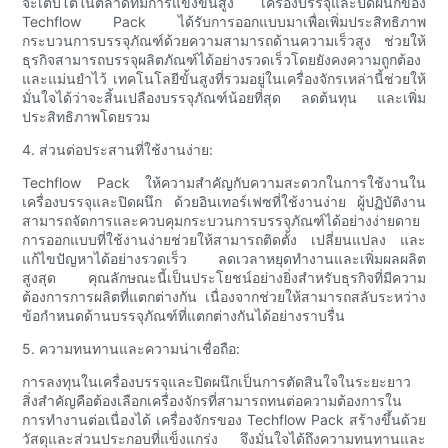
จะเติบโตในตลาดที่มีการแข่งขันสูง เครื่องบรรจุและปิดผนึกของ
Techflow Pack ได้รับการออกแบบมาเพื่อเพิ่มประสิทธิภาพ
กระบวนการบรรจุภัณฑ์ด้วยความสามารถด้านความเร็วสูง ช่วยให้
ธุรกิจสามารถบรรจุผลิตภัณฑ์ได้อย่างรวดเร็วโดยยังคงความถูกต้อง
และแม่นยำไว้ เทคโนโลยีขั้นสูงที่รวมอยู่ในเครื่องจักรเหล่านี้ช่วยให้
มั่นใจได้ว่าจะสิ้นเปลืองบรรจุภัณฑ์น้อยที่สุด ลดต้นทุน และเพิ่ม
ประสิทธิภาพโดยรวม
4. ส่วนต่อประสานที่ใช้งานง่าย:
Techflow Pack ให้ความสำคัญกับความสะดวกในการใช้งานใน
เครื่องบรรจุและปิดผนึก ด้วยอินเทอร์เฟซที่ใช้งานง่าย ผู้ปฏิบัติงาน
สามารถจัดการและควบคุมกระบวนการบรรจุภัณฑ์ได้อย่างง่ายดาย
การออกแบบที่ใช้งานง่ายช่วยให้สามารถติดตั้ง เปลี่ยนแปลง และ
แก้ไขปัญหาได้อย่างรวดเร็ว ลดเวลาหยุดทำงานและเพิ่มผลผลิต
สูงสุด คุณลักษณะนี้เป็นประโยชน์อย่างยิ่งสำหรับธุรกิจที่มีความ
ต้องการการผลิตที่แตกต่างกัน เนื่องจากช่วยให้สามารถสลับระหว่าง
ข้อกำหนดด้านบรรจุภัณฑ์ที่แตกต่างกันได้อย่างราบรื่น
5. ความทนทานและความน่าเชื่อถือ:
การลงทุนในเครื่องบรรจุและปิดผนึกเป็นการตัดสินใจในระยะยาว
สิ่งสำคัญคือต้องเลือกเครื่องจักรที่สามารถทนต่อความต้องการใน
การทำงานต่อเนื่องได้ เครื่องจักรของ Techflow Pack สร้างขึ้นด้วย
วัสดุและส่วนประกอบที่แข็งแกร่ง จึงมั่นใจได้ถึงความทนทานและ