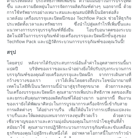
ค่าแรงที่ลดลง ประสิทธิภาพที่เพิ่มขึ้น ความแม่นยำในการบรรจุที่ดี
ขึ้น และความยืดหยุ่นในการจัดการผลิตภัณฑ์ต่างๆ นอกจากนี้ ด้วย
การใช้ทรัพยากรอย่างเหมาะสมและคุณสมบัติที่เป็นมิตรต่อสิ่ง
แวดล้อม เครื่องบรรจุและปิดผนึกของ Techflow Pack ช่วยให้ธุรกิจ
ประหยัดทั้งเวลาและทรัพยากร ซึ่งนำไปสู่ผลกำไรที่เพิ่มขึ้นและ
แนวทางการบรรจุบรรจุภัณฑ์ที่ยั่งยืน โอบรับอนาคตของระบบ
อัตโนมัติในการบรรจุภัณฑ์ด้วยเครื่องบรรจุและปิดผนึกขั้นสูงของ
Techflow Pack และปฏิวัติกระบวนการบรรจุภัณฑ์ของคุณวันนี้!
สรุป
โดยสรุป หลังจากได้รับประสบการณ์อันล้ำค่าในอุตสาหกรรมนี้มา
แปดปี บริษัทของเราขอแนะนำอย่างยิ่งให้ปรับปรุงกระบวนการ
บรรจุภัณฑ์ของคุณด้วยเครื่องบรรจุและปิดผนึก จากการเดินทางที่
กว้างขวางของเรา เราได้เห็นโดยตรงถึงประโยชน์มากมายที่
เทคโนโลยีที่เป็นนวัตกรรมนี้นำมาสู่ธุรกิจทุกขนาด ด้วยการลงทุน
ในเครื่องบรรจุและปิดผนึก คุณสามารถเพิ่มประสิทธิภาพ ลดของเสีย
และยกระดับคุณภาพของผลิตภัณฑ์ได้อย่างมาก นอกจากนี้ ทีมงาน
ของเรายังได้พัฒนาศิลปะในการบูรณาการเครื่องจักรนี้เข้ากับสาย
การผลิตต่างๆ ได้อย่างราบรื่น เพื่อให้มั่นใจว่าการเปลี่ยนแปลงจะ
ราบรื่นและให้ผลตอบแทนจากการลงทุนที่รวดเร็ว ด้วยความ
เชี่ยวชาญของเราและความมุ่งมั่นของคุณในการนำโซลูชันที่ล้ำ
สมัยมาใช้ คุณสามารถปฏิวัติกระบวนการบรรจุภัณฑ์และขับเคลื่อน
ธุรกิจของคุณไปสู่อีกระดับหนึ่งได้ อย่าพลาดโอกาสนี้ในการก้าวนำ