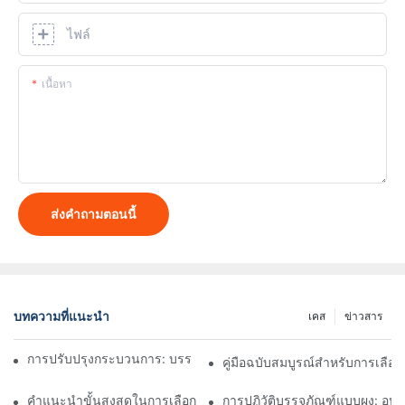
ไฟล์
เนื้อหา
ส่งคำถามตอนนี้
บทความที่แนะนำ
เคส
ข่าวสาร
การปรับปรุงกระบวนการ: บรรลุประสิทธิภาพด้วยเครื่องบรรจุผง
คู่มือฉบับสมบูรณ์สำหรับการเลือกเ
คำแนะนำขั้นสูงสุดในการเลือกบริษัทอุปกรณ์การบรรจุที่เชื่อถือได้
การปฏิวัติบรรจุภัณฑ์แบบผง: อุป