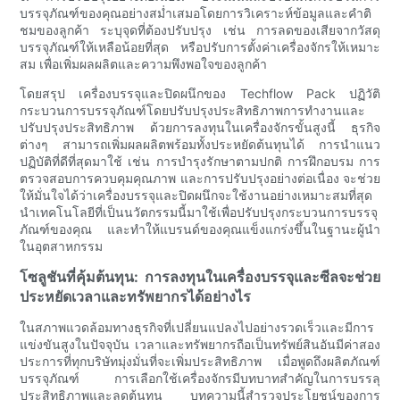
บรรจุภัณฑ์ของคุณอย่างสม่ำเสมอโดยการวิเคราะห์ข้อมูลและคำติ
ชมของลูกค้า ระบุจุดที่ต้องปรับปรุง เช่น การลดของเสียจากวัสดุ
บรรจุภัณฑ์ให้เหลือน้อยที่สุด หรือปรับการตั้งค่าเครื่องจักรให้เหมาะ
สม เพื่อเพิ่มผลผลิตและความพึงพอใจของลูกค้า
โดยสรุป เครื่องบรรจุและปิดผนึกของ Techflow Pack ปฏิวัติ
กระบวนการบรรจุภัณฑ์โดยปรับปรุงประสิทธิภาพการทำงานและ
ปรับปรุงประสิทธิภาพ ด้วยการลงทุนในเครื่องจักรขั้นสูงนี้ ธุรกิจ
ต่างๆ สามารถเพิ่มผลผลิตพร้อมทั้งประหยัดต้นทุนได้ การนำแนว
ปฏิบัติที่ดีที่สุดมาใช้ เช่น การบำรุงรักษาตามปกติ การฝึกอบรม การ
ตรวจสอบการควบคุมคุณภาพ และการปรับปรุงอย่างต่อเนื่อง จะช่วย
ให้มั่นใจได้ว่าเครื่องบรรจุและปิดผนึกจะใช้งานอย่างเหมาะสมที่สุด
นำเทคโนโลยีที่เป็นนวัตกรรมนี้มาใช้เพื่อปรับปรุงกระบวนการบรรจุ
ภัณฑ์ของคุณ และทำให้แบรนด์ของคุณแข็งแกร่งขึ้นในฐานะผู้นำ
ในอุตสาหกรรม
โซลูชันที่คุ้มต้นทุน: การลงทุนในเครื่องบรรจุและซีลจะช่วย
ประหยัดเวลาและทรัพยากรได้อย่างไร
ในสภาพแวดล้อมทางธุรกิจที่เปลี่ยนแปลงไปอย่างรวดเร็วและมีการ
แข่งขันสูงในปัจจุบัน เวลาและทรัพยากรถือเป็นทรัพย์สินอันมีค่าสอง
ประการที่ทุกบริษัทมุ่งมั่นที่จะเพิ่มประสิทธิภาพ เมื่อพูดถึงผลิตภัณฑ์
บรรจุภัณฑ์ การเลือกใช้เครื่องจักรมีบทบาทสำคัญในการบรรลุ
ประสิทธิภาพและลดต้นทุน บทความนี้สำรวจประโยชน์ของการ