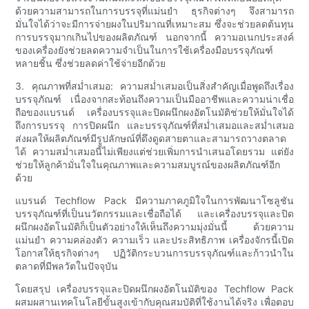
ด้วยความสามารถในการบรรจุที่แม่นยำ ธุรกิจต่างๆ จึงสามารถ
มั่นใจได้ว่าจะมีการจ่ายผงในปริมาณที่เหมาะสม ซึ่งจะช่วยลดต้นทุน
การบรรจุมากเกินไปของผลิตภัณฑ์ นอกจากนี้ ความอเนกประสงค์
ของเครื่องยังช่วยลดความจำเป็นในการใช้เครื่องมือบรรจุภัณฑ์
หลายชิ้น ซึ่งช่วยลดค่าใช้จ่ายอีกด้วย
3. คุณภาพที่สม่ำเสมอ: ความสม่ำเสมอเป็นสิ่งสำคัญเมื่อพูดถึงเรื่อง
บรรจุภัณฑ์ เนื่องจากสะท้อนถึงความเป็นมืออาชีพและความน่าเชื่อ
ถือของแบรนด์ เครื่องบรรจุและปิดผนึกผงอัตโนมัติช่วยให้มั่นใจได้
ถึงการบรรจุ การปิดผนึก และบรรจุภัณฑ์ที่สม่ำเสมอและสม่ำเสมอ
ส่งผลให้ผลิตภัณฑ์มีรูปลักษณ์ที่ดึงดูดสายตาและสามารถวางตลาด
ได้ ความสม่ำเสมอนี้ไม่เพียงแต่ช่วยเพิ่มการนำเสนอโดยรวม แต่ยัง
ช่วยให้ลูกค้ามั่นใจในคุณภาพและความสมบูรณ์ของผลิตภัณฑ์อีก
ด้วย
แบรนด์ Techflow Pack มีความภาคภูมิใจในการพัฒนาโซลูชัน
บรรจุภัณฑ์ที่เป็นนวัตกรรมและเชื่อถือได้ และเครื่องบรรจุและปิด
ผนึกผงอัตโนมัติก็เป็นตัวอย่างให้เห็นถึงความมุ่งมั่นนี้ ด้วยความ
แม่นยำ ความคล่องตัว ความเร็ว และประสิทธิภาพ เครื่องจักรนี้เปิด
โอกาสให้ธุรกิจต่างๆ ปฏิวัติกระบวนการบรรจุภัณฑ์และก้าวนำใน
ตลาดที่มีพลวัตในปัจจุบัน
โดยสรุป เครื่องบรรจุและปิดผนึกผงอัตโนมัติของ Techflow Pack
ผสมผสานเทคโนโลยีขั้นสูงเข้ากับคุณสมบัติที่ใช้งานได้จริง เพื่อตอบ