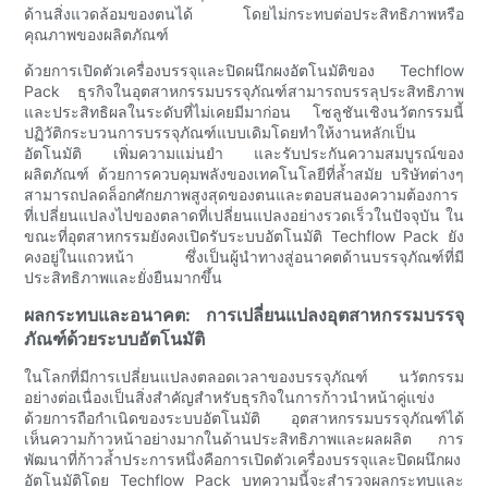
ด้านสิ่งแวดล้อมของตนได้ โดยไม่กระทบต่อประสิทธิภาพหรือ
คุณภาพของผลิตภัณฑ์
ด้วยการเปิดตัวเครื่องบรรจุและปิดผนึกผงอัตโนมัติของ Techflow
Pack ธุรกิจในอุตสาหกรรมบรรจุภัณฑ์สามารถบรรลุประสิทธิภาพ
และประสิทธิผลในระดับที่ไม่เคยมีมาก่อน โซลูชันเชิงนวัตกรรมนี้
ปฏิวัติกระบวนการบรรจุภัณฑ์แบบเดิมโดยทำให้งานหลักเป็น
อัตโนมัติ เพิ่มความแม่นยำ และรับประกันความสมบูรณ์ของ
ผลิตภัณฑ์ ด้วยการควบคุมพลังของเทคโนโลยีที่ล้ำสมัย บริษัทต่างๆ
สามารถปลดล็อกศักยภาพสูงสุดของตนและตอบสนองความต้องการ
ที่เปลี่ยนแปลงไปของตลาดที่เปลี่ยนแปลงอย่างรวดเร็วในปัจจุบัน ใน
ขณะที่อุตสาหกรรมยังคงเปิดรับระบบอัตโนมัติ Techflow Pack ยัง
คงอยู่ในแถวหน้า ซึ่งเป็นผู้นำทางสู่อนาคตด้านบรรจุภัณฑ์ที่มี
ประสิทธิภาพและยั่งยืนมากขึ้น
ผลกระทบและอนาคต: การเปลี่ยนแปลงอุตสาหกรรมบรรจุ
ภัณฑ์ด้วยระบบอัตโนมัติ
ในโลกที่มีการเปลี่ยนแปลงตลอดเวลาของบรรจุภัณฑ์ นวัตกรรม
อย่างต่อเนื่องเป็นสิ่งสำคัญสำหรับธุรกิจในการก้าวนำหน้าคู่แข่ง
ด้วยการถือกำเนิดของระบบอัตโนมัติ อุตสาหกรรมบรรจุภัณฑ์ได้
เห็นความก้าวหน้าอย่างมากในด้านประสิทธิภาพและผลผลิต การ
พัฒนาที่ก้าวล้ำประการหนึ่งคือการเปิดตัวเครื่องบรรจุและปิดผนึกผง
อัตโนมัติโดย Techflow Pack บทความนี้จะสำรวจผลกระทบและ