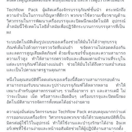
Techflow Pack ผู้ผลิตเครื่องจักรบรรจุภัณฑ์ชั้นนำ ตระหนักถึง
ความจำเป็นในการแก้ปัญหาที่ดีกว่า พวกเขาใช้ความเชี่ยวชาญด้าน
วิศวกรรมในการพัฒนาเครื่องบรรจุและปิดผนึกผงอัตโนมัติ อุปกรณ์
ล้ำสมัยนี้ใช้เทคโนโลยีล้ำสมัยเพื่อปฏิวัติกระบวนการบรรจุสารที่เป็น
ผง
ระบบอัตโนมัติเต็มรูปแบบของเครื่องช่วยให้มั่นใจได้ว่าทุกบรรจุ
ภัณฑ์เต็มไปด้วยการตรวจวัดที่แม่นยำ ขจัดความไม่สอดคล้องกัน
และลดการสูญเสียผลิตภัณฑ์ ด้วยเซ็นเซอร์ขั้นสูงและความสามารถ
ความเร็วสูง ทำให้สามารถตรวจจับและเติมผงตามจำนวนที่ระบุใน
แต่ละบรรจุภัณฑ์ได้อย่างแม่นยำ ช่วยให้มั่นใจได้ถึงความสม่ำเสมอ
และเป็นไปตามมาตรฐานคุณภาพ
หนึ่งในคุณสมบัติที่โดดเด่นของเครื่องนี้คือความสามารถรอบด้าน
สามารถรองรับขนาดและรูปร่างบรรจุภัณฑ์ได้หลากหลาย ทำให้
เหมาะสำหรับอุตสาหกรรมต่างๆ รวมถึงอาหาร ยา และสารเคมี ไม่
ว่าจะเป็นผง เม็ด หรือสารละเอียดอื่นๆ เครื่องบรรจุและปิดผนึกผง
อัตโนมัติสามารถจัดการทั้งหมดได้อย่างง่ายดาย
ความมุ่งมั่นต่อนวัตกรรมของ Techflow Pack ครอบคลุมมากกว่าแค่
การออกแบบเครื่องจักร วิศวกรของพวกเขายังได้รวมคุณสมบัติที่เป็น
มิตรต่อผู้ใช้ไว้ในอุปกรณ์ ทำให้ใช้งานและบำรุงรักษาได้ง่าย อินเท
อร์เฟซที่ใช้งานง่ายและหน้าจอสัมผัสช่วยให้ผู้ปฏิบัติงานสามารถตั้ง