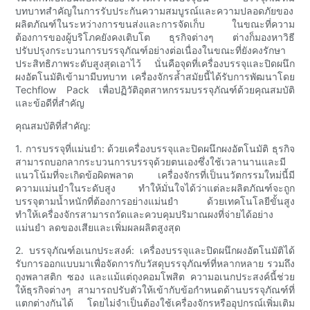
บทบาทสำคัญในการรับประกันความสมบูรณ์และความปลอดภัยของ
ผลิตภัณฑ์ในระหว่างการขนส่งและการจัดเก็บ ในขณะที่ความ
ต้องการของผู้บริโภคยังคงเติบโต ธุรกิจต่างๆ ต่างก็มองหาวิธี
ปรับปรุงกระบวนการบรรจุภัณฑ์อย่างต่อเนื่องในขณะที่ยังคงรักษา
ประสิทธิภาพระดับสูงสุดเอาไว้ นั่นคือจุดที่เครื่องบรรจุและปิดผนึก
ผงอัตโนมัติเข้ามามีบทบาท เครื่องจักรล้ำสมัยนี้ได้รับการพัฒนาโดย
Techflow Pack เพื่อปฏิวัติอุตสาหกรรมบรรจุภัณฑ์ด้วยคุณสมบัติ
และข้อดีที่สำคัญ
คุณสมบัติที่สำคัญ:
1. การบรรจุที่แม่นยำ: ด้วยเครื่องบรรจุและปิดผนึกผงอัตโนมัติ ธุรกิจ
สามารถบอกลากระบวนการบรรจุด้วยตนเองซึ่งใช้เวลานานและมี
แนวโน้มที่จะเกิดข้อผิดพลาด เครื่องจักรที่เป็นนวัตกรรมใหม่นี้มี
ความแม่นยำในระดับสูง ทำให้มั่นใจได้ว่าแต่ละผลิตภัณฑ์จะถูก
บรรจุตามน้ำหนักที่ต้องการอย่างแม่นยำ ด้วยเทคโนโลยีขั้นสูง
ทำให้เครื่องจักรสามารถวัดและควบคุมปริมาณผงที่จ่ายได้อย่าง
แม่นยำ ลดของเสียและเพิ่มผลผลิตสูงสุด
2. บรรจุภัณฑ์อเนกประสงค์: เครื่องบรรจุและปิดผนึกผงอัตโนมัติได้
รับการออกแบบมาเพื่อจัดการกับวัสดุบรรจุภัณฑ์ที่หลากหลาย รวมถึง
ถุงพลาสติก ซอง และแม้แต่ถุงคอมโพสิต ความอเนกประสงค์นี้ช่วย
ให้ธุรกิจต่างๆ สามารถปรับตัวให้เข้ากับข้อกำหนดด้านบรรจุภัณฑ์ที่
แตกต่างกันได้ โดยไม่จำเป็นต้องใช้เครื่องจักรหรืออุปกรณ์เพิ่มเติม