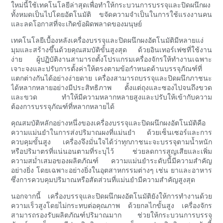
ใหม่นี้ใช้เทคโนโลยีล่าสุดเพื่อทำให้กระบวนการบรรจุและปิดผนึกผง
ทั้งหมดเป็นไปโดยอัตโนมัติ ขจัดความจำเป็นในการใช้แรงงานคน
และลดโอกาสที่จะเกิดข้อผิดพลาดของมนุษย์
เทคโนโลยีเบื้องหลังเครื่องบรรจุและปิดผนึกผงอัตโนมัติมีหลายแง่
มุมและสร้างขึ้นด้วยคุณสมบัติขั้นสูงสุด ด้วยอินเทอร์เฟซที่ใช้งาน
ง่าย ผู้ปฏิบัติงานสามารถตั้งโปรแกรมเครื่องจักรให้ทำงานเฉพาะ
เจาะจงและปรับการตั้งค่าให้ตรงตามข้อกำหนดด้านบรรจุภัณฑ์ที่
แตกต่างกันได้อย่างง่ายดาย เครื่องสามารถบรรจุและปิดผนึกภาชนะ
ได้หลากหลายอย่างมีประสิทธิภาพ ตั้งแต่ถุงและซองไปจนถึงขวด
และขวด ทำให้มีความหลากหลายสูงและปรับให้เข้ากับความ
ต้องการบรรจุภัณฑ์ที่หลากหลายได้
คุณสมบัติหลักอย่างหนึ่งของเครื่องบรรจุและปิดผนึกผงอัตโนมัติคือ
ความแม่นยำในการส่งปริมาณผงที่แม่นยำ ด้วยเซ็นเซอร์และการ
ควบคุมขั้นสูง เครื่องจึงมั่นใจได้ว่าทุกภาชนะจะบรรจุตามน้ำหนัก
หรือปริมาตรที่แน่นอนตามที่ระบุไว้ ช่วยลดการสูญเสียและเพิ่ม
ความสม่ำเสมอของผลิตภัณฑ์ ความแม่นยำระดับนี้มีความสำคัญ
อย่างยิ่ง โดยเฉพาะอย่างยิ่งในอุตสาหกรรมต่างๆ เช่น ยาและอาหาร
ซึ่งการควบคุมปริมาณหรือสัดส่วนที่แม่นยำมีความสำคัญสูงสุด
นอกจากนี้ เครื่องบรรจุและปิดผนึกผงอัตโนมัติยังให้การทำงานด้วย
ความเร็วสูงโดยไม่กระทบต่อคุณภาพ ด้วยกลไกขั้นสูง เครื่องจักร
สามารถรองรับผลิตภัณฑ์ปริมาณมาก ช่วยให้กระบวนการบรรจุ