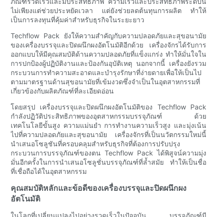
ภัณฑ์รวดเร็วและมีประสิทธิภาพ ความเร็วและประสิทธิภาพระดับนี้
ไม่เพียงแต่ช่วยประหยัดเวลา แต่ยังช่วยลดต้นทุนการผลิต ทำให้
เป็นการลงทุนที่คุ้มค่าสำหรับธุรกิจในระยะยาว
Techflow Pack ยังให้ความสำคัญกับความปลอดภัยและสุขอนามัย
ของเครื่องบรรจุและปิดผนึกผงอัตโนมัติอีกด้วย เครื่องจักรได้รับการ
ออกแบบให้มีคุณสมบัติด้านความปลอดภัยที่แข็งแกร่ง ทำให้มั่นใจใน
การปกป้องผู้ปฏิบัติงานและป้องกันอุบัติเหตุ นอกจากนี้ เครื่องยังรวม
กระบวนการทำความสะอาดและบำรุงรักษาที่ง่ายดายเพื่อให้เป็นไป
ตามมาตรฐานด้านสุขอนามัยที่เข้มงวดซึ่งจำเป็นในอุตสาหกรรมที่
เกี่ยวข้องกับผลิตภัณฑ์ที่ละเอียดอ่อน
โดยสรุป เครื่องบรรจุและปิดผนึกผงอัตโนมัติของ Techflow Pack
กำลังปฏิวัติประสิทธิภาพของอุตสาหกรรมบรรจุภัณฑ์ ด้วย
เทคโนโลยีขั้นสูง ความแม่นยำ การทำงานความเร็วสูง และมุ่งเน้น
ไปที่ความปลอดภัยและสุขอนามัย เครื่องจักรที่เป็นนวัตกรรมใหม่นี้
นำเสนอโซลูชันที่ครอบคลุมสำหรับธุรกิจที่ต้องการปรับปรุง
กระบวนการบรรจุภัณฑ์ของตน Techflow Pack ได้พิสูจน์ความมุ่ง
มั่นอีกครั้งในการนำเสนอโซลูชั่นบรรจุภัณฑ์ที่ล้ำสมัย ทำให้เป็นชื่อ
ที่เชื่อถือได้ในอุตสาหกรรม
คุณสมบัติหลักและข้อดีของเครื่องบรรจุและปิดผนึกผง
อัตโนมัติ
ในโลกที่เปลี่ยนแปลงไปอย่างรวดเร็วในปัจจุบัน บรรจุภัณฑ์มี