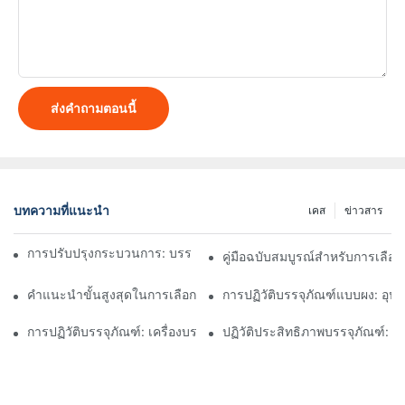
ส่งคำถามตอนนี้
บทความที่แนะนำ
เคส
ข่าวสาร
การปรับปรุงกระบวนการ: บรรลุประสิทธิภาพด้วยเครื่องบรรจุผง
คู่มือฉบับสมบูรณ์สำหรับการเลือกเ
คำแนะนำขั้นสูงสุดในการเลือกบริษัทอุปกรณ์การบรรจุที่เชื่อถือได้
การปฏิวัติบรรจุภัณฑ์แบบผง: อุป
การปฏิวัติบรรจุภัณฑ์: เครื่องบรรจุถุงแบบยืน
ปฏิวัติประสิทธิภาพบรรจุภัณฑ์: อ