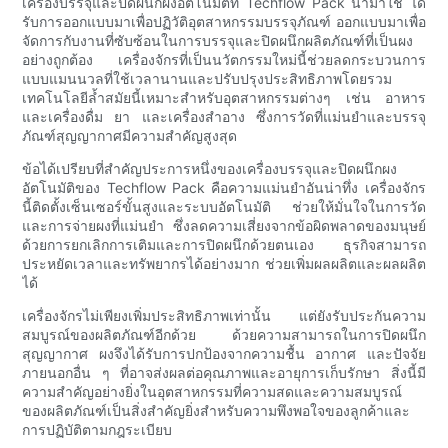
เครื่องบรรจุและปิดผนึกผงอัตโนมัติที่ Techflow Pack นำมาใช้ ได้
รับการออกแบบมาเพื่อปฏิวัติอุตสาหกรรมบรรจุภัณฑ์ ออกแบบมาเพื่อ
จัดการกับงานที่ซับซ้อนในการบรรจุและปิดผนึกผลิตภัณฑ์ที่เป็นผง
อย่างถูกต้อง เครื่องจักรที่เป็นนวัตกรรมใหม่นี้ช่วยลดกระบวนการ
แบบแมนนวลที่ใช้เวลานานและปรับปรุงประสิทธิภาพโดยรวม
เทคโนโลยีล้ำสมัยนี้เหมาะสำหรับอุตสาหกรรมต่างๆ เช่น อาหาร
และเครื่องดื่ม ยา และเครื่องสำอาง ซึ่งการวัดที่แม่นยำและบรรจุ
ภัณฑ์สุญญากาศมีความสำคัญสูงสุด
ข้อได้เปรียบที่สำคัญประการหนึ่งของเครื่องบรรจุและปิดผนึกผง
อัตโนมัติของ Techflow Pack คือความแม่นยำอันน่าทึ่ง เครื่องจักร
นี้ติดตั้งเซ็นเซอร์ขั้นสูงและระบบอัตโนมัติ ช่วยให้มั่นใจในการวัด
และการจ่ายผงที่แม่นยำ ซึ่งลดความเสี่ยงจากข้อผิดพลาดของมนุษย์
ด้วยการยกเลิกการเติมและการปิดผนึกด้วยตนเอง ธุรกิจสามารถ
ประหยัดเวลาและทรัพยากรได้อย่างมาก ช่วยเพิ่มผลผลิตและผลผลิต
ได้
เครื่องจักรไม่เพียงเพิ่มประสิทธิภาพเท่านั้น แต่ยังรับประกันความ
สมบูรณ์ของผลิตภัณฑ์อีกด้วย ด้วยความสามารถในการปิดผนึก
สุญญากาศ ผงจึงได้รับการปกป้องจากความชื้น อากาศ และปัจจัย
ภายนอกอื่น ๆ ที่อาจส่งผลต่อคุณภาพและอายุการเก็บรักษา สิ่งนี้มี
ความสำคัญอย่างยิ่งในอุตสาหกรรมที่ความสดและความสมบูรณ์
ของผลิตภัณฑ์เป็นสิ่งสำคัญยิ่งสำหรับความพึงพอใจของลูกค้าและ
การปฏิบัติตามกฎระเบียบ