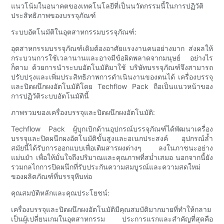
แนวโน้มในอนาคตของเทคโนโลยีที่เป็นนวัตกรรมนี้ในการปฏิวัติ
ประสิทธิภาพของบรรจุภัณฑ์
ระบบอัตโนมัติในอุตสาหกรรมบรรจุภัณฑ์:
อุตสาหกรรมบรรจุภัณฑ์เดิมต้องอาศัยแรงงานคนอย่างมาก ส่งผลให้
กระบวนการใช้เวลานานและอาจมีข้อผิดพลาดจากมนุษย์ อย่างไร
ก็ตาม ด้วยการนำระบบอัตโนมัติมาใช้ บริษัทบรรจุภัณฑ์จึงสามารถ
ปรับปรุงและเพิ่มประสิทธิภาพการดำเนินงานของตนได้ เครื่องบรรจุ
และปิดผนึกผงอัตโนมัติโดย Techflow Pack ถือเป็นแนวหน้าของ
การปฏิวัติระบบอัตโนมัตินี้
ภาพรวมของเครื่องบรรจุและปิดผนึกผงอัตโนมัติ:
Techflow Pack ผู้บุกเบิกด้านอุปกรณ์บรรจุภัณฑ์ได้พัฒนาเครื่อง
บรรจุและปิดผนึกผงอัตโนมัติขั้นสูงและอเนกประสงค์ อุปกรณ์ล้ำ
สมัยนี้ได้รับการออกแบบเพื่อเติมสารผงต่างๆ ลงในภาชนะอย่าง
แม่นยำ เพื่อให้มั่นใจถึงปริมาณและคุณภาพที่สม่ำเสมอ นอกจากนี้ยัง
รวมกลไกการปิดผนึกที่รับประกันความสมบูรณ์และความสดใหม่
ของผลิตภัณฑ์ที่บรรจุหีบห่อ
คุณสมบัติหลักและคุณประโยชน์:
เครื่องบรรจุและปิดผนึกผงอัตโนมัติมีคุณสมบัติมากมายที่ทำให้กลาย
เป็นผู้เปลี่ยนเกมในอุตสาหกรรม ประการแรกและสำคัญที่สุดคือ