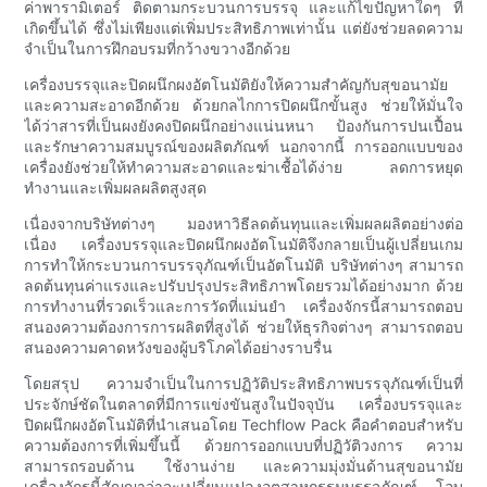
ค่าพารามิเตอร์ ติดตามกระบวนการบรรจุ และแก้ไขปัญหาใดๆ ที่
เกิดขึ้นได้ ซึ่งไม่เพียงแต่เพิ่มประสิทธิภาพเท่านั้น แต่ยังช่วยลดความ
จำเป็นในการฝึกอบรมที่กว้างขวางอีกด้วย
เครื่องบรรจุและปิดผนึกผงอัตโนมัติยังให้ความสำคัญกับสุขอนามัย
และความสะอาดอีกด้วย ด้วยกลไกการปิดผนึกขั้นสูง ช่วยให้มั่นใจ
ได้ว่าสารที่เป็นผงยังคงปิดผนึกอย่างแน่นหนา ป้องกันการปนเปื้อน
และรักษาความสมบูรณ์ของผลิตภัณฑ์ นอกจากนี้ การออกแบบของ
เครื่องยังช่วยให้ทำความสะอาดและฆ่าเชื้อได้ง่าย ลดการหยุด
ทำงานและเพิ่มผลผลิตสูงสุด
เนื่องจากบริษัทต่างๆ มองหาวิธีลดต้นทุนและเพิ่มผลผลิตอย่างต่อ
เนื่อง เครื่องบรรจุและปิดผนึกผงอัตโนมัติจึงกลายเป็นผู้เปลี่ยนเกม
การทำให้กระบวนการบรรจุภัณฑ์เป็นอัตโนมัติ บริษัทต่างๆ สามารถ
ลดต้นทุนค่าแรงและปรับปรุงประสิทธิภาพโดยรวมได้อย่างมาก ด้วย
การทำงานที่รวดเร็วและการวัดที่แม่นยำ เครื่องจักรนี้สามารถตอบ
สนองความต้องการการผลิตที่สูงได้ ช่วยให้ธุรกิจต่างๆ สามารถตอบ
สนองความคาดหวังของผู้บริโภคได้อย่างราบรื่น
โดยสรุป ความจำเป็นในการปฏิวัติประสิทธิภาพบรรจุภัณฑ์เป็นที่
ประจักษ์ชัดในตลาดที่มีการแข่งขันสูงในปัจจุบัน เครื่องบรรจุและ
ปิดผนึกผงอัตโนมัติที่นำเสนอโดย Techflow Pack คือคำตอบสำหรับ
ความต้องการที่เพิ่มขึ้นนี้ ด้วยการออกแบบที่ปฏิวัติวงการ ความ
สามารถรอบด้าน ใช้งานง่าย และความมุ่งมั่นด้านสุขอนามัย
เครื่องจักรนี้สัญญาว่าจะเปลี่ยนแปลงอุตสาหกรรมบรรจุภัณฑ์ โอบ