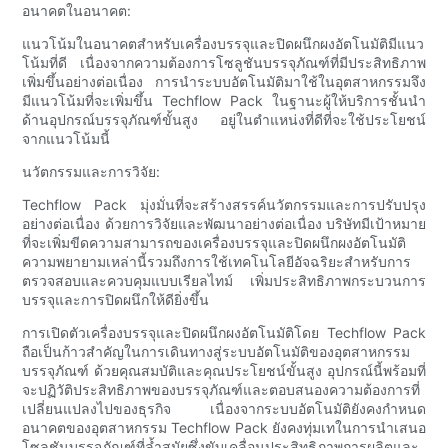
อนาคตในอนาคต:
แนวโน้มในอนาคตสำหรับเครื่องบรรจุและปิดผนึกผงอัตโนมัติมีแนว
โน้มที่ดี เนื่องจากความต้องการโซลูชันบรรจุภัณฑ์ที่มีประสิทธิภาพ
เพิ่มขึ้นอย่างต่อเนื่อง การนำระบบอัตโนมัติมาใช้ในอุตสาหกรรมจึง
มีแนวโน้มที่จะเพิ่มขึ้น Techflow Pack ในฐานะผู้ให้บริการชั้นนำ
ด้านอุปกรณ์บรรจุภัณฑ์ขั้นสูง อยู่ในตำแหน่งที่ดีที่จะใช้ประโยชน์
จากแนวโน้มนี้
นวัตกรรมและการวิจัย:
Techflow Pack มุ่งมั่นที่จะสร้างสรรค์นวัตกรรมและการปรับปรุง
อย่างต่อเนื่อง ด้วยการวิจัยและพัฒนาอย่างต่อเนื่อง บริษัทมีเป้าหมาย
ที่จะเพิ่มขีดความสามารถของเครื่องบรรจุและปิดผนึกผงอัตโนมัติ
ความพยายามเหล่านี้รวมถึงการใช้เทคโนโลยีอัจฉริยะสำหรับการ
ตรวจสอบและควบคุมแบบเรียลไทม์ เพิ่มประสิทธิภาพกระบวนการ
บรรจุและการปิดผนึกให้ดียิ่งขึ้น
การเปิดตัวเครื่องบรรจุและปิดผนึกผงอัตโนมัติโดย Techflow Pack
ถือเป็นก้าวสำคัญในการเดินทางสู่ระบบอัตโนมัติของอุตสาหกรรม
บรรจุภัณฑ์ ด้วยคุณสมบัติและคุณประโยชน์ขั้นสูง อุปกรณ์นี้พร้อมที่
จะปฏิวัติประสิทธิภาพของบรรจุภัณฑ์และตอบสนองความต้องการที่
เปลี่ยนแปลงไปของธุรกิจ เนื่องจากระบบอัตโนมัติยังคงกำหนด
อนาคตของอุตสาหกรรม Techflow Pack ยังคงทุ่มเทในการนำเสนอ
โซลูชันบรรจุภัณฑ์ที่ล้ำสมัยซึ่งขับเคลื่อนประสิทธิภาพการผลิตและ