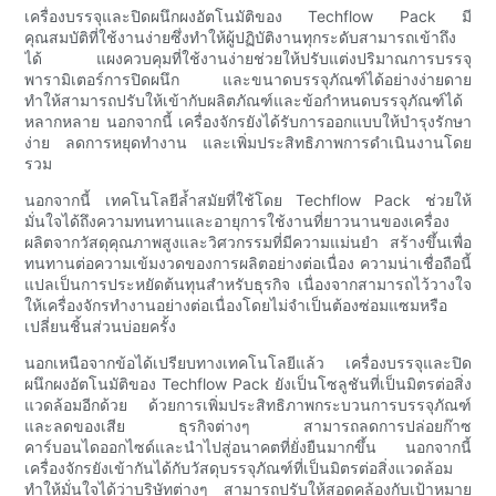
เครื่องบรรจุและปิดผนึกผงอัตโนมัติของ Techflow Pack มี
คุณสมบัติที่ใช้งานง่ายซึ่งทำให้ผู้ปฏิบัติงานทุกระดับสามารถเข้าถึง
ได้ แผงควบคุมที่ใช้งานง่ายช่วยให้ปรับแต่งปริมาณการบรรจุ
พารามิเตอร์การปิดผนึก และขนาดบรรจุภัณฑ์ได้อย่างง่ายดาย
ทำให้สามารถปรับให้เข้ากับผลิตภัณฑ์และข้อกำหนดบรรจุภัณฑ์ได้
หลากหลาย นอกจากนี้ เครื่องจักรยังได้รับการออกแบบให้บำรุงรักษา
ง่าย ลดการหยุดทำงาน และเพิ่มประสิทธิภาพการดำเนินงานโดย
รวม
นอกจากนี้ เทคโนโลยีล้ำสมัยที่ใช้โดย Techflow Pack ช่วยให้
มั่นใจได้ถึงความทนทานและอายุการใช้งานที่ยาวนานของเครื่อง
ผลิตจากวัสดุคุณภาพสูงและวิศวกรรมที่มีความแม่นยำ สร้างขึ้นเพื่อ
ทนทานต่อความเข้มงวดของการผลิตอย่างต่อเนื่อง ความน่าเชื่อถือนี้
แปลเป็นการประหยัดต้นทุนสำหรับธุรกิจ เนื่องจากสามารถไว้วางใจ
ให้เครื่องจักรทำงานอย่างต่อเนื่องโดยไม่จำเป็นต้องซ่อมแซมหรือ
เปลี่ยนชิ้นส่วนบ่อยครั้ง
นอกเหนือจากข้อได้เปรียบทางเทคโนโลยีแล้ว เครื่องบรรจุและปิด
ผนึกผงอัตโนมัติของ Techflow Pack ยังเป็นโซลูชันที่เป็นมิตรต่อสิ่ง
แวดล้อมอีกด้วย ด้วยการเพิ่มประสิทธิภาพกระบวนการบรรจุภัณฑ์
และลดของเสีย ธุรกิจต่างๆ สามารถลดการปล่อยก๊าซ
คาร์บอนไดออกไซด์และนำไปสู่อนาคตที่ยั่งยืนมากขึ้น นอกจากนี้
เครื่องจักรยังเข้ากันได้กับวัสดุบรรจุภัณฑ์ที่เป็นมิตรต่อสิ่งแวดล้อม
ทำให้มั่นใจได้ว่าบริษัทต่างๆ สามารถปรับให้สอดคล้องกับเป้าหมาย