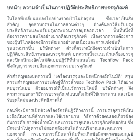
บทนำ: ความจำเป็นในการปฏิวัติประสิทธิภาพบรรจุภัณฑ์
ในโลกที่เปลี่ยนแปลงไปอย่างรวดเร็วในปัจจุบัน ซึ่งเวลาเป็นสิ่ง
สำคัญ อุตสาหกรรมในภาคส่วนต่างๆ ต่างค้นหาวิธีปรับปรุง
ประสิทธิภาพและปรับปรุงกระบวนการอยู่ตลอดเวลา พื้นที่หนึ่งที่
ต้องการความสนใจอย่างมากคือบรรจุภัณฑ์ เนื่องจากความต้องการ
ของผู้บริโภคยังคงมีการพัฒนาอย่างต่อเนื่องและการแข่งขันที่
รุนแรงมากขึ้น บริษัทต่างๆ ต่างก็ตระหนักถึงความจำเป็นในการ
ปฏิวัติประสิทธิภาพของบรรจุภัณฑ์ บทความนี้จะแนะนำเครื่องบรรจุ
และปิดผนึกผงอัตโนมัติแบบปฏิวัติที่นำเสนอโดย Techflow Pack
ซึ่งสัญญาว่าจะเปลี่ยนอุตสาหกรรมบรรจุภัณฑ์
คำสำคัญของบทความนี้ "เครื่องบรรจุและปิดผนึกผงอัตโนมัติ" สรุป
สาระสำคัญของการประดิษฐ์ที่ก้าวล้ำของ Techflow Pack ได้อย่าง
สมบูรณ์แบบ ด้วยอุปกรณ์ที่เป็นนวัตกรรมใหม่นี้ บริษัทต่างๆ จึง
สามารถบอกลาวิธีการบรรจุภัณฑ์แบบดั้งเดิมที่ใช้เวลานาน และเปิด
รับยุคใหม่ของประสิทธิภาพได้
ก่อนที่จะมีการเปิดตัวเครื่องจักรที่ปฏิวัติวงการนี้ การบรรจุสารที่เป็น
ผงถือเป็นงานที่ลำบากและใช้เวลานาน วิธีการด้วยตนเองเกี่ยวข้อง
กับการตัก การชั่งน้ำหนัก และการบรรจุแต่ละบรรจุภัณฑ์แยกกัน ซึ่ง
มักจะนำไปสู่ความไม่สอดคล้องกันในด้านปริมาณและคุณภาพ
นอกจากนี้ กระบวนการนี้มีแนวโน้มที่จะเกิดข้อผิดพลาดของมนุษย์
ส่งผลให้สูญเสียผลิตภัณฑ์ ต้นทุนเพิ่มขึ้น และทำให้ผู้บริโภคไม่พอใจ