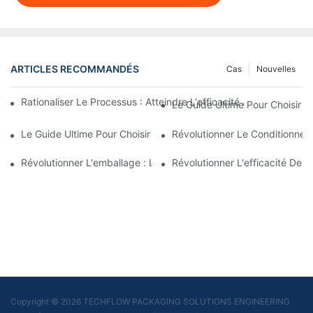
ARTICLES RECOMMANDÉS
Cas
Nouvelles
Rationaliser Le Processus : Atteindre L'efficacité Avec Les Ma
Le Guide Ultime Pour Choisir 
Le Guide Ultime Pour Choisir Une Entreprise D’équipement De R
Révolutionner Le Conditionnem
Révolutionner L'emballage : La Machine D'emballage De Sache
Révolutionner L'efficacité De
Copyright © 2026 TECHFLOW PACKAGING SOLUTIONS ENGINEERING