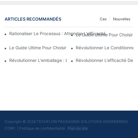
ARTICLES RECOMMANDÉS
Cas
Nouvelles
Rationaliser Le Processus : Atteindre L'efficacité Avec Les Ma
Le Guide Ultime Pour Choisir 
Le Guide Ultime Pour Choisir Une Entreprise D’équipement De R
Révolutionner Le Conditionnem
Révolutionner L'emballage : La Machine D'emballage De Sache
Révolutionner L'efficacité De
Copyright © 2026 TECHFLOW PACKAGING SOLUTIONS ENGINEERING
CORP.
|
Politique de confidentialité
Plan du site