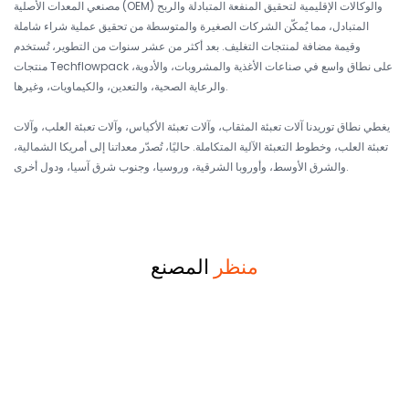
مصنعي المعدات الأصلية (OEM) والوكالات الإقليمية لتحقيق المنفعة المتبادلة والربح
المتبادل، مما يُمكّن الشركات الصغيرة والمتوسطة من تحقيق عملية شراء شاملة
وقيمة مضافة لمنتجات التغليف. بعد أكثر من عشر سنوات من التطوير، تُستخدم
منتجات Techflowpack على نطاق واسع في صناعات الأغذية والمشروبات، والأدوية،
والرعاية الصحية، والتعدين، والكيماويات، وغيرها.
يغطي نطاق توريدنا آلات تعبئة المثقاب، وآلات تعبئة الأكياس، وآلات تعبئة العلب، وآلات
تعبئة العلب، وخطوط التعبئة الآلية المتكاملة. حاليًا، تُصدّر معداتنا إلى أمريكا الشمالية،
والشرق الأوسط، وأوروبا الشرقية، وروسيا، وجنوب شرق آسيا، ودول أخرى.
منظر
المصنع