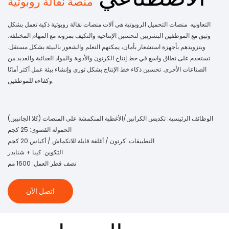
منصة نقالة روبوتية
التعاونيه منصات التحميل الروبوتية هي آلات منصات نقالة روبوتية ذكية تعمل بشكل
وثيق مع الموظفين البشريين لتحسين الإنتاجية والتكيف بمرونة مع المهام المختلفة.
وبتزويدهم بأجهزة استشعار بأمان، يمكنهم التعلم والشعور بالبيئة بشكل مستقل.
تستخدم على نطاق واسع في خط إنتاج الكرتون والأدوية والمواد الغذائية والعديد من
الصناعات الأخرى. تحسين ذكاء خط الإنتاج بشكل ثوري وإنشاء بيئة عمل أكثر أمانًا
وكفاءة للموظفين.
الوظائف الرئيسية: تكديس الكراتين/الأغطية المنكمشة على المنصات (كلا الجانبين)
الحمولة القصوى: 25 كجم
التطبيقات: كرتون / أغلفة قابلة للانكماش / أكياس 20 كجم
التكوين: كيبا + شنايدر
نصف قطر العمل: 1600 مم
اتصل الآن