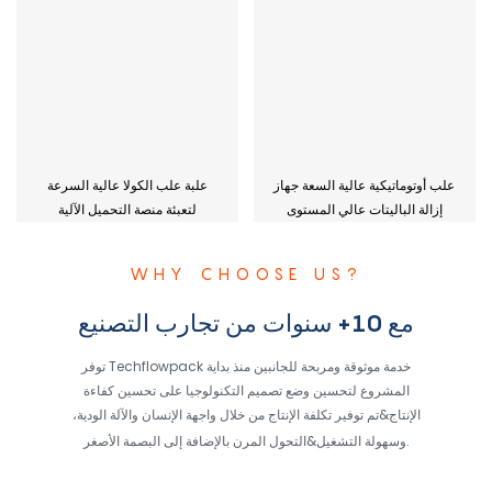
علب أوتوماتيكية عالية السعة جهاز
علبة علب الكولا عالية السرعة
إزالة الباليتات عالي المستوى
لتعبئة منصة التحميل الآلية
WHY CHOOSE US?
مع 10+ سنوات من تجارب التصنيع
توفر Techflowpack خدمة موثوقة ومربحة للجانبين منذ بداية
المشروع لتحسين وضع تصميم التكنولوجيا على تحسين كفاءة
الإنتاج&تم توفير تكلفة الإنتاج من خلال واجهة الإنسان والآلة الودية،
وسهولة التشغيل&التحول المرن بالإضافة إلى البصمة الأصغر.